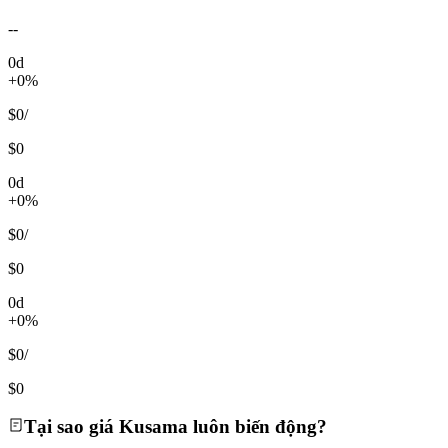
--
0d
+0%
$0
/
$0
0d
+0%
$0
/
$0
0d
+0%
$0
/
$0
Tại sao giá Kusama luôn biến động?