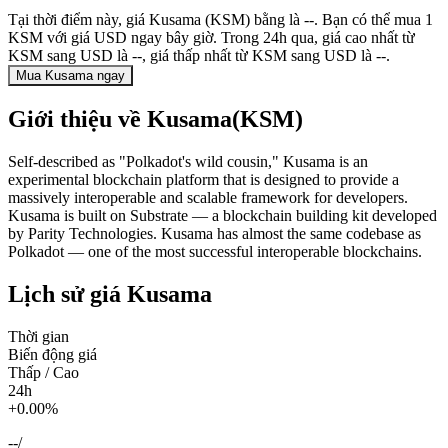
Tại thời điểm này, giá Kusama (KSM) bằng là --. Bạn có thể mua 1
KSM với giá USD ngay bây giờ. Trong 24h qua, giá cao nhất từ
KSM sang USD là --, giá thấp nhất từ KSM sang USD là --.
Mua Kusama ngay
Giới thiệu về Kusama(KSM)
Self-described as "Polkadot's wild cousin," Kusama is an
experimental blockchain platform that is designed to provide a
massively interoperable and scalable framework for developers.
Kusama is built on Substrate — a blockchain building kit developed
by Parity Technologies. Kusama has almost the same codebase as
Polkadot — one of the most successful interoperable blockchains.
Lịch sử giá Kusama
Thời gian
Biến động giá
Thấp / Cao
24h
+0.00%
--
/