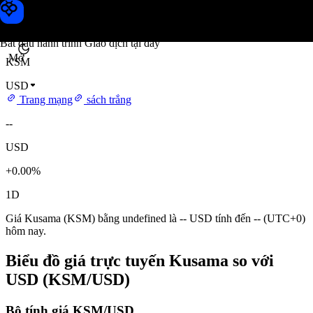
Giá Kusama
Toobit
Bắt đầu hành trình Giao dịch tại đây
Mở
KSM
USD
Trang mạng
sách trắng
--
USD
+0.00%
1D
Giá Kusama (KSM) bằng undefined là -- USD tính đến -- (UTC+0)
hôm nay.
Biểu đồ giá trực tuyến Kusama so với
USD (KSM/USD)
Bộ tính giá KSM/USD