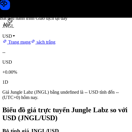
Giá Jungle Labz
Toobit
Bắt đầu hành trình Giao dịch tại đây
Mở
JNGL
USD
Trang mạng
sách trắng
--
USD
+0.00%
1D
Giá Jungle Labz (JNGL) bằng undefined là -- USD tính đến --
(UTC+0) hôm nay.
Biểu đồ giá trực tuyến Jungle Labz so với
USD (JNGL/USD)
Bộ tính giá JNGL/USD