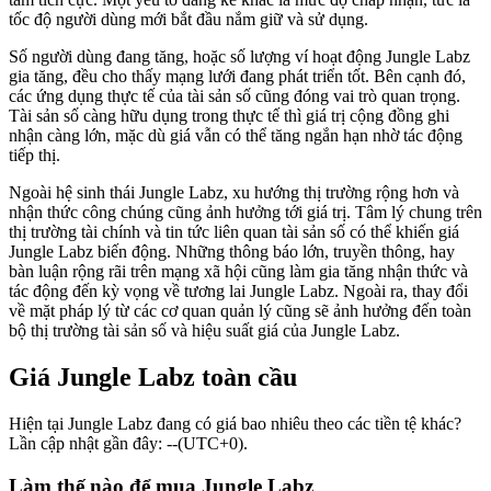
tốc độ người dùng mới bắt đầu nắm giữ và sử dụng.
Số người dùng đang tăng, hoặc số lượng ví hoạt động Jungle Labz
gia tăng, đều cho thấy mạng lưới đang phát triển tốt. Bên cạnh đó,
các ứng dụng thực tế của tài sản số cũng đóng vai trò quan trọng.
Tài sản số càng hữu dụng trong thực tế thì giá trị cộng đồng ghi
nhận càng lớn, mặc dù giá vẫn có thể tăng ngắn hạn nhờ tác động
tiếp thị.
Ngoài hệ sinh thái Jungle Labz, xu hướng thị trường rộng hơn và
nhận thức công chúng cũng ảnh hưởng tới giá trị. Tâm lý chung trên
thị trường tài chính và tin tức liên quan tài sản số có thể khiến giá
Jungle Labz biến động. Những thông báo lớn, truyền thông, hay
bàn luận rộng rãi trên mạng xã hội cũng làm gia tăng nhận thức và
tác động đến kỳ vọng về tương lai Jungle Labz. Ngoài ra, thay đổi
về mặt pháp lý từ các cơ quan quản lý cũng sẽ ảnh hưởng đến toàn
bộ thị trường tài sản số và hiệu suất giá của Jungle Labz.
Giá Jungle Labz toàn cầu
Hiện tại Jungle Labz đang có giá bao nhiêu theo các tiền tệ khác?
Lần cập nhật gần đây: --(UTC+0).
Làm thế nào để mua Jungle Labz