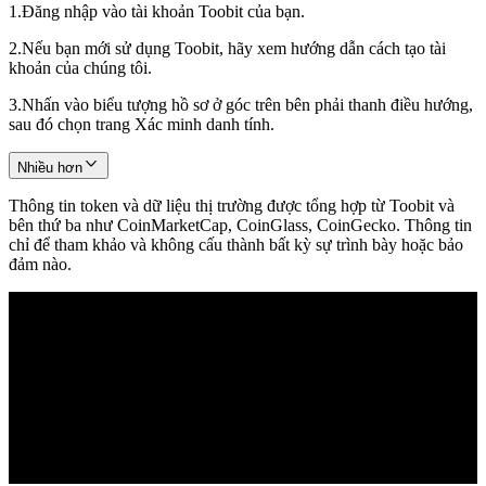
1.
Đăng nhập vào tài khoản Toobit của bạn.
2.
Nếu bạn mới sử dụng Toobit, hãy xem hướng dẫn cách tạo tài
khoản của chúng tôi.
3.
Nhấn vào biểu tượng hồ sơ ở góc trên bên phải thanh điều hướng,
sau đó chọn trang Xác minh danh tính.
Nhiều hơn
Thông tin token và dữ liệu thị trường được tổng hợp từ Toobit và
bên thứ ba như CoinMarketCap, CoinGlass, CoinGecko. Thông tin
chỉ để tham khảo và không cấu thành bất kỳ sự trình bày hoặc bảo
đảm nào.
© 2026 Toobit.com. All rights reserved.
Cảnh báo