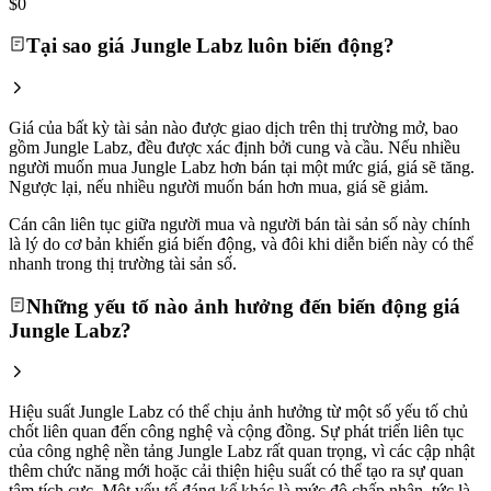
$0
Tại sao giá Jungle Labz luôn biến động?
Giá của bất kỳ tài sản nào được giao dịch trên thị trường mở, bao
gồm Jungle Labz, đều được xác định bởi cung và cầu. Nếu nhiều
người muốn mua Jungle Labz hơn bán tại một mức giá, giá sẽ tăng.
Ngược lại, nếu nhiều người muốn bán hơn mua, giá sẽ giảm.
Cán cân liên tục giữa người mua và người bán tài sản số này chính
là lý do cơ bản khiến giá biến động, và đôi khi diễn biến này có thể
nhanh trong thị trường tài sản số.
Những yếu tố nào ảnh hưởng đến biến động giá
Jungle Labz?
Hiệu suất Jungle Labz có thể chịu ảnh hưởng từ một số yếu tố chủ
chốt liên quan đến công nghệ và cộng đồng. Sự phát triển liên tục
của công nghệ nền tảng Jungle Labz rất quan trọng, vì các cập nhật
thêm chức năng mới hoặc cải thiện hiệu suất có thể tạo ra sự quan
tâm tích cực. Một yếu tố đáng kể khác là mức độ chấp nhận, tức là