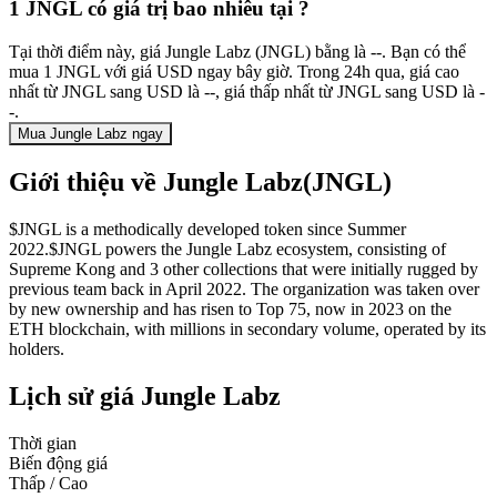
1 JNGL có giá trị bao nhiêu tại ?
Tại thời điểm này, giá Jungle Labz (JNGL) bằng là --. Bạn có thể
mua 1 JNGL với giá USD ngay bây giờ. Trong 24h qua, giá cao
nhất từ JNGL sang USD là --, giá thấp nhất từ JNGL sang USD là -
-.
Mua Jungle Labz ngay
Giới thiệu về Jungle Labz(JNGL)
$JNGL is a methodically developed token since Summer
2022.$JNGL powers the Jungle Labz ecosystem, consisting of
Supreme Kong and 3 other collections that were initially rugged by
previous team back in April 2022. The organization was taken over
by new ownership and has risen to Top 75, now in 2023 on the
ETH blockchain, with millions in secondary volume, operated by its
holders.
Lịch sử giá Jungle Labz
Thời gian
Biến động giá
Thấp / Cao