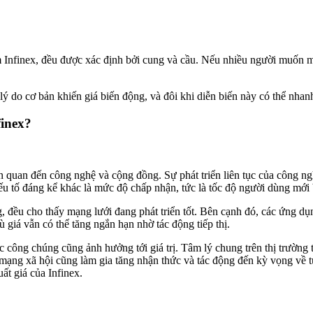
ồm Infinex, đều được xác định bởi cung và cầu. Nếu nhiều người muốn mu
ý do cơ bản khiến giá biến động, và đôi khi diễn biến này có thể nhanh 
finex?
ên quan đến công nghệ và cộng đồng. Sự phát triển liên tục của công ng
 yếu tố đáng kể khác là mức độ chấp nhận, tức là tốc độ người dùng mới
, đều cho thấy mạng lưới đang phát triển tốt. Bên cạnh đó, các ứng dụng
ù giá vẫn có thể tăng ngắn hạn nhờ tác động tiếp thị.
công chúng cũng ảnh hưởng tới giá trị. Tâm lý chung trên thị trường tài
mạng xã hội cũng làm gia tăng nhận thức và tác động đến kỳ vọng về tư
ất giá của Infinex.