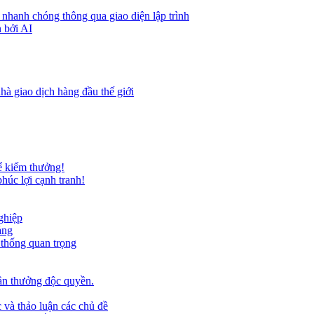
 nhanh chóng thông qua giao diện lập trình
 bởi AI
hà giao dịch hàng đầu thế giới
ể kiếm thưởng!
húc lợi cạnh tranh!
ghiệp
ảng
 thống quan trọng
ần thưởng độc quyền.
 và thảo luận các chủ đề