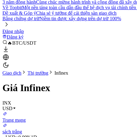
3 năm đồng hành
Cùng chúc mừng hành trình và cộng đồng đã xây d
Về Toobit
Một nền tảng toàn cầu dẫn đầu thế hệ dịch vụ tài chính tiền
Đề xuất & Góp ý
Chia sẻ ý tưởng để cải thiện sàn giao dịch
Bằng chứng dự trữ
Niềm tin được xây dựng trên dự trữ 100%
Đăng nhập
Đăng ký
🔥BTC/USDT
Giao dịch
Thị trường
Infinex
Giá Infinex
INX
USD
Trang mạng
sách trắng