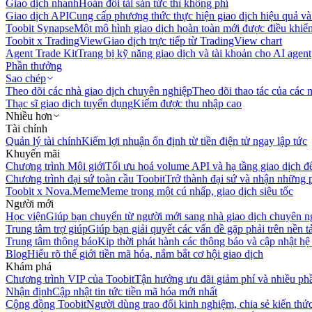
Giao dịch nhanh
Hoán đổi tài sản tức thì không phí
Giao dịch API
Cung cấp phương thức thực hiện giao dịch hiệu quả và
Toobit Synapse
Một mô hình giao dịch hoàn toàn mới được điều khiển
Toobit x TradingView
Giao dịch trực tiếp từ TradingView chart
Agent Trade Kit
Trang bị kỹ năng giao dịch và tài khoản cho AI agent
Phần thưởng
Sao chép
Theo dõi các nhà giao dịch chuyên nghiệp
Theo dõi thao tác của các n
Thạc sĩ giao dịch tuyển dụng
Kiếm được thu nhập cao
Nhiều hơn
Tài chính
Quản lý tài chính
Kiếm lợi nhuận ổn định từ tiền điện tử ngay lập tức
Khuyến mãi
Chương trình Môi giới
Tối ưu hoá volume API và hạ tầng giao dịch đ
Chương trình đại sứ toàn cầu Toobit
Trở thành đại sứ và nhận những p
Toobit x Nova.Meme
Meme trong một cú nhấp, giao dịch siêu tốc
Người mới
Học viện
Giúp bạn chuyển từ người mới sang nhà giao dịch chuyên n
Trung tâm trợ giúp
Giúp bạn giải quyết các vấn đề gặp phải trên nền t
Trung tâm thông báo
Kịp thời phát hành các thông báo và cập nhật hệ
Blog
Hiểu rõ thế giới tiền mã hóa, nắm bắt cơ hội giao dịch
Khám phá
Chương trình VIP của Toobit
Tận hưởng ưu đãi giảm phí và nhiều ph
Nhận định
Cập nhật tin tức tiền mã hóa mới nhất
Cộng đồng Toobit
Người dùng trao đổi kinh nghiệm, chia sẻ kiến thức