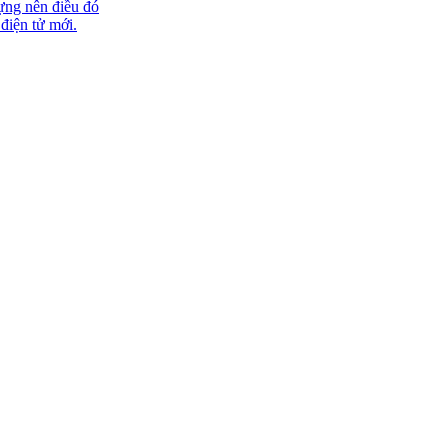
ựng nên điều đó
 điện tử mới.