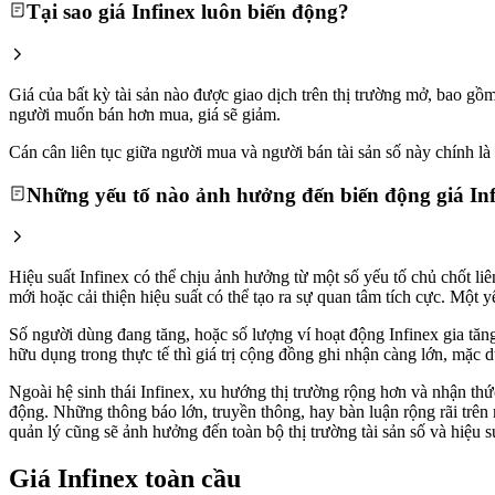
Tại sao giá Infinex luôn biến động?
Giá của bất kỳ tài sản nào được giao dịch trên thị trường mở, bao g
người muốn bán hơn mua, giá sẽ giảm.
Cán cân liên tục giữa người mua và người bán tài sản số này chính là l
Những yếu tố nào ảnh hưởng đến biến động giá In
Hiệu suất Infinex có thể chịu ảnh hưởng từ một số yếu tố chủ chốt li
mới hoặc cải thiện hiệu suất có thể tạo ra sự quan tâm tích cực. Một
Số người dùng đang tăng, hoặc số lượng ví hoạt động Infinex gia tăng
hữu dụng trong thực tế thì giá trị cộng đồng ghi nhận càng lớn, mặc d
Ngoài hệ sinh thái Infinex, xu hướng thị trường rộng hơn và nhận thức 
động. Những thông báo lớn, truyền thông, hay bàn luận rộng rãi trên 
quản lý cũng sẽ ảnh hưởng đến toàn bộ thị trường tài sản số và hiệu su
Giá Infinex toàn cầu