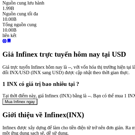
Nguồn cung lưu hành
1.99B
Nguồn cung tối đa
10.00B
Tổng nguồn cung
10.00B
liên kết
Giá Infinex trực tuyến hôm nay tại USD
Giá trực tuyến Infinex hôm nay là --, với vốn hóa thị trường hiện tạ
đổi INX/USD (INX sang USD) được cập nhật theo thời gian thực.
1 INX có giá trị bao nhiêu tại ?
Tại thời điểm này, giá Infinex (INX) bằng là --. Bạn có thể mua 1 I
Mua Infinex ngay
Giới thiệu về Infinex(INX)
Infinex được xây dựng để làm cho tiền điện tử trở nên đơn giản. Ra m
một ứng dụng sạch sẽ, dễ sử dụng.