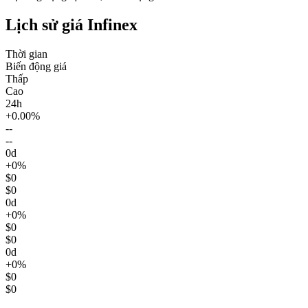
Lịch sử giá Infinex
Thời gian
Biến động giá
Thấp
Cao
24h
+0.00%
--
--
0d
+0%
$0
$0
0d
+0%
$0
$0
0d
+0%
$0
$0