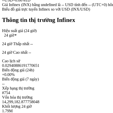
--
USD
+0.00%
1D
Giá Infinex (INX) bằng undefined là -- USD tính đến -- (UTC+0) hô
Biểu đồ giá trực tuyến Infinex so với USD (INX/USD)
Thông tin thị trường Infinex
Hiệu suất giá (24 giờ)
24 giờ
24 giờ Thấp nhất --
24 giờ Cao nhất --
Cao lịch sử
0.02940886191770651
Biến động giá (24h)
+0.00%
Biến động giá (7 ngày)
--
Xếp hạng thị trường
#754
Vốn hóa thị trường
14,299,182.877758048
Khối lượng 24 giờ
1.79M