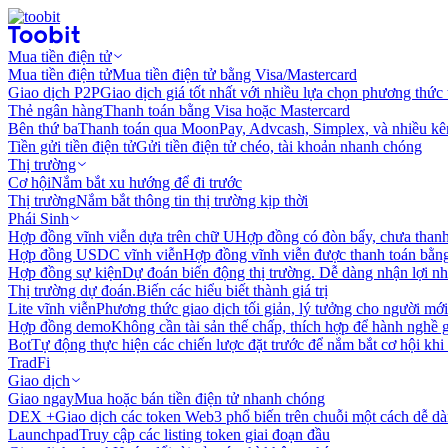
Mua tiền điện tử
Mua tiền điện tử
Mua tiền điện tử bằng Visa/Mastercard
Giao dịch P2P
Giao dịch giá tốt nhất với nhiều lựa chọn phương thức
Thẻ ngân hàng
Thanh toán bằng Visa hoặc Mastercard
Bên thứ ba
Thanh toán qua MoonPay, Advcash, Simplex, và nhiều kê
Tiền gửi tiền điện tử
Gửi tiền điện tử chéo, tài khoản nhanh chóng
Thị trường
Cơ hội
Nắm bắt xu hướng để đi trước
Thị trường
Nắm bắt thông tin thị trường kịp thời
Phái Sinh
Hợp đồng vĩnh viễn dựa trên chữ U
Hợp đồng có đòn bẩy, chưa than
Hợp đồng USDC vĩnh viễn
Hợp đồng vĩnh viễn được thanh toán b
Hợp đồng sự kiện
Dự đoán biến động thị trường. Dễ dàng nhận lợi n
Thị trường dự đoán.
Biến các hiểu biết thành giá trị
Lite vĩnh viễn
Phương thức giao dịch tối giản, lý tưởng cho người mới
Hợp đồng demo
Không cần tài sản thế chấp, thích hợp để hành nghề 
Bot
Tự động thực hiện các chiến lược đặt trước để nắm bắt cơ hội khi
TradFi
Giao dịch
Giao ngay
Mua hoặc bán tiền điện tử nhanh chóng
DEX +
Giao dịch các token Web3 phổ biến trên chuỗi một cách dễ d
Launchpad
Truy cập các listing token giai đoạn đầu