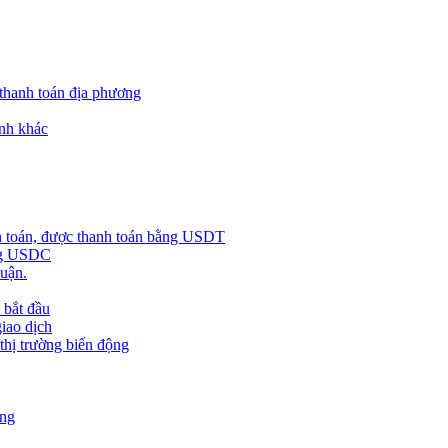
 thanh toán địa phương
nh khác
h toán, được thanh toán bằng USDT
ằng USDC
huận.
 bắt đầu
giao dịch
 thị trường biến động
àng