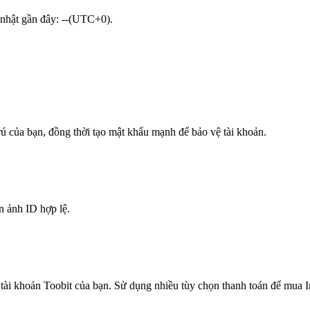
p nhật gần đây: --(UTC+0).
trú của bạn, đồng thời tạo mật khẩu mạnh để bảo vệ tài khoản.
n ảnh ID hợp lệ.
tài khoản Toobit của bạn. Sử dụng nhiều tùy chọn thanh toán để mua In