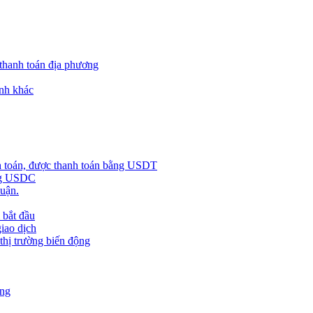
 thanh toán địa phương
nh khác
h toán, được thanh toán bằng USDT
ằng USDC
huận.
 bắt đầu
giao dịch
 thị trường biến động
àng