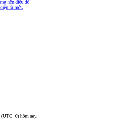
ựng nên điều đó
 điện tử mới.
 (UTC+0) hôm nay.