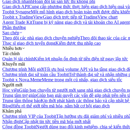
Giao dịch nhanh
Hoán đổi tài sản tức thì không phí
Giao dịch API
Cung cấp phương thức thực hiện giao dịch hiệu quả và
Toobit Synapse
Một mô hình giao dịch hoàn toàn mới được điều khiển
Toobit x TradingView
Giao dịch trực tiếp từ TradingView chart
Agent Trade Kit
Trang bị kỹ năng giao dịch và tài khoản cho AI agent
Phần thưởng
Sao chép
Theo dõi các nhà giao dịch chuyên nghiệp
Theo dõi thao tác của các n
Thạc sĩ giao dịch tuyển dụng
Kiếm được thu nhập cao
Nhiều hơn
Tài chính
Quản lý tài chính
Kiếm lợi nhuận ổn định từ tiền điện tử ngay lập tức
Khuyến mãi
Chương trình Môi giới
Tối ưu hoá volume API và hạ tầng giao dịch đ
Chương trình đại sứ toàn cầu Toobit
Trở thành đại sứ và nhận những p
Toobit x Nova.Meme
Meme trong một cú nhấp, giao dịch siêu tốc
Người mới
Học viện
Giúp bạn chuyển từ người mới sang nhà giao dịch chuyên n
Trung tâm trợ giúp
Giúp bạn giải quyết các vấn đề gặp phải trên nền t
Trung tâm thông báo
Kịp thời phát hành các thông báo và cập nhật hệ
Blog
Hiểu rõ thế giới tiền mã hóa, nắm bắt cơ hội giao dịch
Khám phá
Chương trình VIP của Toobit
Tận hưởng ưu đãi giảm phí và nhiều ph
Nhận định
Cập nhật tin tức tiền mã hóa mới nhất
Cộng đồng Toobit
Người dùng trao đổi kinh nghiệm, chia sẻ kiến thức