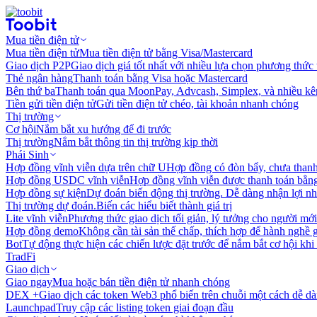
Mua tiền điện tử
Mua tiền điện tử
Mua tiền điện tử bằng Visa/Mastercard
Giao dịch P2P
Giao dịch giá tốt nhất với nhiều lựa chọn phương thức
Thẻ ngân hàng
Thanh toán bằng Visa hoặc Mastercard
Bên thứ ba
Thanh toán qua MoonPay, Advcash, Simplex, và nhiều kê
Tiền gửi tiền điện tử
Gửi tiền điện tử chéo, tài khoản nhanh chóng
Thị trường
Cơ hội
Nắm bắt xu hướng để đi trước
Thị trường
Nắm bắt thông tin thị trường kịp thời
Phái Sinh
Hợp đồng vĩnh viễn dựa trên chữ U
Hợp đồng có đòn bẩy, chưa than
Hợp đồng USDC vĩnh viễn
Hợp đồng vĩnh viễn được thanh toán b
Hợp đồng sự kiện
Dự đoán biến động thị trường. Dễ dàng nhận lợi n
Thị trường dự đoán.
Biến các hiểu biết thành giá trị
Lite vĩnh viễn
Phương thức giao dịch tối giản, lý tưởng cho người mới
Hợp đồng demo
Không cần tài sản thế chấp, thích hợp để hành nghề 
Bot
Tự động thực hiện các chiến lược đặt trước để nắm bắt cơ hội khi
TradFi
Giao dịch
Giao ngay
Mua hoặc bán tiền điện tử nhanh chóng
DEX +
Giao dịch các token Web3 phổ biến trên chuỗi một cách dễ d
Launchpad
Truy cập các listing token giai đoạn đầu