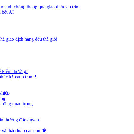
 nhanh chóng thông qua giao diện lập trình
 bởi AI
hà giao dịch hàng đầu thế giới
ể kiếm thưởng!
húc lợi cạnh tranh!
ghiệp
ảng
 thống quan trọng
ần thưởng độc quyền.
 và thảo luận các chủ đề