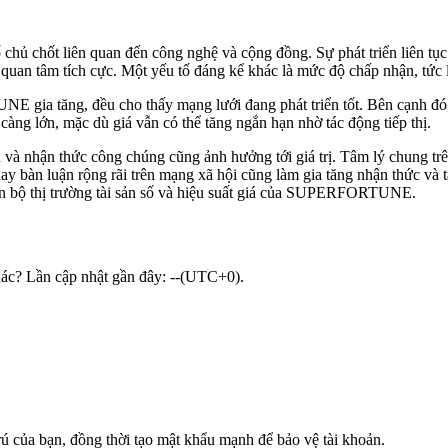
hủ chốt liên quan đến công nghệ và cộng đồng. Sự phát triển liên 
ự quan tâm tích cực. Một yếu tố đáng kể khác là mức độ chấp nhận, tức
ia tăng, đều cho thấy mạng lưới đang phát triển tốt. Bên cạnh đó, c
 càng lớn, mặc dù giá vẫn có thể tăng ngắn hạn nhờ tác động tiếp thị.
ận thức công chúng cũng ảnh hưởng tới giá trị. Tâm lý chung trên thị 
bàn luận rộng rãi trên mạng xã hội cũng làm gia tăng nhận thức v
oàn bộ thị trường tài sản số và hiệu suất giá của SUPERFORTUNE.
ác? Lần cập nhật gần đây: --(UTC+0).
trú của bạn, đồng thời tạo mật khẩu mạnh để bảo vệ tài khoản.