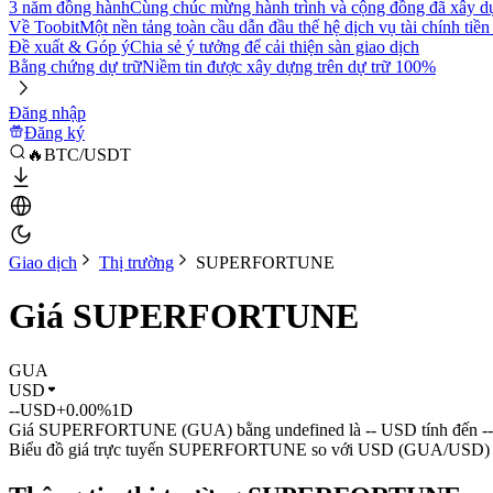
3 năm đồng hành
Cùng chúc mừng hành trình và cộng đồng đã xây d
Về Toobit
Một nền tảng toàn cầu dẫn đầu thế hệ dịch vụ tài chính tiền
Đề xuất & Góp ý
Chia sẻ ý tưởng để cải thiện sàn giao dịch
Bằng chứng dự trữ
Niềm tin được xây dựng trên dự trữ 100%
Đăng nhập
Đăng ký
🔥BTC/USDT
Giao dịch
Thị trường
SUPERFORTUNE
Giá SUPERFORTUNE
GUA
USD
--
USD
+0.00%
1D
Giá SUPERFORTUNE (GUA) bằng undefined là -- USD tính đến --
Biểu đồ giá trực tuyến SUPERFORTUNE so với USD (GUA/USD)