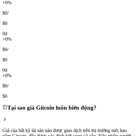
+0%
$0
/
$0
0d
+0%
$0
/
$0
0d
+0%
$0
/
$0
Tại sao giá Gitcoin luôn biến động?
Giá của bất kỳ tài sản nào được giao dịch trên thị trường mở, bao
gồm Gitcoin, đều được xác định bởi cung và cầu. Nếu nhiều người