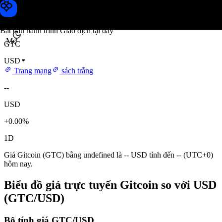
Giá Gitcoin
Toobit
Bắt đầu hành trình Giao dịch tại đây
Mở
GTC
USD
Trang mạng
sách trắng
--
USD
+0.00%
1D
Giá Gitcoin (GTC) bằng undefined là -- USD tính đến -- (UTC+0)
hôm nay.
Biểu đồ giá trực tuyến Gitcoin so với USD
(GTC/USD)
Bộ tính giá GTC/USD