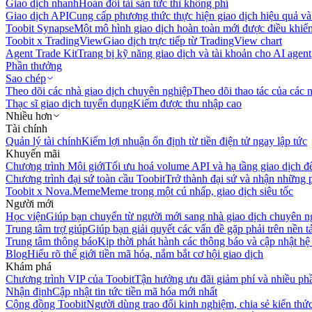
Giao dịch nhanh
Hoán đổi tài sản tức thì không phí
Giao dịch API
Cung cấp phương thức thực hiện giao dịch hiệu quả và
Toobit Synapse
Một mô hình giao dịch hoàn toàn mới được điều khiển
Toobit x TradingView
Giao dịch trực tiếp từ TradingView chart
Agent Trade Kit
Trang bị kỹ năng giao dịch và tài khoản cho AI agent
Phần thưởng
Sao chép
Theo dõi các nhà giao dịch chuyên nghiệp
Theo dõi thao tác của các n
Thạc sĩ giao dịch tuyển dụng
Kiếm được thu nhập cao
Nhiều hơn
Tài chính
Quản lý tài chính
Kiếm lợi nhuận ổn định từ tiền điện tử ngay lập tức
Khuyến mãi
Chương trình Môi giới
Tối ưu hoá volume API và hạ tầng giao dịch đ
Chương trình đại sứ toàn cầu Toobit
Trở thành đại sứ và nhận những p
Toobit x Nova.Meme
Meme trong một cú nhấp, giao dịch siêu tốc
Người mới
Học viện
Giúp bạn chuyển từ người mới sang nhà giao dịch chuyên n
Trung tâm trợ giúp
Giúp bạn giải quyết các vấn đề gặp phải trên nền t
Trung tâm thông báo
Kịp thời phát hành các thông báo và cập nhật hệ
Blog
Hiểu rõ thế giới tiền mã hóa, nắm bắt cơ hội giao dịch
Khám phá
Chương trình VIP của Toobit
Tận hưởng ưu đãi giảm phí và nhiều ph
Nhận định
Cập nhật tin tức tiền mã hóa mới nhất
Cộng đồng Toobit
Người dùng trao đổi kinh nghiệm, chia sẻ kiến thức