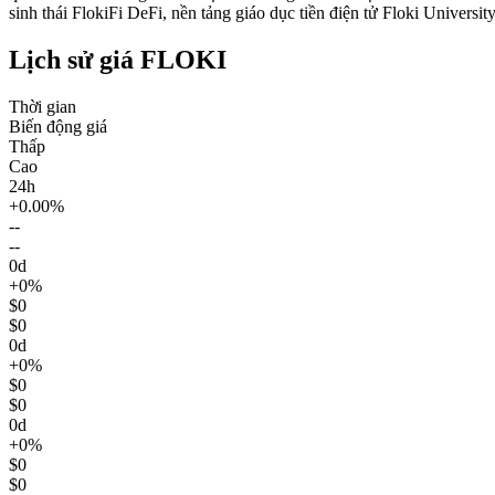
sinh thái FlokiFi DeFi, nền tảng giáo dục tiền điện tử Floki Universit
Lịch sử giá FLOKI
Thời gian
Biến động giá
Thấp
Cao
24h
+0.00%
--
--
0d
+0%
$0
$0
0d
+0%
$0
$0
0d
+0%
$0
$0