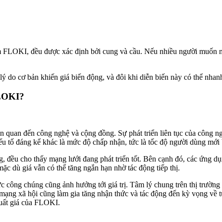
gồm FLOKI, đều được xác định bởi cung và cầu. Nếu nhiều người muốn 
ý do cơ bản khiến giá biến động, và đôi khi diễn biến này có thể nhanh 
FLOKI?
ên quan đến công nghệ và cộng đồng. Sự phát triển liên tục của công n
 yếu tố đáng kể khác là mức độ chấp nhận, tức là tốc độ người dùng mới
đều cho thấy mạng lưới đang phát triển tốt. Bên cạnh đó, các ứng dụng
mặc dù giá vẫn có thể tăng ngắn hạn nhờ tác động tiếp thị.
công chúng cũng ảnh hưởng tới giá trị. Tâm lý chung trên thị trường tà
 mạng xã hội cũng làm gia tăng nhận thức và tác động đến kỳ vọng về t
suất giá của FLOKI.