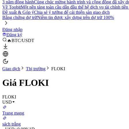
3 năm đồng hành
Cùng chúc mừng hành trình và cộng đồng đã xây d
Về Toobit
Một nền tảng toàn cầu dẫn đầu thế hệ dịch vụ tài chính tiền
Đề xuất & Góp ý
Chia sẻ ý tưởng để cải thiện sàn giao dịch
Bằng chứng dự trữ
Niềm tin được xây dựng trên dự trữ 100%
Đăng nhập
Đăng ký
🔥BTC/USDT
Giao dịch
Thị trường
FLOKI
Giá FLOKI
FLOKI
USD
Trang mạng
sách trắng