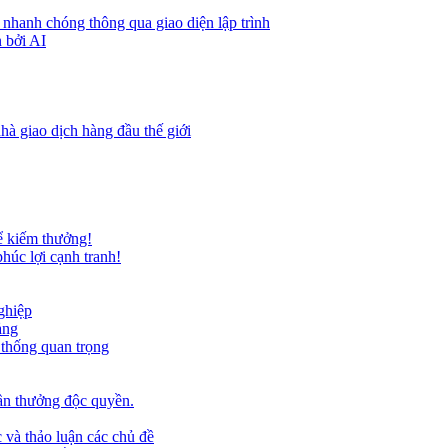
 nhanh chóng thông qua giao diện lập trình
 bởi AI
hà giao dịch hàng đầu thế giới
ể kiếm thưởng!
húc lợi cạnh tranh!
ghiệp
ảng
 thống quan trọng
ần thưởng độc quyền.
 và thảo luận các chủ đề