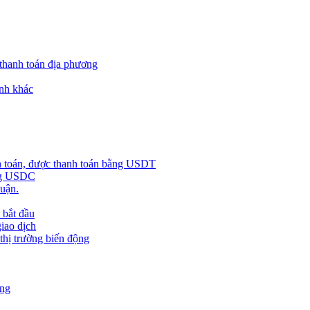
 thanh toán địa phương
nh khác
h toán, được thanh toán bằng USDT
ằng USDC
huận.
 bắt đầu
giao dịch
 thị trường biến động
àng