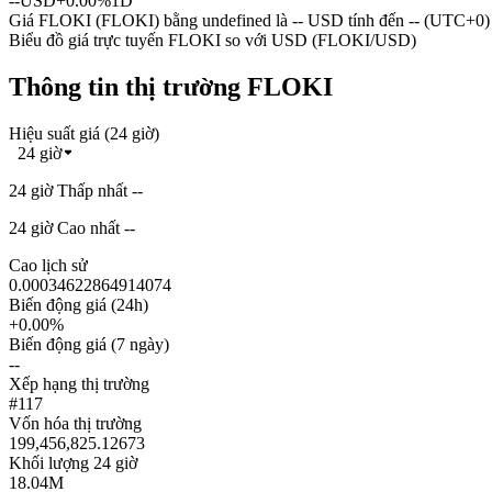
--
USD
+0.00%
1D
Giá FLOKI (FLOKI) bằng undefined là -- USD tính đến -- (UTC+0)
Biểu đồ giá trực tuyến FLOKI so với USD (FLOKI/USD)
Thông tin thị trường FLOKI
Hiệu suất giá (24 giờ)
24 giờ
24 giờ Thấp nhất --
24 giờ Cao nhất --
Cao lịch sử
0.00034622864914074
Biến động giá (24h)
+0.00%
Biến động giá (7 ngày)
--
Xếp hạng thị trường
#117
Vốn hóa thị trường
199,456,825.12673
Khối lượng 24 giờ
18.04M