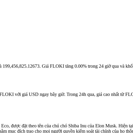
i là 199,456,825.12673. Giá FLOKI tăng 0.00% trong 24 giờ qua và khố
 FLOKI với giá USD ngay bây giờ. Trong 24h qua, giá cao nhất từ FLO
 Eco, được đặt theo tên của chú chó Shiba Inu của Elon Musk. Hiện tại, 
nhằm mục đích trao cho mọi người quyền kiểm soát tài chính của họ thô