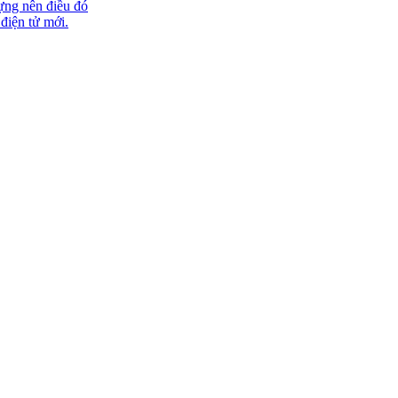
ựng nên điều đó
 điện tử mới.