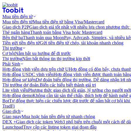
Mua tiền điện tử
Mua tiền điện tử
Mua tiền điện tử bằng Visa/Mastercard
Giao dịch P2P
Giao dịch giá tốt nhất với nhiều lựa chọn phương thức
Thẻ ngân hàng
Thanh toán bằng Visa hoặc Mastercard
Bên thứ ba
Thanh toán qua MoonPay, Advcash, Simplex, và nhiều kê
Tiền gửi tiền điện tử
Gửi tiền điện tử chéo, tài khoản nhanh chóng
Thị trường
Cơ hội
Nắm bắt xu hướng để đi trước
Thị trường
Nắm bắt thông tin thị trường kịp thời
Phái Sinh
Hợp đồng vĩnh viễn dựa trên chữ U
Hợp đồng có đòn bẩy, chưa than
Hợp đồng USDC vĩnh viễn
Hợp đồng vĩnh viễn được thanh toán b
Hợp đồng sự kiện
Dự đoán biến động thị trường. Dễ dàng nhận lợi n
Thị trường dự đoán.
Biến các hiểu biết thành giá trị
Lite vĩnh viễn
Phương thức giao dịch tối giản, lý tưởng cho người mới
Hợp đồng demo
Không cần tài sản thế chấp, thích hợp để hành nghề 
Bot
Tự động thực hiện các chiến lược đặt trước để nắm bắt cơ hội khi
TradFi
Giao dịch
Giao ngay
Mua hoặc bán tiền điện tử nhanh chóng
DEX +
Giao dịch các token Web3 phổ biến trên chuỗi một cách dễ d
Launchpad
Truy cập các listing token giai đoạn đầu