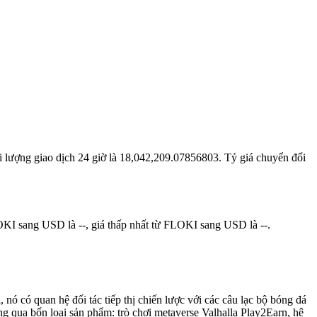
i lượng giao dịch 24 giờ là 18,042,209.07856803. Tỷ giá chuyển đổi
KI sang USD là --, giá thấp nhất từ FLOKI sang USD là --.
nó có quan hệ đối tác tiếp thị chiến lược với các câu lạc bộ bóng đá
ng qua bốn loại sản phẩm: trò chơi metaverse Valhalla Play2Earn, hệ