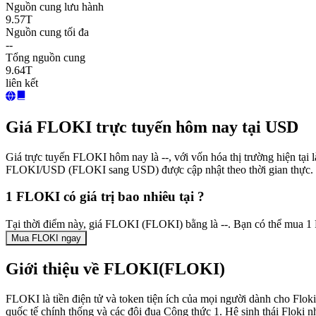
Nguồn cung lưu hành
9.57T
Nguồn cung tối đa
--
Tổng nguồn cung
9.64T
liên kết
Giá FLOKI trực tuyến hôm nay tại USD
Giá trực tuyến FLOKI hôm nay là --, với vốn hóa thị trường hiện tạ
FLOKI/USD (FLOKI sang USD) được cập nhật theo thời gian thực.
1 FLOKI có giá trị bao nhiêu tại ?
Tại thời điểm này, giá FLOKI (FLOKI) bằng là --. Bạn có thể mua 1
Mua FLOKI ngay
Giới thiệu về FLOKI(FLOKI)
FLOKI là tiền điện tử và token tiện ích của mọi người dành cho Floki
quốc tế chính thống và các đội đua Công thức 1. Hệ sinh thái Floki 