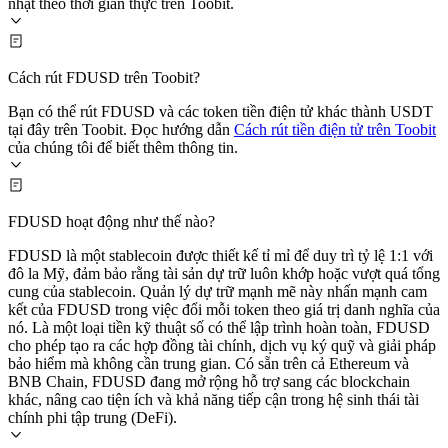
nhật theo thời gian thực trên Toobit.
Cách rút FDUSD trên Toobit?
Bạn có thể rút FDUSD và các token tiền điện tử khác thành USDT
tại đây trên Toobit. Đọc hướng dẫn
Cách rút tiền điện tử trên Toobit
của chúng tôi để biết thêm thông tin.
FDUSD hoạt động như thế nào?
FDUSD là một stablecoin được thiết kế tỉ mỉ để duy trì tỷ lệ 1:1 với
đô la Mỹ, đảm bảo rằng tài sản dự trữ luôn khớp hoặc vượt quá tổng
cung của stablecoin. Quản lý dự trữ mạnh mẽ này nhấn mạnh cam
kết của FDUSD trong việc đổi mỗi token theo giá trị danh nghĩa của
nó. Là một loại tiền kỹ thuật số có thể lập trình hoàn toàn, FDUSD
cho phép tạo ra các hợp đồng tài chính, dịch vụ ký quỹ và giải pháp
bảo hiểm mà không cần trung gian. Có sẵn trên cả Ethereum và
BNB Chain, FDUSD đang mở rộng hỗ trợ sang các blockchain
khác, nâng cao tiện ích và khả năng tiếp cận trong hệ sinh thái tài
chính phi tập trung (DeFi).