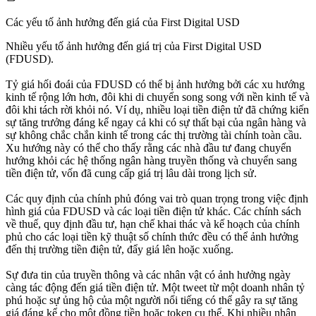
Các yếu tố ảnh hưởng đến giá của First Digital USD
Nhiều yếu tố ảnh hưởng đến giá trị của First Digital USD
(FDUSD).
Tỷ giá hối đoái của FDUSD có thể bị ảnh hưởng bởi các xu hướng
kinh tế rộng lớn hơn, đôi khi di chuyển song song với nền kinh tế và
đôi khi tách rời khỏi nó. Ví dụ, nhiều loại tiền điện tử đã chứng kiến
sự tăng trưởng đáng kể ngay cả khi có sự thất bại của ngân hàng và
sự không chắc chắn kinh tế trong các thị trường tài chính toàn cầu.
Xu hướng này có thể cho thấy rằng các nhà đầu tư đang chuyển
hướng khỏi các hệ thống ngân hàng truyền thống và chuyển sang
tiền điện tử, vốn đã cung cấp giá trị lâu dài trong lịch sử.
Các quy định của chính phủ đóng vai trò quan trọng trong việc định
hình giá của FDUSD và các loại tiền điện tử khác. Các chính sách
về thuế, quy định đầu tư, hạn chế khai thác và kế hoạch của chính
phủ cho các loại tiền kỹ thuật số chính thức đều có thể ảnh hưởng
đến thị trường tiền điện tử, đẩy giá lên hoặc xuống.
Sự đưa tin của truyền thông và các nhân vật có ảnh hưởng ngày
càng tác động đến giá tiền điện tử. Một tweet từ một doanh nhân tỷ
phú hoặc sự ủng hộ của một người nổi tiếng có thể gây ra sự tăng
giá đáng kể cho một đồng tiền hoặc token cụ thể. Khi nhiều nhân