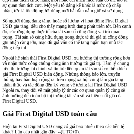
sự quan tâm tích cực. Một yếu tố đáng kể khác là mức độ chấp
nhận, tức là tốc độ người dùng mới bắt đầu nắm giữ và sử dụng.
Số người dùng đang tăng, hoặc số lượng ví hoạt động First Digital
USD gia tăng, đều cho thấy mạng lưới đang phát triển tốt. Bên cạnh
đó, các ứng dụng thực tế của tài sản số cũng đóng vai trò quan
trọng. Tài sản số càng hữu dụng trong thực tế thì giá trị cộng đồng
ghi nhận càng lớn, mặc dù giá vẫn có thể tăng ngắn hạn nhờ tác
động tiếp thị.
Ngoài hệ sinh thái First Digital USD, xu hướng thị trường rộng hơn
và nhận thức công chúng cũng ảnh hưởng tới giá trị. Tâm lý chung
trên thị trường tài chính và tin tức liên quan tài sản số có thể khiến
giá First Digital USD biến động. Những thông báo lớn, truyền
thông, hay bàn luận rộng rãi trên mạng xã hội cũng làm gia tăng
nhận thức và tác động đến kỳ vọng về tương lai First Digital USD.
Ngoài ra, thay đổi về mặt pháp lý từ các cơ quan quản lý cũng sẽ
ảnh hưởng đến toàn bộ thị trường tài sản số và hiệu suất giá của
First Digital USD.
Giá First Digital USD toàn cầu
Hiện tại First Digital USD đang có giá bao nhiêu theo các tiền tệ
khác? Lần cập nhật gần đây: --(UTC+0).