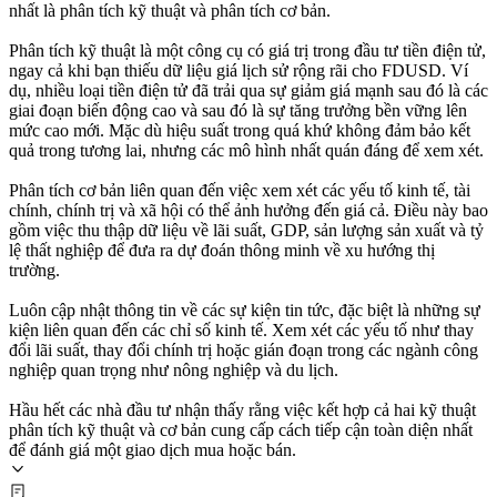
nhất là phân tích kỹ thuật và phân tích cơ bản.
Phân tích kỹ thuật là một công cụ có giá trị trong đầu tư tiền điện tử,
ngay cả khi bạn thiếu dữ liệu giá lịch sử rộng rãi cho FDUSD. Ví
dụ, nhiều loại tiền điện tử đã trải qua sự giảm giá mạnh sau đó là các
giai đoạn biến động cao và sau đó là sự tăng trưởng bền vững lên
mức cao mới. Mặc dù hiệu suất trong quá khứ không đảm bảo kết
quả trong tương lai, nhưng các mô hình nhất quán đáng để xem xét.
Phân tích cơ bản liên quan đến việc xem xét các yếu tố kinh tế, tài
chính, chính trị và xã hội có thể ảnh hưởng đến giá cả. Điều này bao
gồm việc thu thập dữ liệu về lãi suất, GDP, sản lượng sản xuất và tỷ
lệ thất nghiệp để đưa ra dự đoán thông minh về xu hướng thị
trường.
Luôn cập nhật thông tin về các sự kiện tin tức, đặc biệt là những sự
kiện liên quan đến các chỉ số kinh tế. Xem xét các yếu tố như thay
đổi lãi suất, thay đổi chính trị hoặc gián đoạn trong các ngành công
nghiệp quan trọng như nông nghiệp và du lịch.
Hầu hết các nhà đầu tư nhận thấy rằng việc kết hợp cả hai kỹ thuật
phân tích kỹ thuật và cơ bản cung cấp cách tiếp cận toàn diện nhất
để đánh giá một giao dịch mua hoặc bán.