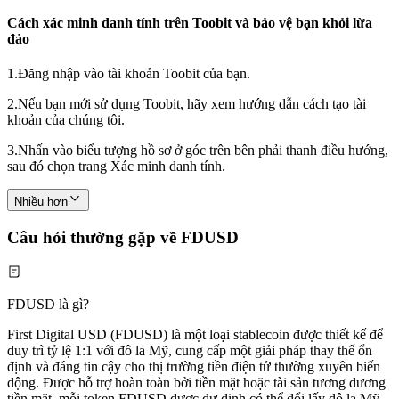
Cách xác minh danh tính trên Toobit và bảo vệ bạn khỏi lừa
đảo
1.
Đăng nhập vào tài khoản Toobit của bạn.
2.
Nếu bạn mới sử dụng Toobit, hãy xem hướng dẫn cách tạo tài
khoản của chúng tôi.
3.
Nhấn vào biểu tượng hồ sơ ở góc trên bên phải thanh điều hướng,
sau đó chọn trang Xác minh danh tính.
Nhiều hơn
Câu hỏi thường gặp về FDUSD
FDUSD là gì?
First Digital USD (FDUSD) là một loại stablecoin được thiết kế để
duy trì tỷ lệ 1:1 với đô la Mỹ, cung cấp một giải pháp thay thế ổn
định và đáng tin cậy cho thị trường tiền điện tử thường xuyên biến
động. Được hỗ trợ hoàn toàn bởi tiền mặt hoặc tài sản tương đương
tiền mặt, mỗi token FDUSD được dự định có thể đổi lấy đô la Mỹ