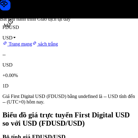
Giá First Digital USD
Toobit
Bắt đầu hành trình Giao dịch tại đây
Mở
FDUSD
USD
Trang mạng
sách trắng
--
USD
+0.00%
1D
Giá First Digital USD (FDUSD) bằng undefined là -- USD tính đến
-- (UTC+0) hôm nay.
Biểu đồ giá trực tuyến First Digital USD
so với USD (FDUSD/USD)
Bộ tính giá FDUSD/USD