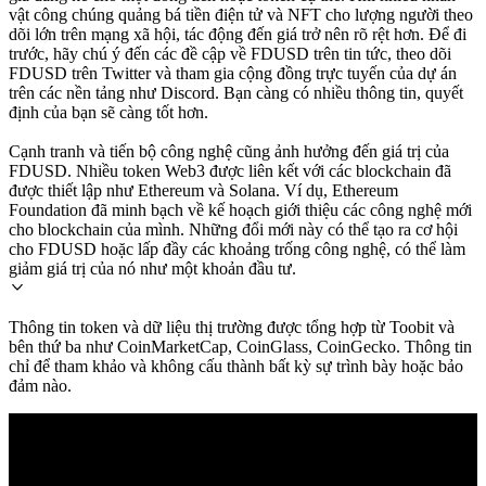
vật công chúng quảng bá tiền điện tử và NFT cho lượng người theo
dõi lớn trên mạng xã hội, tác động đến giá trở nên rõ rệt hơn. Để đi
trước, hãy chú ý đến các đề cập về FDUSD trên tin tức, theo dõi
FDUSD trên Twitter và tham gia cộng đồng trực tuyến của dự án
trên các nền tảng như Discord. Bạn càng có nhiều thông tin, quyết
định của bạn sẽ càng tốt hơn.
Cạnh tranh và tiến bộ công nghệ cũng ảnh hưởng đến giá trị của
FDUSD. Nhiều token Web3 được liên kết với các blockchain đã
được thiết lập như Ethereum và Solana. Ví dụ, Ethereum
Foundation đã minh bạch về kế hoạch giới thiệu các công nghệ mới
cho blockchain của mình. Những đổi mới này có thể tạo ra cơ hội
cho FDUSD hoặc lấp đầy các khoảng trống công nghệ, có thể làm
giảm giá trị của nó như một khoản đầu tư.
Thông tin token và dữ liệu thị trường được tổng hợp từ Toobit và
bên thứ ba như CoinMarketCap, CoinGlass, CoinGecko. Thông tin
chỉ để tham khảo và không cấu thành bất kỳ sự trình bày hoặc bảo
đảm nào.