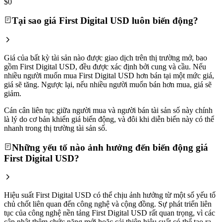
$0
Tại sao giá First Digital USD luôn biến động?
Giá của bất kỳ tài sản nào được giao dịch trên thị trường mở, bao
gồm First Digital USD, đều được xác định bởi cung và cầu. Nếu
nhiều người muốn mua First Digital USD hơn bán tại một mức giá,
giá sẽ tăng. Ngược lại, nếu nhiều người muốn bán hơn mua, giá sẽ
giảm.
Cán cân liên tục giữa người mua và người bán tài sản số này chính
là lý do cơ bản khiến giá biến động, và đôi khi diễn biến này có thể
nhanh trong thị trường tài sản số.
Những yếu tố nào ảnh hưởng đến biến động giá
First Digital USD?
Hiệu suất First Digital USD có thể chịu ảnh hưởng từ một số yếu tố
chủ chốt liên quan đến công nghệ và cộng đồng. Sự phát triển liên
tục của công nghệ nền tảng First Digital USD rất quan trọng, vì các
cập nhật thêm chức năng mới hoặc cải thiện hiệu suất có thể tạo ra