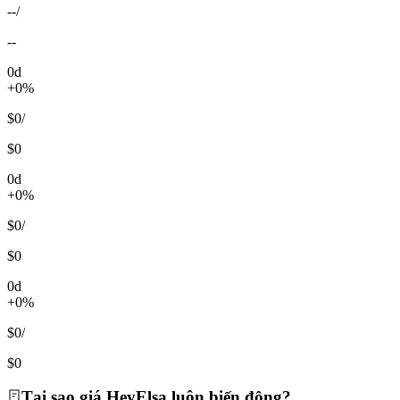
--
/
--
0d
+0%
$0
/
$0
0d
+0%
$0
/
$0
0d
+0%
$0
/
$0
Tại sao giá HeyElsa luôn biến động?