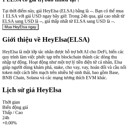
Tại thời điểm này, giá HeyElsa (ELSA) bằng là --. Bạn có thể mua
1 ELSA với giá USD ngay bây giờ. Trong 24h qua, giá cao nhất từ
ELSA sang USD là --, giá thấp nhất từ ELSA sang USD là --.
Mua HeyElsa ngay
Giới thiệu về HeyElsa(ELSA)
HeyElsa là một lớp tác nhân được hỗ trợ bởi AI cho DeFi, biến các
quy trình làm việc phức tạp trên blockchain thành các dòng thu
nhập tự động. Hoạt động như một trợ lý tiền điện tử cá nhân, Elsa
giúp người dùng khám phá, stake, cho vay, vay, hoán đổi và cầu nối
token một cách liền mạch trên nhiều hệ sinh thái, bao gồm Base,
BNB Chain, Solana và các mạng tương thích EVM khác.
Lịch sử giá HeyElsa
Thời gian
Biến động giá
Thấp / Cao
24h
+0.00%