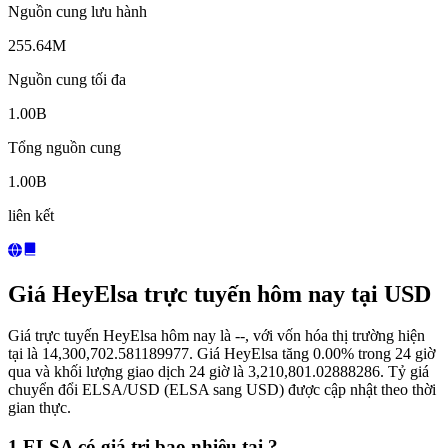
Nguồn cung lưu hành
255.64M
Nguồn cung tối đa
1.00B
Tổng nguồn cung
1.00B
liên kết
Giá HeyElsa trực tuyến hôm nay tại USD
Giá trực tuyến HeyElsa hôm nay là --, với vốn hóa thị trường hiện
tại là 14,300,702.581189977. Giá HeyElsa tăng 0.00% trong 24 giờ
qua và khối lượng giao dịch 24 giờ là 3,210,801.02888286. Tỷ giá
chuyển đổi ELSA/USD (ELSA sang USD) được cập nhật theo thời
gian thực.
1 ELSA có giá trị bao nhiêu tại ?