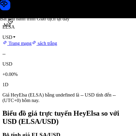
Giá HeyElsa
Toobit
Bắt đầu hành trình Giao dịch tại đây
Mở
ELSA
USD
Trang mạng
sách trắng
--
USD
+0.00%
1D
Giá HeyElsa (ELSA) bằng undefined là -- USD tính đến --
(UTC+0) hôm nay.
Biểu đồ giá trực tuyến HeyElsa so với
USD (ELSA/USD)
Bộ tính giá ELSA/USD