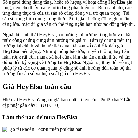
Số người dùng đang tăng, hoặc số lượng ví hoạt động HeyElsa gia
tăng, đều cho thấy mạng lưới đang phát triển tốt. Bên cạnh đó, các
ứng dụng thực tế của tài sản số cũng đóng vai trò quan trọng. Tài
sản số càng hữu dụng trong thực tế thì giá trị cộng đồng ghi nhận
càng lớn, mặc dù giá vẫn có thể tăng ngắn hạn nhờ tác động tiếp thị.
Ngoài hệ sinh thái HeyElsa, xu hướng thị trường rộng hơn và nhận
thức công chúng cũng ảnh hưởng tới giá trị. Tâm lý chung trên thị
trường tài chính và tin tức liên quan tài sản số có thể khiến giá
HeyElsa biến động. Những thông báo lớn, truyền thông, hay bàn
luận rộng rãi trên mạng xã hội cũng làm gia tăng nhận thức và tác
động đến kỳ vọng về tương lai HeyElsa. Ngoài ra, thay đổi về mặt
pháp lý từ các cơ quan quản lý cũng sẽ ảnh hưởng đến toàn bộ thị
trường tài sản số và hiệu suất giá của HeyElsa.
Giá HeyElsa toàn cầu
Hiện tại HeyElsa đang có giá bao nhiêu theo các tiền tệ khác? Lần
cập nhật gần đây: --(UTC+0).
Làm thế nào để mua HeyElsa