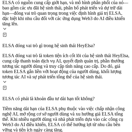
ELSA có nguồn cung cấp giới hạn, và mô hình phân phối của nó—
bao gồm các ưu đãi hệ sinh thái, phân bổ phát triển và dự trữ dài
hạn—đóng vai trò quan trọng trong việc định hình giá trị ELSA,
đặc biệt khi nhu cầu đối với các ứng dụng Web3 do AI điều khiển
tăng lên.
ELSA đóng vai trò gì trong hệ sinh thái HeyElsa?
ELSA đóng vai trò là token tiện ích cốt lõi của hệ sinh thái HeyElsa,
cung cấp thanh toán dịch vụ AI, quyết định quản trị, phần thưởng
tương tác người dùng và truy cập tính năng cao cấp. Do đó, giá
token ELSA gắn liền với hoạt động của người dùng, khối lượng
tương tác AI và sự phát triển tổng thể của hệ sinh thái.
ELSA có phải là khoản đầu tư dài hạn tốt không?
Tiềm năng dài hạn của ELSA phụ thuộc vào việc chấp nhận công
nghệ AI, mở rộng cơ sở người dùng và xu hướng giá ELSA tổng
thể. Khi nhiều người dùng và nhà phát triển dựa vào các công cụ
Web3 do AI điều khiển, ELSA có thể hưởng lợi từ nhu cầu bền
vững và tiện ích ngày càng tăng.