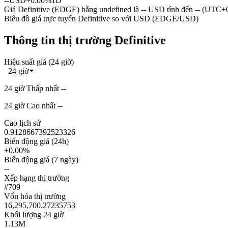
--
USD
+0.00%
1D
Giá Definitive (EDGE) bằng undefined là -- USD tính đến -- (UTC+
Biểu đồ giá trực tuyến Definitive so với USD (EDGE/USD)
Thông tin thị trường Definitive
Hiệu suất giá (24 giờ)
24 giờ
24 giờ Thấp nhất --
24 giờ Cao nhất --
Cao lịch sử
0.9128667392523326
Biến động giá (24h)
+0.00%
Biến động giá (7 ngày)
--
Xếp hạng thị trường
#709
Vốn hóa thị trường
16,295,700.27235753
Khối lượng 24 giờ
1.13M