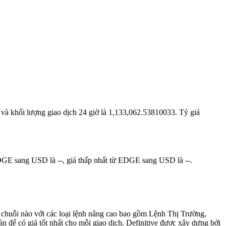
a và khối lượng giao dịch 24 giờ là 1,133,062.53810033. Tỷ giá
EDGE sang USD là --, giá thấp nhất từ EDGE sang USD là --.
kỳ chuỗi nào với các loại lệnh nâng cao bao gồm Lệnh Thị Trường,
ể có giá tốt nhất cho mỗi giao dịch. Definitive được xây dựng bởi