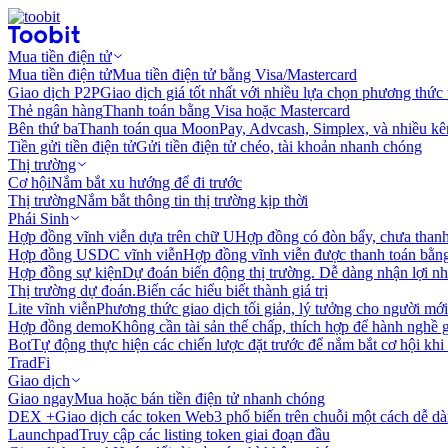
Mua tiền điện tử
Mua tiền điện tử
Mua tiền điện tử bằng Visa/Mastercard
Giao dịch P2P
Giao dịch giá tốt nhất với nhiều lựa chọn phương thức
Thẻ ngân hàng
Thanh toán bằng Visa hoặc Mastercard
Bên thứ ba
Thanh toán qua MoonPay, Advcash, Simplex, và nhiều kê
Tiền gửi tiền điện tử
Gửi tiền điện tử chéo, tài khoản nhanh chóng
Thị trường
Cơ hội
Nắm bắt xu hướng để đi trước
Thị trường
Nắm bắt thông tin thị trường kịp thời
Phái Sinh
Hợp đồng vĩnh viễn dựa trên chữ U
Hợp đồng có đòn bẩy, chưa than
Hợp đồng USDC vĩnh viễn
Hợp đồng vĩnh viễn được thanh toán b
Hợp đồng sự kiện
Dự đoán biến động thị trường. Dễ dàng nhận lợi n
Thị trường dự đoán.
Biến các hiểu biết thành giá trị
Lite vĩnh viễn
Phương thức giao dịch tối giản, lý tưởng cho người mới
Hợp đồng demo
Không cần tài sản thế chấp, thích hợp để hành nghề 
Bot
Tự động thực hiện các chiến lược đặt trước để nắm bắt cơ hội khi
TradFi
Giao dịch
Giao ngay
Mua hoặc bán tiền điện tử nhanh chóng
DEX +
Giao dịch các token Web3 phổ biến trên chuỗi một cách dễ d
Launchpad
Truy cập các listing token giai đoạn đầu