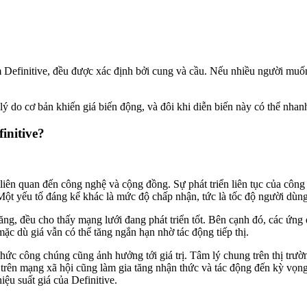
m Definitive, đều được xác định bởi cung và cầu. Nếu nhiều người muốn
ý do cơ bản khiến giá biến động, và đôi khi diễn biến này có thể nhanh 
initive?
 liên quan đến công nghệ và cộng đồng. Sự phát triển liên tục của công 
. Một yếu tố đáng kể khác là mức độ chấp nhận, tức là tốc độ người dù
ng, đều cho thấy mạng lưới đang phát triển tốt. Bên cạnh đó, các ứng d
mặc dù giá vẫn có thể tăng ngắn hạn nhờ tác động tiếp thị.
ức công chúng cũng ảnh hưởng tới giá trị. Tâm lý chung trên thị trường 
trên mạng xã hội cũng làm gia tăng nhận thức và tác động đến kỳ vọng v
iệu suất giá của Definitive.