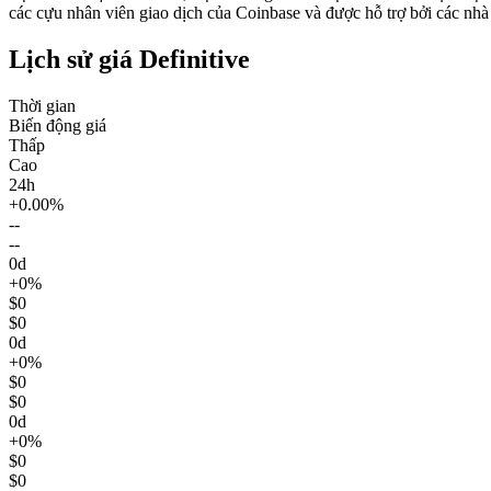
các cựu nhân viên giao dịch của Coinbase và được hỗ trợ bởi các nhà
Lịch sử giá Definitive
Thời gian
Biến động giá
Thấp
Cao
24h
+0.00%
--
--
0d
+0%
$0
$0
0d
+0%
$0
$0
0d
+0%
$0
$0