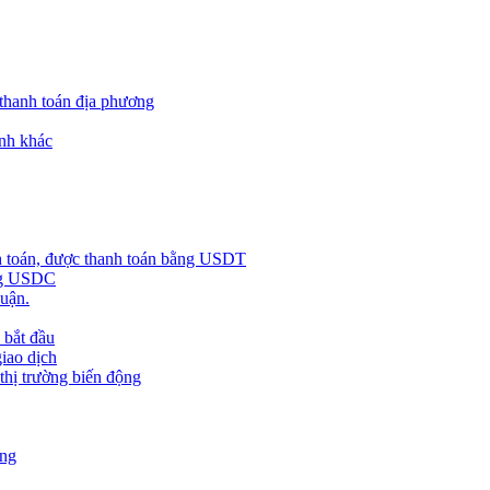
 thanh toán địa phương
nh khác
h toán, được thanh toán bằng USDT
ằng USDC
huận.
 bắt đầu
giao dịch
 thị trường biến động
àng