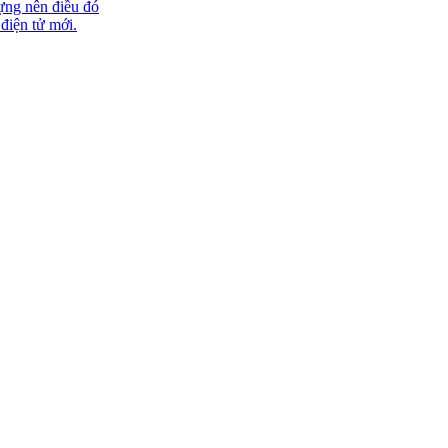
ựng nên điều đó
 điện tử mới.