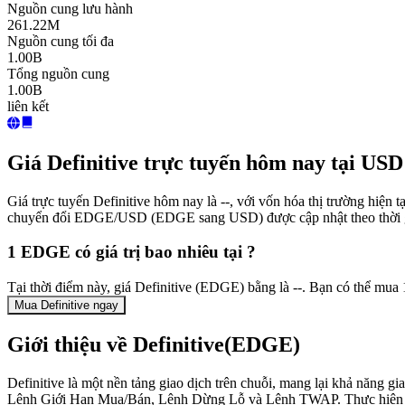
Nguồn cung lưu hành
261.22M
Nguồn cung tối đa
1.00B
Tổng nguồn cung
1.00B
liên kết
Giá Definitive trực tuyến hôm nay tại USD
Giá trực tuyến Definitive hôm nay là --, với vốn hóa thị trường hiện
chuyển đổi EDGE/USD (EDGE sang USD) được cập nhật theo thời g
1 EDGE có giá trị bao nhiêu tại ?
Tại thời điểm này, giá Definitive (EDGE) bằng là --. Bạn có thể m
Mua Definitive ngay
Giới thiệu về Definitive(EDGE)
Definitive là một nền tảng giao dịch trên chuỗi, mang lại khả năng g
Lệnh Giới Hạn Mua/Bán, Lệnh Dừng Lỗ và Lệnh TWAP. Thực hiện giao