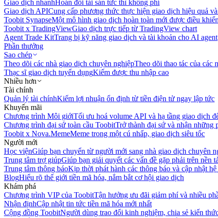
Giao dịch nhanh
Hoán đổi tài sản tức thì không phí
Giao dịch API
Cung cấp phương thức thực hiện giao dịch hiệu quả và
Toobit Synapse
Một mô hình giao dịch hoàn toàn mới được điều khiển
Toobit x TradingView
Giao dịch trực tiếp từ TradingView chart
Agent Trade Kit
Trang bị kỹ năng giao dịch và tài khoản cho AI agent
Phần thưởng
Sao chép
Theo dõi các nhà giao dịch chuyên nghiệp
Theo dõi thao tác của các n
Thạc sĩ giao dịch tuyển dụng
Kiếm được thu nhập cao
Nhiều hơn
Tài chính
Quản lý tài chính
Kiếm lợi nhuận ổn định từ tiền điện tử ngay lập tức
Khuyến mãi
Chương trình Môi giới
Tối ưu hoá volume API và hạ tầng giao dịch đ
Chương trình đại sứ toàn cầu Toobit
Trở thành đại sứ và nhận những p
Toobit x Nova.Meme
Meme trong một cú nhấp, giao dịch siêu tốc
Người mới
Học viện
Giúp bạn chuyển từ người mới sang nhà giao dịch chuyên n
Trung tâm trợ giúp
Giúp bạn giải quyết các vấn đề gặp phải trên nền t
Trung tâm thông báo
Kịp thời phát hành các thông báo và cập nhật hệ
Blog
Hiểu rõ thế giới tiền mã hóa, nắm bắt cơ hội giao dịch
Khám phá
Chương trình VIP của Toobit
Tận hưởng ưu đãi giảm phí và nhiều ph
Nhận định
Cập nhật tin tức tiền mã hóa mới nhất
Cộng đồng Toobit
Người dùng trao đổi kinh nghiệm, chia sẻ kiến thức