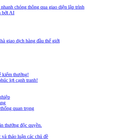
 nhanh chóng thông qua giao diện lập trình
 bởi AI
hà giao dịch hàng đầu thế giới
ể kiếm thưởng!
húc lợi cạnh tranh!
ghiệp
ảng
 thống quan trọng
ần thưởng độc quyền.
 và thảo luận các chủ đề