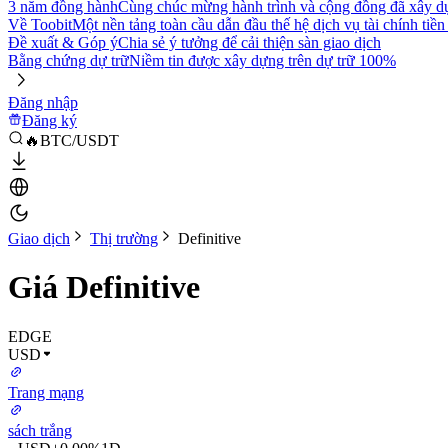
3 năm đồng hành
Cùng chúc mừng hành trình và cộng đồng đã xây d
Về Toobit
Một nền tảng toàn cầu dẫn đầu thế hệ dịch vụ tài chính tiền
Đề xuất & Góp ý
Chia sẻ ý tưởng để cải thiện sàn giao dịch
Bằng chứng dự trữ
Niềm tin được xây dựng trên dự trữ 100%
Đăng nhập
Đăng ký
🔥BTC/USDT
Giao dịch
Thị trường
Definitive
Giá Definitive
EDGE
USD
Trang mạng
sách trắng