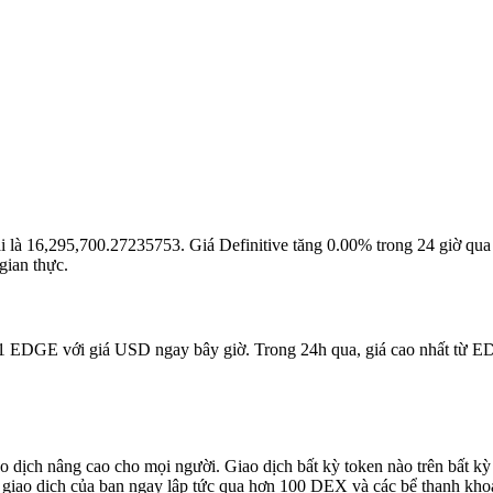
 tại là 16,295,700.27235753. Giá Definitive tăng 0.00% trong 24 giờ qu
ian thực.
ua 1 EDGE với giá USD ngay bây giờ. Trong 24h qua, giá cao nhất từ 
iao dịch nâng cao cho mọi người. Giao dịch bất kỳ token nào trên bất 
 dịch của bạn ngay lập tức qua hơn 100 DEX và các bể thanh khoản đ