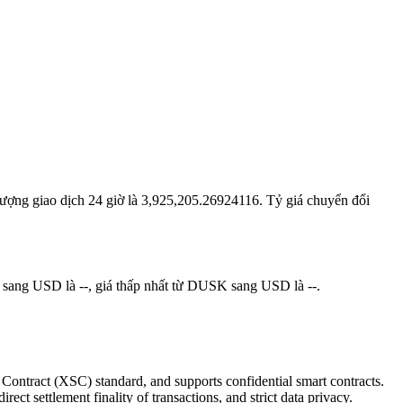
lượng giao dịch 24 giờ là 3,925,205.26924116. Tỷ giá chuyển đổi
sang USD là --, giá thấp nhất từ DUSK sang USD là --.
y Contract (XSC) standard, and supports confidential smart contracts.
ect settlement finality of transactions, and strict data privacy.