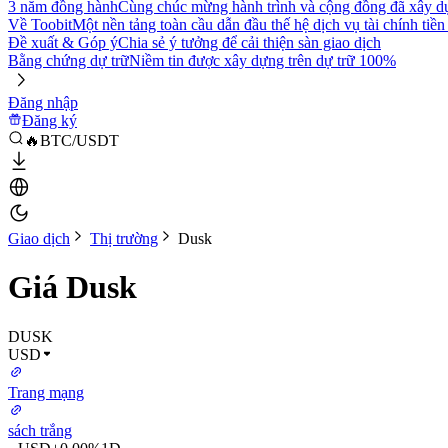
3 năm đồng hành
Cùng chúc mừng hành trình và cộng đồng đã xây d
Về Toobit
Một nền tảng toàn cầu dẫn đầu thế hệ dịch vụ tài chính tiền
Đề xuất & Góp ý
Chia sẻ ý tưởng để cải thiện sàn giao dịch
Bằng chứng dự trữ
Niềm tin được xây dựng trên dự trữ 100%
Đăng nhập
Đăng ký
🔥BTC/USDT
Giao dịch
Thị trường
Dusk
Giá Dusk
DUSK
USD
Trang mạng
sách trắng