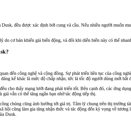
ồm Dusk, đều được xác định bởi cung và cầu. Nếu nhiều người muốn mua
ý do cơ bản khiến giá biến động, và đôi khi diễn biến này có thể nhanh 
usk?
 quan đến công nghệ và cộng đồng. Sự phát triển liên tục của công ngh
 tố đáng kể khác là mức độ chấp nhận, tức là tốc độ người dùng mới bắt
ều cho thấy mạng lưới đang phát triển tốt. Bên cạnh đó, các ứng dụng t
ù giá vẫn có thể tăng ngắn hạn nhờ tác động tiếp thị.
ng chúng cũng ảnh hưởng tới giá trị. Tâm lý chung trên thị trường tài 
xã hội cũng làm gia tăng nhận thức và tác động đến kỳ vọng về tương la
của Dusk.