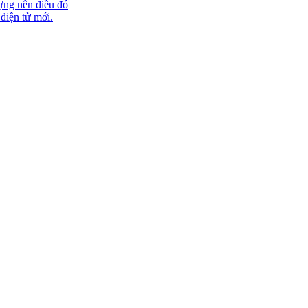
ựng nên điều đó
 điện tử mới.