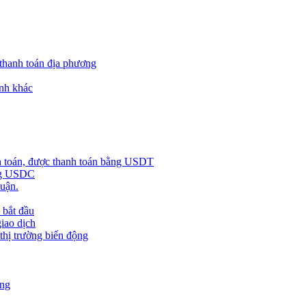
 thanh toán địa phương
nh khác
h toán, được thanh toán bằng USDT
ằng USDC
huận.
 bắt đầu
giao dịch
 thị trường biến động
àng