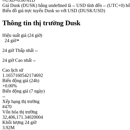
--
USD
+0.00%
1D
Giá Dusk (DUSK) bằng undefined là -- USD tính đến -- (UTC+0) h
Biểu đồ giá trực tuyến Dusk so với USD (DUSK/USD)
Thông tin thị trường Dusk
Hiệu suất giá (24 giờ)
24 giờ
24 giờ Thấp nhất --
24 giờ Cao nhất --
Cao lịch sử
1.1657160542174692
Biến động giá (24h)
+0.00%
Biến động giá (7 ngày)
--
Xếp hạng thị trường
#470
Vốn hóa thị trường
32,406,171.34020004
Khối lượng 24 giờ
3.92M