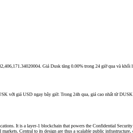
là 32,406,171.34020004. Giá Dusk tăng 0.00% trong 24 giờ qua và khối 
USK với giá USD ngay bây giờ. Trong 24h qua, giá cao nhất từ DUSK 
cations. It is a layer-1 blockchain that powers the Confidential Securit
kets. Central to its design are thus a scalable public infrastructure, dir