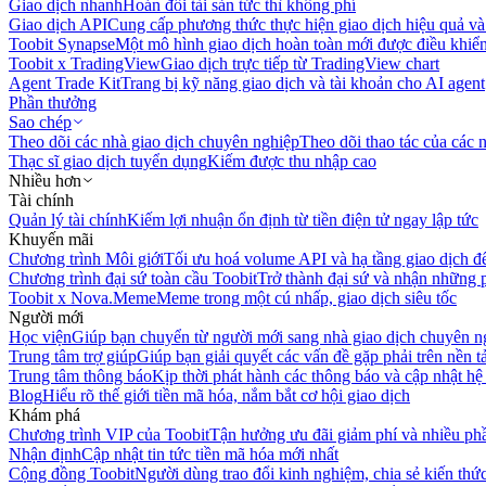
Giao dịch nhanh
Hoán đổi tài sản tức thì không phí
Giao dịch API
Cung cấp phương thức thực hiện giao dịch hiệu quả và
Toobit Synapse
Một mô hình giao dịch hoàn toàn mới được điều khiển
Toobit x TradingView
Giao dịch trực tiếp từ TradingView chart
Agent Trade Kit
Trang bị kỹ năng giao dịch và tài khoản cho AI agent
Phần thưởng
Sao chép
Theo dõi các nhà giao dịch chuyên nghiệp
Theo dõi thao tác của các n
Thạc sĩ giao dịch tuyển dụng
Kiếm được thu nhập cao
Nhiều hơn
Tài chính
Quản lý tài chính
Kiếm lợi nhuận ổn định từ tiền điện tử ngay lập tức
Khuyến mãi
Chương trình Môi giới
Tối ưu hoá volume API và hạ tầng giao dịch đ
Chương trình đại sứ toàn cầu Toobit
Trở thành đại sứ và nhận những p
Toobit x Nova.Meme
Meme trong một cú nhấp, giao dịch siêu tốc
Người mới
Học viện
Giúp bạn chuyển từ người mới sang nhà giao dịch chuyên n
Trung tâm trợ giúp
Giúp bạn giải quyết các vấn đề gặp phải trên nền t
Trung tâm thông báo
Kịp thời phát hành các thông báo và cập nhật hệ
Blog
Hiểu rõ thế giới tiền mã hóa, nắm bắt cơ hội giao dịch
Khám phá
Chương trình VIP của Toobit
Tận hưởng ưu đãi giảm phí và nhiều ph
Nhận định
Cập nhật tin tức tiền mã hóa mới nhất
Cộng đồng Toobit
Người dùng trao đổi kinh nghiệm, chia sẻ kiến thức