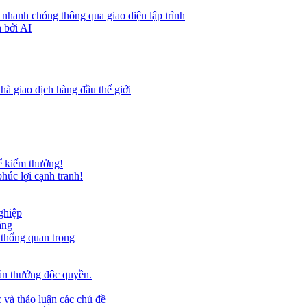
 nhanh chóng thông qua giao diện lập trình
 bởi AI
hà giao dịch hàng đầu thế giới
ể kiếm thưởng!
húc lợi cạnh tranh!
ghiệp
ảng
 thống quan trọng
ần thưởng độc quyền.
 và thảo luận các chủ đề