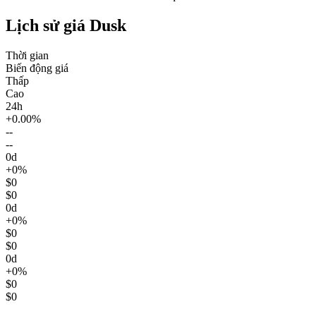
Lịch sử giá Dusk
Thời gian
Biến động giá
Thấp
Cao
24h
+0.00%
--
--
0d
+0%
$0
$0
0d
+0%
$0
$0
0d
+0%
$0
$0