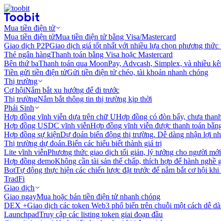
Mua tiền điện tử
Mua tiền điện tử
Mua tiền điện tử bằng Visa/Mastercard
Giao dịch P2P
Giao dịch giá tốt nhất với nhiều lựa chọn phương thức
Thẻ ngân hàng
Thanh toán bằng Visa hoặc Mastercard
Bên thứ ba
Thanh toán qua MoonPay, Advcash, Simplex, và nhiều kê
Tiền gửi tiền điện tử
Gửi tiền điện tử chéo, tài khoản nhanh chóng
Thị trường
Cơ hội
Nắm bắt xu hướng để đi trước
Thị trường
Nắm bắt thông tin thị trường kịp thời
Phái Sinh
Hợp đồng vĩnh viễn dựa trên chữ U
Hợp đồng có đòn bẩy, chưa than
Hợp đồng USDC vĩnh viễn
Hợp đồng vĩnh viễn được thanh toán b
Hợp đồng sự kiện
Dự đoán biến động thị trường. Dễ dàng nhận lợi n
Thị trường dự đoán.
Biến các hiểu biết thành giá trị
Lite vĩnh viễn
Phương thức giao dịch tối giản, lý tưởng cho người mới
Hợp đồng demo
Không cần tài sản thế chấp, thích hợp để hành nghề 
Bot
Tự động thực hiện các chiến lược đặt trước để nắm bắt cơ hội khi
TradFi
Giao dịch
Giao ngay
Mua hoặc bán tiền điện tử nhanh chóng
DEX +
Giao dịch các token Web3 phổ biến trên chuỗi một cách dễ d
Launchpad
Truy cập các listing token giai đoạn đầu