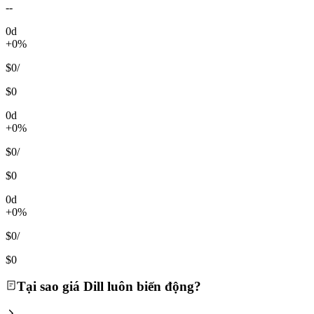
--
0d
+0%
$0
/
$0
0d
+0%
$0
/
$0
0d
+0%
$0
/
$0
Tại sao giá Dill luôn biến động?