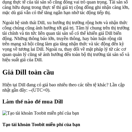
dụng thực tế của tài sản số cũng đóng vai trò quan trọng. Tài sản số
càng hữu dụng trong thực tế thì giá trị cộng đồng ghi nhận càng lớn,
mặc dù giá vẫn có thể tăng ngắn hạn nhờ tác động tiếp thị.
Ngoài hệ sinh thái Dill, xu hướng thị trường rộng hơn và nhận thức
công chúng cũng ảnh hưởng tới giá trị. Tâm lý chung trên thị trường
tài chính và tin tức liên quan tài sản số có thể khiến giá Dill biến
động. Những thông báo lớn, truyền thông, hay bàn luận rộng rãi
trên mạng xã hội cũng làm gia tăng nhận thức và tác động đến kỳ
vọng về tương lai Dill. Ngoài ra, thay đổi về mặt pháp lý từ các cơ
quan quản lý cũng sẽ ảnh hưởng đến toàn bộ thị trường tài sản số và
hiệu suất giá của Dill.
Giá Dill toàn cầu
Hiện tại Dill đang có giá bao nhiêu theo các tiền tệ khác? Lần cập
nhật gần đây: --(UTC+0).
Làm thế nào để mua Dill
Tạo tài khoản Toobit miễn phí của bạn