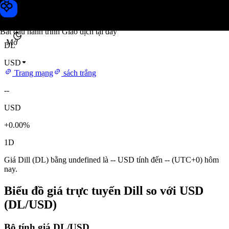
Giá Dill
Toobit
Bắt đầu hành trình Giao dịch tại đây
Mở
DL
USD
Trang mạng
sách trắng
--
USD
+0.00%
1D
Giá Dill (DL) bằng undefined là -- USD tính đến -- (UTC+0) hôm
nay.
Biểu đồ giá trực tuyến Dill so với USD
(DL/USD)
Bộ tính giá DL/USD