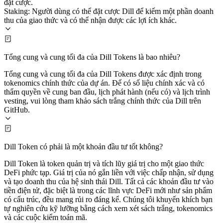
đặt cược.
Staking: Người dùng có thể đặt cược Dill để kiếm một phần doanh
thu của giao thức và có thể nhận được các lợi ích khác.
Tổng cung và cung tối đa của Dill Tokens là bao nhiêu?
Tổng cung và cung tối đa của Dill Tokens được xác định trong
tokenomics chính thức của dự án. Để có số liệu chính xác và có
thẩm quyền về cung ban đầu, lịch phát hành (nếu có) và lịch trình
vesting, vui lòng tham khảo sách trắng chính thức của Dill trên
GitHub.
Dill Token có phải là một khoản đầu tư tốt không?
Dill Token là token quản trị và tích lũy giá trị cho một giao thức
DeFi phức tạp. Giá trị của nó gắn liền với việc chấp nhận, sử dụng
và tạo doanh thu của hệ sinh thái Dill. Tất cả các khoản đầu tư vào
tiền điện tử, đặc biệt là trong các lĩnh vực DeFi mới như sản phẩm
có cấu trúc, đều mang rủi ro đáng kể. Chúng tôi khuyến khích bạn
tự nghiên cứu kỹ lưỡng bằng cách xem xét sách trắng, tokenomics
và các cuộc kiểm toán mã.