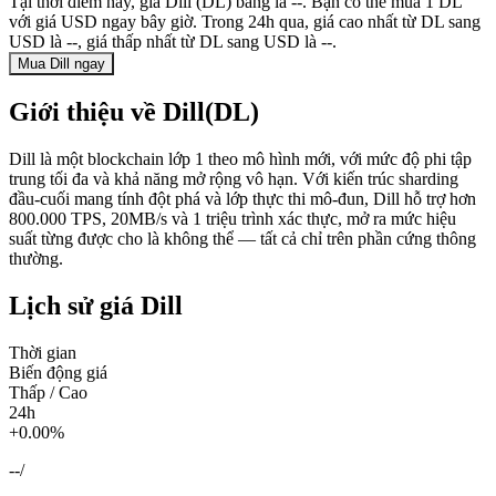
Tại thời điểm này, giá Dill (DL) bằng là --. Bạn có thể mua 1 DL
với giá USD ngay bây giờ. Trong 24h qua, giá cao nhất từ DL sang
USD là --, giá thấp nhất từ DL sang USD là --.
Mua Dill ngay
Giới thiệu về Dill(DL)
Dill là một blockchain lớp 1 theo mô hình mới, với mức độ phi tập
trung tối đa và khả năng mở rộng vô hạn. Với kiến trúc sharding
đầu-cuối mang tính đột phá và lớp thực thi mô-đun, Dill hỗ trợ hơn
800.000 TPS, 20MB/s và 1 triệu trình xác thực, mở ra mức hiệu
suất từng được cho là không thể — tất cả chỉ trên phần cứng thông
thường.
Lịch sử giá Dill
Thời gian
Biến động giá
Thấp / Cao
24h
+0.00%
--
/