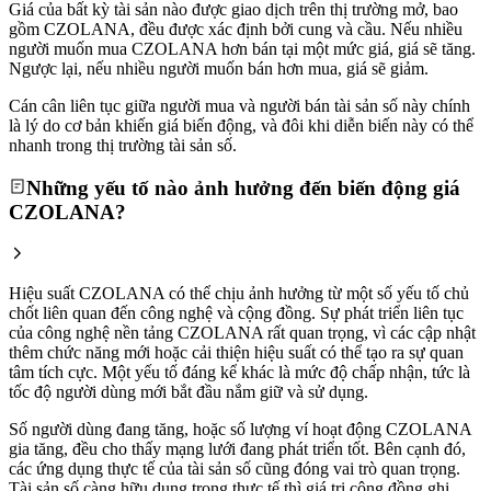
Giá của bất kỳ tài sản nào được giao dịch trên thị trường mở, bao
gồm CZOLANA, đều được xác định bởi cung và cầu. Nếu nhiều
người muốn mua CZOLANA hơn bán tại một mức giá, giá sẽ tăng.
Ngược lại, nếu nhiều người muốn bán hơn mua, giá sẽ giảm.
Cán cân liên tục giữa người mua và người bán tài sản số này chính
là lý do cơ bản khiến giá biến động, và đôi khi diễn biến này có thể
nhanh trong thị trường tài sản số.
Những yếu tố nào ảnh hưởng đến biến động giá
CZOLANA?
Hiệu suất CZOLANA có thể chịu ảnh hưởng từ một số yếu tố chủ
chốt liên quan đến công nghệ và cộng đồng. Sự phát triển liên tục
của công nghệ nền tảng CZOLANA rất quan trọng, vì các cập nhật
thêm chức năng mới hoặc cải thiện hiệu suất có thể tạo ra sự quan
tâm tích cực. Một yếu tố đáng kể khác là mức độ chấp nhận, tức là
tốc độ người dùng mới bắt đầu nắm giữ và sử dụng.
Số người dùng đang tăng, hoặc số lượng ví hoạt động CZOLANA
gia tăng, đều cho thấy mạng lưới đang phát triển tốt. Bên cạnh đó,
các ứng dụng thực tế của tài sản số cũng đóng vai trò quan trọng.
Tài sản số càng hữu dụng trong thực tế thì giá trị cộng đồng ghi