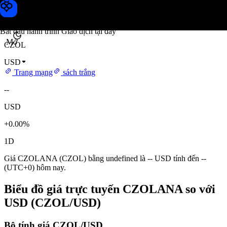
Giá CZOLANA
Toobit
Bắt đầu hành trình Giao dịch tại đây
Mở
CZOL
USD
Trang mạng
sách trắng
--
USD
+0.00%
1D
Giá CZOLANA (CZOL) bằng undefined là -- USD tính đến --
(UTC+0) hôm nay.
Biểu đồ giá trực tuyến CZOLANA so với
USD (CZOL/USD)
Bộ tính giá CZOL/USD