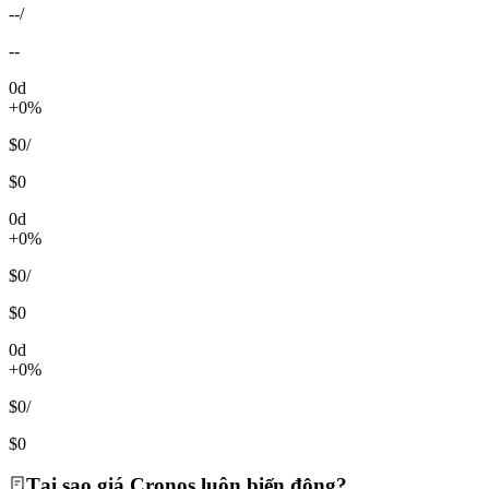
--
/
--
0d
+0%
$0
/
$0
0d
+0%
$0
/
$0
0d
+0%
$0
/
$0
Tại sao giá Cronos luôn biến động?