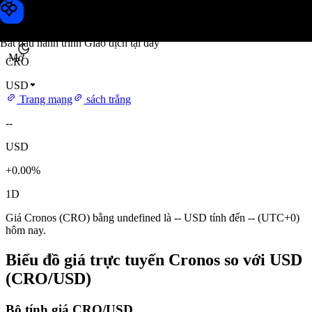
Giá Cronos
Toobit
Bắt đầu hành trình Giao dịch tại đây
Mở
CRO
USD
Trang mạng
sách trắng
--
USD
+0.00%
1D
Giá Cronos (CRO) bằng undefined là -- USD tính đến -- (UTC+0)
hôm nay.
Biểu đồ giá trực tuyến Cronos so với USD
(CRO/USD)
Bộ tính giá CRO/USD