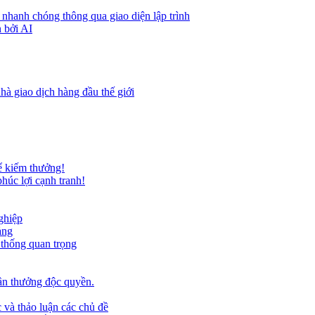
 nhanh chóng thông qua giao diện lập trình
 bởi AI
hà giao dịch hàng đầu thế giới
ể kiếm thưởng!
húc lợi cạnh tranh!
ghiệp
ảng
 thống quan trọng
ần thưởng độc quyền.
 và thảo luận các chủ đề