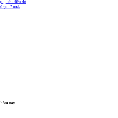
ựng nên điều đó
 điện tử mới.
 hôm nay.