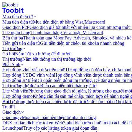
Mua tiền điện tử
Mua tiền điện tử
Mua tiền điện tử bằng Visa/Mastercard
Giao dịch P2P
Giao dịch giá tốt nhất với nhiều lựa chọn phương thức
Thẻ ngân hàng
Thanh toán bằng Visa hoặc Mastercard
Bên thứ ba
Thanh toán qua MoonPay, Advcash, Simplex, và nhiều kê
Tiền gửi tiền điện tử
Gửi tiền điện tử chéo, tài khoản nhanh chóng
Thị trường
Cơ hội
Nắm bắt xu hướng để đi trước
Thị trường
Nắm bắt thông tin thị trường kịp thời
Phái Sinh
Hợp đồng vĩnh viễn dựa trên chữ U
Hợp đồng có đòn bẩy, chưa than
Hợp đồng USDC vĩnh viễn
Hợp đồng vĩnh viễn được thanh toán b
Hợp đồng sự kiện
Dự đoán biến động thị trường. Dễ dàng nhận lợi n
Thị trường dự đoán.
Biến các hiểu biết thành giá trị
Lite vĩnh viễn
Phương thức giao dịch tối giản, lý tưởng cho người mới
Hợp đồng demo
Không cần tài sản thế chấp, thích hợp để hành nghề 
Bot
Tự động thực hiện các chiến lược đặt trước để nắm bắt cơ hội khi
TradFi
Giao dịch
Giao ngay
Mua hoặc bán tiền điện tử nhanh chóng
DEX +
Giao dịch các token Web3 phổ biến trên chuỗi một cách dễ d
Launchpad
Truy cập các listing token giai đoạn đầu