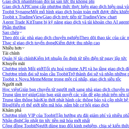
Giao dịch nhanh
Hoán đổi tài sản tức thì không phí
Giao dịch API
Cung cấp phương thức thực hiện giao dịch hiệu quả và
Toobit Synapse
Một mô hình giao dịch hoàn toàn mới được điều khiển
Toobit x TradingView
Giao dịch trực tiếp từ TradingView chart
Agent Trade Kit
Trang bị kỹ năng giao dịch và tài khoản cho AI agent
Phần thưởng
Sao chép
Theo dõi các nhà giao dịch chuyên nghiệp
Theo dõi thao tác của các n
Thạc sĩ giao dịch tuyển dụng
Kiếm được thu nhập cao
Nhiều hơn
Tài chính
Quản lý tài chính
Kiếm lợi nhuận ổn định từ tiền điện tử ngay lập tức
Khuyến mãi
Chương trình Môi giới
Tối ưu hoá volume API và hạ tầng giao dịch đ
Chương trình đại sứ toàn cầu Toobit
Trở thành đại sứ và nhận những p
Toobit x Nova.Meme
Meme trong một cú nhấp, giao dịch siêu tốc
Người mới
Học viện
Giúp bạn chuyển từ người mới sang nhà giao dịch chuyên n
Trung tâm trợ giúp
Giúp bạn giải quyết các vấn đề gặp phải trên nền t
Trung tâm thông báo
Kịp thời phát hành các thông báo và cập nhật hệ
Blog
Hiểu rõ thế giới tiền mã hóa, nắm bắt cơ hội giao dịch
Khám phá
Chương trình VIP của Toobit
Tận hưởng ưu đãi giảm phí và nhiều ph
Nhận định
Cập nhật tin tức tiền mã hóa mới nhất
Cộng đồng Toobit
Người dùng trao đổi kinh nghiệm, chia sẻ kiến thức