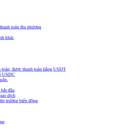
 thanh toán địa phương
nh khác
h toán, được thanh toán bằng USDT
ằng USDC
huận.
 bắt đầu
giao dịch
 thị trường biến động
àng