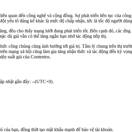
liên quan đến công nghệ và cộng đồng. Sự phát triển liên tục của công
. Một yếu tố đáng kể khác là mức độ chấp nhận, tức là tốc độ người dù
ng, đều cho thấy mạng lưới đang phát triển tốt. Bên cạnh đó, các ứng d
mặc dù giá vẫn có thể tăng ngắn hạn nhờ tác động tiếp thị.
ức công chúng cũng ảnh hưởng tới giá trị. Tâm lý chung trên thị trường 
trên mạng xã hội cũng làm gia tăng nhận thức và tác động đến kỳ vọng 
iệu suất giá của Contentos.
 cập nhật gần đây: --(UTC+0).
trú của bạn, đồng thời tạo mật khẩu mạnh để bảo vệ tài khoản.