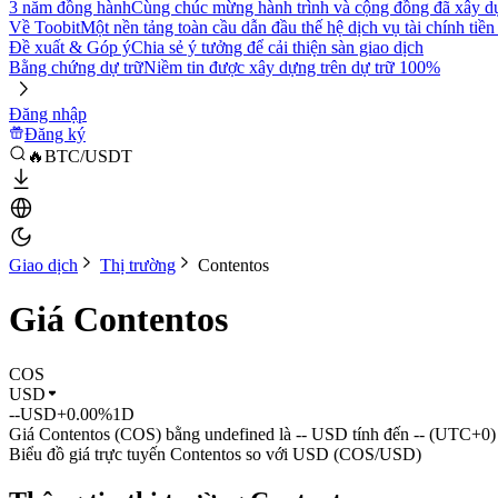
3 năm đồng hành
Cùng chúc mừng hành trình và cộng đồng đã xây d
Về Toobit
Một nền tảng toàn cầu dẫn đầu thế hệ dịch vụ tài chính tiền
Đề xuất & Góp ý
Chia sẻ ý tưởng để cải thiện sàn giao dịch
Bằng chứng dự trữ
Niềm tin được xây dựng trên dự trữ 100%
Đăng nhập
Đăng ký
🔥BTC/USDT
Giao dịch
Thị trường
Contentos
Giá Contentos
COS
USD
--
USD
+0.00%
1D
Giá Contentos (COS) bằng undefined là -- USD tính đến -- (UTC+0)
Biểu đồ giá trực tuyến Contentos so với USD (COS/USD)