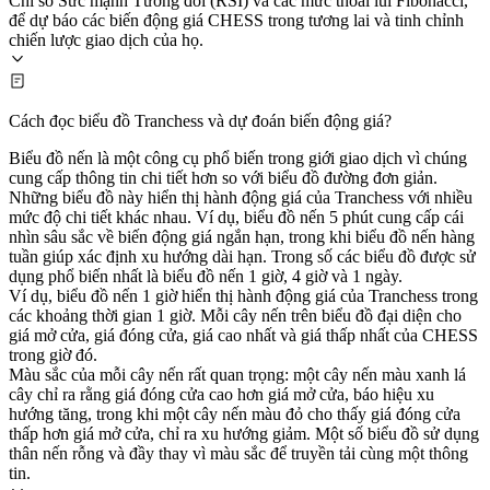
Chỉ số Sức mạnh Tương đối (RSI) và các mức thoái lui Fibonacci,
để dự báo các biến động giá CHESS trong tương lai và tinh chỉnh
chiến lược giao dịch của họ.
Cách đọc biểu đồ Tranchess và dự đoán biến động giá?
Biểu đồ nến là một công cụ phổ biến trong giới giao dịch vì chúng
cung cấp thông tin chi tiết hơn so với biểu đồ đường đơn giản.
Những biểu đồ này hiển thị hành động giá của Tranchess với nhiều
mức độ chi tiết khác nhau. Ví dụ, biểu đồ nến 5 phút cung cấp cái
nhìn sâu sắc về biến động giá ngắn hạn, trong khi biểu đồ nến hàng
tuần giúp xác định xu hướng dài hạn. Trong số các biểu đồ được sử
dụng phổ biến nhất là biểu đồ nến 1 giờ, 4 giờ và 1 ngày.
Ví dụ, biểu đồ nến 1 giờ hiển thị hành động giá của Tranchess trong
các khoảng thời gian 1 giờ. Mỗi cây nến trên biểu đồ đại diện cho
giá mở cửa, giá đóng cửa, giá cao nhất và giá thấp nhất của CHESS
trong giờ đó.
Màu sắc của mỗi cây nến rất quan trọng: một cây nến màu xanh lá
cây chỉ ra rằng giá đóng cửa cao hơn giá mở cửa, báo hiệu xu
hướng tăng, trong khi một cây nến màu đỏ cho thấy giá đóng cửa
thấp hơn giá mở cửa, chỉ ra xu hướng giảm. Một số biểu đồ sử dụng
thân nến rỗng và đầy thay vì màu sắc để truyền tải cùng một thông
tin.