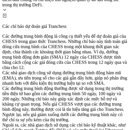
trong thị trường DeFi.
Các chỉ báo dự đoán giá Tranchess
Các đường trung bình động là công cụ thiết yếu để dự đoán giá của
CHESS trong giao thức Tranchess. Những chỉ báo này tính toán giá
đóng cửa trung bình của CHESS trong một khung thời gian xác
định, chia thành các khoảng thời gian bằng nhau. Ví dụ, đường
trung bình động đơn giản (SMA) 12 ngày của CHESS được tính
bằng cách cộng các giá đóng cửa của CHESS trong 12 ngày qua và
chia cho 12.
Các nhà giao dịch cũng sử dụng đường trung bình động hàm mũ
(EMA), ưu tiên trọng số cho các giá gần đây hơn, giúp nó phản ứng
nhanh hơn với điều kiện thị trường hiện tại so với SMA.
Các đường trung bình động thường được sử dụng trong thị trường
tiền điện tử bao gồm các đường trung bình 50 ngày, 100 ngày và
200 ngày. Những chỉ báo này giúp xác định các mức hỗ trợ và
kháng cự quan trọng. Nếu giá CHESS vượt qua các đường trung
bình động này, thường được coi là tín hiệu tăng giá cho Tranchess.
Ngược lại, nếu giá giảm xuống dưới các đường trung bình này có
thể chỉ ra sự yếu kém của thị trường.
Ngoài ra, các nhà giao dịch sử dụng các chỉ báo kỹ thuật khác, như