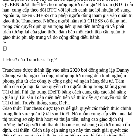
QUEEN được thiết kế cho những người nắm giữ Bitcoin (BTC) dài
hạn, cung cấp theo dõi BTC với lợi ích canh tác lợi nhuận bổ sung.
Ngoài ra, token CHESS cho phép người dùng tham gia vào quản trị
giao thức Tranchess. Những người nắm giữ CHESS có tiếng nói
trong các quyết định quan trọng liên quan đến hướng đi và phát
triển tương lai của giao thức, đảm bảo một cách tiếp cận quản lý
giao thức phi tập trung và do cộng đồng điều hành.
Lịch sử của Tranchess là gì?
Tranchess được thành lập vào năm 2020 bởi đồng sáng lập Danny
Chong và đội ngũ của ông, những người mang đến kinh nghiệm
phong phú từ các công ty công nghệ và ngân hàng đầu tư. Tầm
nhìn của đội ngũ là trao quyền cho người dùng trong không gian
Tài chính Phi tập trung (DeFi) bằng cách cung cấp các khả năng
Quản lý Tài sản Toàn diện tiên tiến và thúc đẩy sự chuyển đổi từ
Tài chính Truyền thống sang DeFi.
Giao thức Tranchess được tạo ra để giải quyết các thách thức chính
trong lĩnh vực quản lý tài sản DeFi. Nó nhằm cung cấp việc mua lại
thị trường sơ cấp linh hoạt và thuận tiện, nâng cao giao dịch thị
trường thứ cấp với tính thanh khoản cao, và cung cấp lợi nhuận ổn
định, cải thiện. Cách tiếp cận sáng tạo này tìm cách giải quyết các
điểm đau chung và cải thiện trải nghiệm quản lý tài sản tổng thể