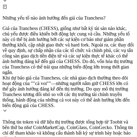
Những yếu tố nào ảnh hưởng đến giá của Tranchess?
Giá của Tranchess (CHESS), giống như bất kỳ tài sản nào khác,
chủ yếu được điều khiển bởi động lực cung và cầu. Những yếu tố
này có thể bị ảnh hưởng bởi các sự kiện cơ bản như giảm phần
thưởng khối, cập nhật giao thức và hard fork. Ngoài ra, các thay đổi
về quy định, sự chấp nhận của các tổ chức và chính phủ, các vụ tấn
công sàn giao dịch tiền điện tử và các sự kiện thực tế khác có thể
ảnh hưởng đáng kể đến giá của CHESS. Do đó, vốn hóa thị trường
của Tranchess có thể trải qua những biến động lớn trong thời gian
ngắn.
Khi dự báo giá của Tranchess, các nhà giao dịch thường theo dõi
hoạt động của ""cá voi""—những người nắm giữ CHESS lớn có
thể gây ảnh hưởng đáng kể đến thị trường. Do quy mô thị trường
Tranchess tương đối nhỏ so với các thị trường tài chính truyền
thống, hành động của những cá voi này có thể ảnh hưởng lớn đến
biến động giá của CHESS.
Thông tin token và dữ liệu thị trường được tổng hợp từ Toobit và
bên thứ ba như CoinMarketCap, CoinGlass, CoinGecko. Thông tin
chỉ để tham khảo và không cấu thành bất kỳ sự trình bày hoặc bảo