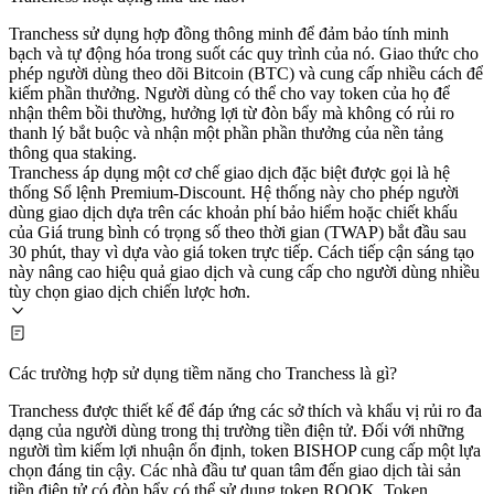
Tranchess sử dụng hợp đồng thông minh để đảm bảo tính minh
bạch và tự động hóa trong suốt các quy trình của nó. Giao thức cho
phép người dùng theo dõi Bitcoin (BTC) và cung cấp nhiều cách để
kiếm phần thưởng. Người dùng có thể cho vay token của họ để
nhận thêm bồi thường, hưởng lợi từ đòn bẩy mà không có rủi ro
thanh lý bắt buộc và nhận một phần phần thưởng của nền tảng
thông qua staking.
Tranchess áp dụng một cơ chế giao dịch đặc biệt được gọi là hệ
thống Sổ lệnh Premium-Discount. Hệ thống này cho phép người
dùng giao dịch dựa trên các khoản phí bảo hiểm hoặc chiết khấu
của Giá trung bình có trọng số theo thời gian (TWAP) bắt đầu sau
30 phút, thay vì dựa vào giá token trực tiếp. Cách tiếp cận sáng tạo
này nâng cao hiệu quả giao dịch và cung cấp cho người dùng nhiều
tùy chọn giao dịch chiến lược hơn.
Các trường hợp sử dụng tiềm năng cho Tranchess là gì?
Tranchess được thiết kế để đáp ứng các sở thích và khẩu vị rủi ro đa
dạng của người dùng trong thị trường tiền điện tử. Đối với những
người tìm kiếm lợi nhuận ổn định, token BISHOP cung cấp một lựa
chọn đáng tin cậy. Các nhà đầu tư quan tâm đến giao dịch tài sản
tiền điện tử có đòn bẩy có thể sử dụng token ROOK. Token