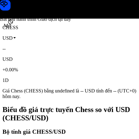
Giá Chess
Toobit
Bắt đầu hành trình Giao dịch tại đây
Mở
CHESS
USD
--
USD
+0.00%
1D
Giá Chess (CHESS) bằng undefined là -- USD tính đến -- (UTC+0)
hôm nay.
Biểu đồ giá trực tuyến Chess so với USD
(CHESS/USD)
Bộ tính giá CHESS/USD