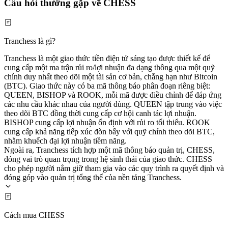
Câu hỏi thường gặp về CHESS
Tranchess là gì?
Tranchess là một giao thức tiền điện tử sáng tạo được thiết kế để
cung cấp một ma trận rủi ro/lợi nhuận đa dạng thông qua một quỹ
chính duy nhất theo dõi một tài sản cơ bản, chẳng hạn như Bitcoin
(BTC). Giao thức này có ba mã thông báo phân đoạn riêng biệt:
QUEEN, BISHOP và ROOK, mỗi mã được điều chỉnh để đáp ứng
các nhu cầu khác nhau của người dùng. QUEEN tập trung vào việc
theo dõi BTC đồng thời cung cấp cơ hội canh tác lợi nhuận.
BISHOP cung cấp lợi nhuận ổn định với rủi ro tối thiểu. ROOK
cung cấp khả năng tiếp xúc đòn bẩy với quỹ chính theo dõi BTC,
nhằm khuếch đại lợi nhuận tiềm năng.
Ngoài ra, Tranchess tích hợp một mã thông báo quản trị, CHESS,
đóng vai trò quan trọng trong hệ sinh thái của giao thức. CHESS
cho phép người nắm giữ tham gia vào các quy trình ra quyết định và
đóng góp vào quản trị tổng thể của nền tảng Tranchess.
Cách mua CHESS