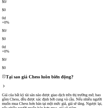
$0
/
$0
0d
+0%
$0
/
$0
0d
+0%
$0
/
$0
Tại sao giá Chess luôn biến động?
Giá của bất kỳ tài sản nào được giao dịch trên thị trường mở, bao
gồm Chess, đều được xác định bởi cung và cầu. Nếu nhiều người
muốn mua Chess hơn bán tại một mức giá, giá sẽ tăng. Ngược lại,
nếu nhiều người muốn bán hơn mua, giá sẽ giảm.