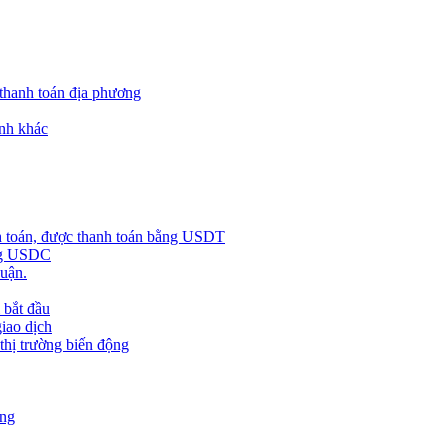
 thanh toán địa phương
nh khác
h toán, được thanh toán bằng USDT
ằng USDC
huận.
 bắt đầu
giao dịch
 thị trường biến động
àng