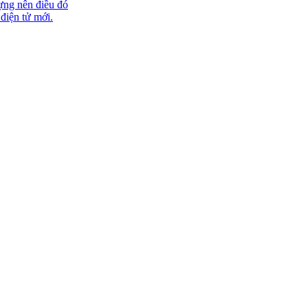
ựng nên điều đó
 điện tử mới.