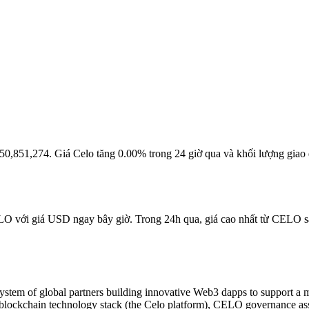
 là 250,851,274. Giá Celo tăng 0.00% trong 24 giờ qua và khối lượng 
ELO với giá USD ngay bây giờ. Trong 24h qua, giá cao nhất từ CELO s
system of global partners building innovative Web3 dapps to support a 
ke blockchain technology stack (the Celo platform), CELO governance 