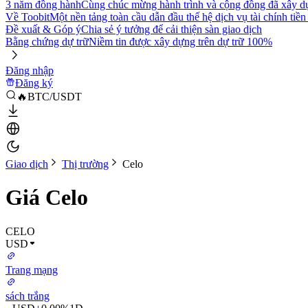
3 năm đồng hành
Cùng chúc mừng hành trình và cộng đồng đã xây d
Về Toobit
Một nền tảng toàn cầu dẫn đầu thế hệ dịch vụ tài chính tiền
Đề xuất & Góp ý
Chia sẻ ý tưởng để cải thiện sàn giao dịch
Bằng chứng dự trữ
Niềm tin được xây dựng trên dự trữ 100%
Đăng nhập
Đăng ký
🔥BTC/USDT
Giao dịch
Thị trường
Celo
Giá Celo
CELO
USD
Trang mạng
sách trắng