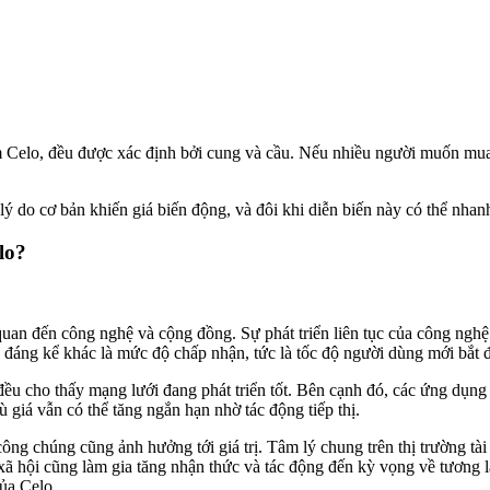
ồm Celo, đều được xác định bởi cung và cầu. Nếu nhiều người muốn mua 
ý do cơ bản khiến giá biến động, và đôi khi diễn biến này có thể nhanh 
lo?
quan đến công nghệ và cộng đồng. Sự phát triển liên tục của công nghệ
 tố đáng kể khác là mức độ chấp nhận, tức là tốc độ người dùng mới bắt
ều cho thấy mạng lưới đang phát triển tốt. Bên cạnh đó, các ứng dụng t
ù giá vẫn có thể tăng ngắn hạn nhờ tác động tiếp thị.
ng chúng cũng ảnh hưởng tới giá trị. Tâm lý chung trên thị trường tài c
ã hội cũng làm gia tăng nhận thức và tác động đến kỳ vọng về tương la
của Celo.