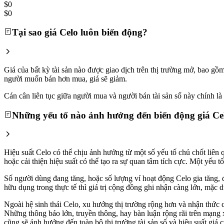
$0
$0
Tại sao giá Celo luôn biến động?
Giá của bất kỳ tài sản nào được giao dịch trên thị trường mở, bao g
người muốn bán hơn mua, giá sẽ giảm.
Cán cân liên tục giữa người mua và người bán tài sản số này chính là l
Những yếu tố nào ảnh hưởng đến biến động giá Ce
Hiệu suất Celo có thể chịu ảnh hưởng từ một số yếu tố chủ chốt liên 
hoặc cải thiện hiệu suất có thể tạo ra sự quan tâm tích cực. Một yếu
Số người dùng đang tăng, hoặc số lượng ví hoạt động Celo gia tăng, đ
hữu dụng trong thực tế thì giá trị cộng đồng ghi nhận càng lớn, mặc d
Ngoài hệ sinh thái Celo, xu hướng thị trường rộng hơn và nhận thức cô
Những thông báo lớn, truyền thông, hay bàn luận rộng rãi trên mạng x
cũng sẽ ảnh hưởng đến toàn bộ thị trường tài sản số và hiệu suất giá 