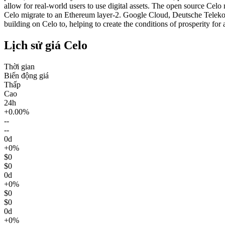
allow for real-world users to use digital assets. The open source C
Celo migrate to an Ethereum layer-2. Google Cloud, Deutsche Telekom,
building on Celo to, helping to create the conditions of prosperity for 
Lịch sử giá Celo
Thời gian
Biến động giá
Thấp
Cao
24h
+0.00%
--
--
0d
+0%
$0
$0
0d
+0%
$0
$0
0d
+0%