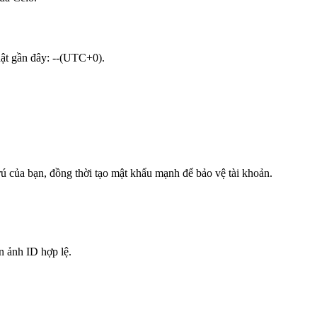
hật gần đây: --(UTC+0).
trú của bạn, đồng thời tạo mật khẩu mạnh để bảo vệ tài khoản.
n ảnh ID hợp lệ.