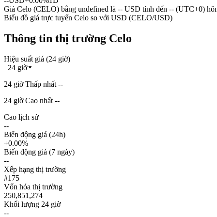
--
USD
+0.00%
1D
Giá Celo (CELO) bằng undefined là -- USD tính đến -- (UTC+0) hô
Biểu đồ giá trực tuyến Celo so với USD (CELO/USD)
Thông tin thị trường Celo
Hiệu suất giá (24 giờ)
24 giờ
24 giờ Thấp nhất --
24 giờ Cao nhất --
Cao lịch sử
--
Biến động giá (24h)
+0.00%
Biến động giá (7 ngày)
--
Xếp hạng thị trường
#175
Vốn hóa thị trường
250,851,274
Khối lượng 24 giờ
--