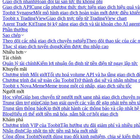
Giao dịch nhanh
Hoán đổi tài sản tức thì không phí
Giao dịch API
Cung cấp phương thức thực hiện giao dịch hiệu quả và
Toobit Synapse
Một mô hình giao dịch hoàn toàn mới được điều khiển
Toobit x TradingView
Giao dịch trực tiếp từ TradingView chart
Agent Trade Kit
Trang bị kỹ năng giao dịch và tài khoản cho AI agent
Phần thưởng
Sao chép
Theo dõi các nhà giao dịch chuyên nghiệp
Theo dõi thao tác của các n
Thạc sĩ giao dịch tuyển dụng
Kiếm được thu nhập cao
Nhiều hơn
Tài chính
Quản lý tài chính
Kiếm lợi nhuận ổn định từ tiền điện tử ngay lập tức
Khuyến mãi
Chương trình Môi giới
Tối ưu hoá volume API và hạ tầng giao dịch đ
Chương trình đại sứ toàn cầu Toobit
Trở thành đại sứ và nhận những p
Toobit x Nova.Meme
Meme trong một cú nhấp, giao dịch siêu tốc
Người mới
Học viện
Giúp bạn chuyển từ người mới sang nhà giao dịch chuyên n
Trung tâm trợ giúp
Giúp bạn giải quyết các vấn đề gặp phải trên nền t
Trung tâm thông báo
Kịp thời phát hành các thông báo và cập nhật hệ
Blog
Hiểu rõ thế giới tiền mã hóa, nắm bắt cơ hội giao dịch
Khám phá
Chương trình VIP của Toobit
Tận hưởng ưu đãi giảm phí và nhiều ph
Nhận định
Cập nhật tin tức tiền mã hóa mới nhất
Cộng đồng Toobit
Người dùng trao đổi kinh nghiệm, chia sẻ kiến thức