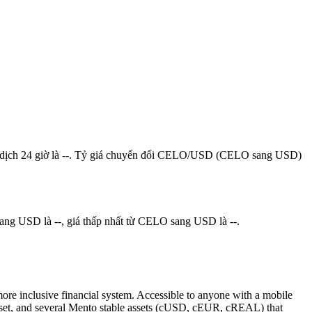
giao dịch 24 giờ là --. Tỷ giá chuyển đổi CELO/USD (CELO sang USD)
ang USD là --, giá thấp nhất từ CELO sang USD là --.
more inclusive financial system. Accessible to anyone with a mobile
asset, and several Mento stable assets (cUSD, cEUR, cREAL) that