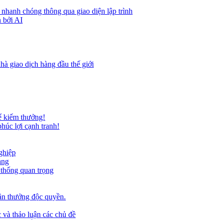
 nhanh chóng thông qua giao diện lập trình
 bởi AI
hà giao dịch hàng đầu thế giới
ể kiếm thưởng!
húc lợi cạnh tranh!
ghiệp
ảng
 thống quan trọng
ần thưởng độc quyền.
 và thảo luận các chủ đề