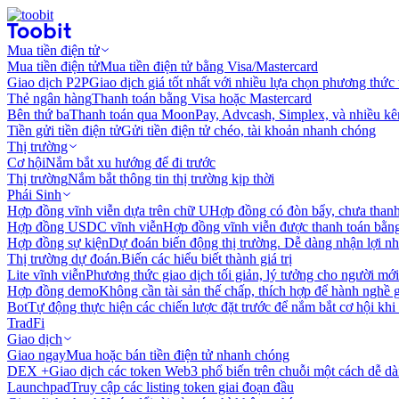
Mua tiền điện tử
Mua tiền điện tử
Mua tiền điện tử bằng Visa/Mastercard
Giao dịch P2P
Giao dịch giá tốt nhất với nhiều lựa chọn phương thức
Thẻ ngân hàng
Thanh toán bằng Visa hoặc Mastercard
Bên thứ ba
Thanh toán qua MoonPay, Advcash, Simplex, và nhiều kê
Tiền gửi tiền điện tử
Gửi tiền điện tử chéo, tài khoản nhanh chóng
Thị trường
Cơ hội
Nắm bắt xu hướng để đi trước
Thị trường
Nắm bắt thông tin thị trường kịp thời
Phái Sinh
Hợp đồng vĩnh viễn dựa trên chữ U
Hợp đồng có đòn bẩy, chưa than
Hợp đồng USDC vĩnh viễn
Hợp đồng vĩnh viễn được thanh toán b
Hợp đồng sự kiện
Dự đoán biến động thị trường. Dễ dàng nhận lợi n
Thị trường dự đoán.
Biến các hiểu biết thành giá trị
Lite vĩnh viễn
Phương thức giao dịch tối giản, lý tưởng cho người mới
Hợp đồng demo
Không cần tài sản thế chấp, thích hợp để hành nghề 
Bot
Tự động thực hiện các chiến lược đặt trước để nắm bắt cơ hội khi
TradFi
Giao dịch
Giao ngay
Mua hoặc bán tiền điện tử nhanh chóng
DEX +
Giao dịch các token Web3 phổ biến trên chuỗi một cách dễ d
Launchpad
Truy cập các listing token giai đoạn đầu