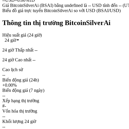
--
USD
+0.00%
1D
Giá BitcoinSilverAi (BSAI) bằng undefined là -- USD tính đến -- (
Biểu đồ giá trực tuyến BitcoinSilverAi so với USD (BSAI/USD)
Thông tin thị trường BitcoinSilverAi
Hiệu suất giá (24 giờ)
24 giờ
24 giờ Thấp nhất --
24 giờ Cao nhất --
Cao lịch sử
--
Biến động giá (24h)
+0.00%
Biến động giá (7 ngày)
--
Xếp hạng thị trường
#-
Vốn hóa thị trường
--
Khối lượng 24 giờ
--