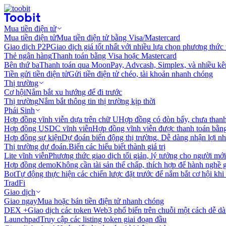
Mua tiền điện tử
Mua tiền điện tử
Mua tiền điện tử bằng Visa/Mastercard
Giao dịch P2P
Giao dịch giá tốt nhất với nhiều lựa chọn phương thức
Thẻ ngân hàng
Thanh toán bằng Visa hoặc Mastercard
Bên thứ ba
Thanh toán qua MoonPay, Advcash, Simplex, và nhiều kê
Tiền gửi tiền điện tử
Gửi tiền điện tử chéo, tài khoản nhanh chóng
Thị trường
Cơ hội
Nắm bắt xu hướng để đi trước
Thị trường
Nắm bắt thông tin thị trường kịp thời
Phái Sinh
Hợp đồng vĩnh viễn dựa trên chữ U
Hợp đồng có đòn bẩy, chưa than
Hợp đồng USDC vĩnh viễn
Hợp đồng vĩnh viễn được thanh toán b
Hợp đồng sự kiện
Dự đoán biến động thị trường. Dễ dàng nhận lợi n
Thị trường dự đoán.
Biến các hiểu biết thành giá trị
Lite vĩnh viễn
Phương thức giao dịch tối giản, lý tưởng cho người mới
Hợp đồng demo
Không cần tài sản thế chấp, thích hợp để hành nghề 
Bot
Tự động thực hiện các chiến lược đặt trước để nắm bắt cơ hội khi
TradFi
Giao dịch
Giao ngay
Mua hoặc bán tiền điện tử nhanh chóng
DEX +
Giao dịch các token Web3 phổ biến trên chuỗi một cách dễ d
Launchpad
Truy cập các listing token giai đoạn đầu