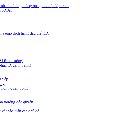
 nhanh chóng thông qua giao diện lập trình
 bởi AI
hà giao dịch hàng đầu thế giới
ể kiếm thưởng!
húc lợi cạnh tranh!
ghiệp
ảng
 thống quan trọng
ần thưởng độc quyền.
 và thảo luận các chủ đề