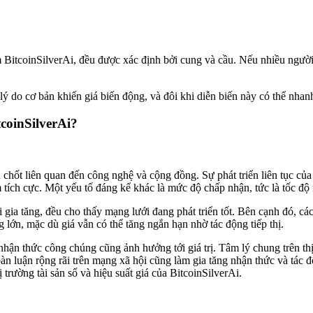
ồm BitcoinSilverAi, đều được xác định bởi cung và cầu. Nếu nhiều ngườ
ý do cơ bản khiến giá biến động, và đôi khi diễn biến này có thể nhanh 
coinSilverAi?
 chốt liên quan đến công nghệ và cộng đồng. Sự phát triển liên tục của
âm tích cực. Một yếu tố đáng kể khác là mức độ chấp nhận, tức là tốc đ
gia tăng, đều cho thấy mạng lưới đang phát triển tốt. Bên cạnh đó, các
g lớn, mặc dù giá vẫn có thể tăng ngắn hạn nhờ tác động tiếp thị.
hận thức công chúng cũng ảnh hưởng tới giá trị. Tâm lý chung trên thị tr
n luận rộng rãi trên mạng xã hội cũng làm gia tăng nhận thức và tác đ
trường tài sản số và hiệu suất giá của BitcoinSilverAi.