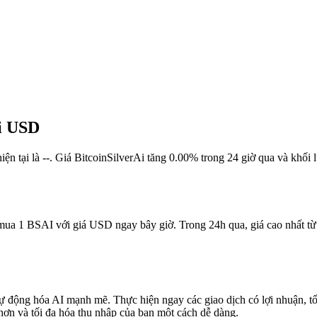
ại USD
 hiện tại là --. Giá BitcoinSilverAi tăng 0.00% trong 24 giờ qua và kh
ể mua 1 BSAI với giá USD ngay bây giờ. Trong 24h qua, giá cao nhất t
tự động hóa AI mạnh mẽ. Thực hiện ngay các giao dịch có lợi nhuận, tối
hơn và tối đa hóa thu nhập của bạn một cách dễ dàng.