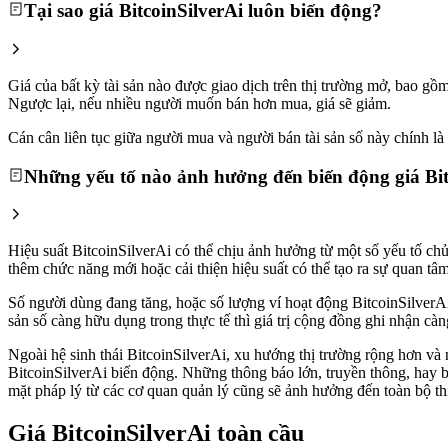
Tại sao giá BitcoinSilverAi luôn biến động?
Giá của bất kỳ tài sản nào được giao dịch trên thị trường mở, bao g
Ngược lại, nếu nhiều người muốn bán hơn mua, giá sẽ giảm.
Cán cân liên tục giữa người mua và người bán tài sản số này chính là l
Những yếu tố nào ảnh hưởng đến biến động giá Bit
Hiệu suất BitcoinSilverAi có thể chịu ảnh hưởng từ một số yếu tố chủ
thêm chức năng mới hoặc cải thiện hiệu suất có thể tạo ra sự quan t
Số người dùng đang tăng, hoặc số lượng ví hoạt động BitcoinSilverAi 
sản số càng hữu dụng trong thực tế thì giá trị cộng đồng ghi nhận càn
Ngoài hệ sinh thái BitcoinSilverAi, xu hướng thị trường rộng hơn và n
BitcoinSilverAi biến động. Những thông báo lớn, truyền thông, hay bà
mặt pháp lý từ các cơ quan quản lý cũng sẽ ảnh hưởng đến toàn bộ thị 
Giá BitcoinSilverAi toàn cầu