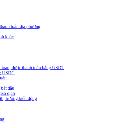
 thanh toán địa phương
nh khác
h toán, được thanh toán bằng USDT
ằng USDC
huận.
 bắt đầu
giao dịch
 thị trường biến động
àng