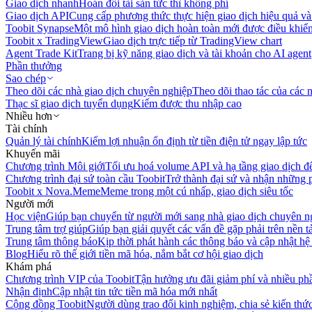
Giao dịch nhanh
Hoán đổi tài sản tức thì không phí
Giao dịch API
Cung cấp phương thức thực hiện giao dịch hiệu quả và
Toobit Synapse
Một mô hình giao dịch hoàn toàn mới được điều khiển
Toobit x TradingView
Giao dịch trực tiếp từ TradingView chart
Agent Trade Kit
Trang bị kỹ năng giao dịch và tài khoản cho AI agent
Phần thưởng
Sao chép
Theo dõi các nhà giao dịch chuyên nghiệp
Theo dõi thao tác của các n
Thạc sĩ giao dịch tuyển dụng
Kiếm được thu nhập cao
Nhiều hơn
Tài chính
Quản lý tài chính
Kiếm lợi nhuận ổn định từ tiền điện tử ngay lập tức
Khuyến mãi
Chương trình Môi giới
Tối ưu hoá volume API và hạ tầng giao dịch đ
Chương trình đại sứ toàn cầu Toobit
Trở thành đại sứ và nhận những p
Toobit x Nova.Meme
Meme trong một cú nhấp, giao dịch siêu tốc
Người mới
Học viện
Giúp bạn chuyển từ người mới sang nhà giao dịch chuyên n
Trung tâm trợ giúp
Giúp bạn giải quyết các vấn đề gặp phải trên nền t
Trung tâm thông báo
Kịp thời phát hành các thông báo và cập nhật hệ
Blog
Hiểu rõ thế giới tiền mã hóa, nắm bắt cơ hội giao dịch
Khám phá
Chương trình VIP của Toobit
Tận hưởng ưu đãi giảm phí và nhiều ph
Nhận định
Cập nhật tin tức tiền mã hóa mới nhất
Cộng đồng Toobit
Người dùng trao đổi kinh nghiệm, chia sẻ kiến thức