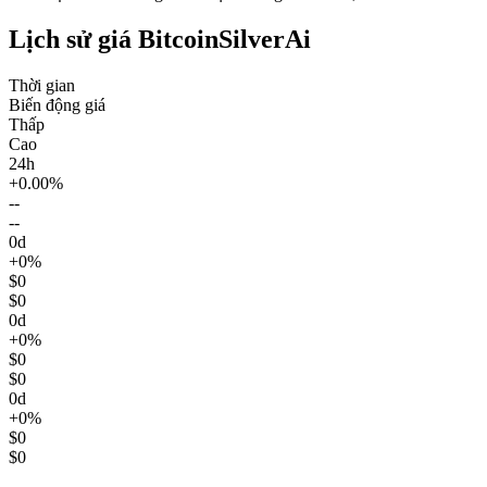
Lịch sử giá BitcoinSilverAi
Thời gian
Biến động giá
Thấp
Cao
24h
+0.00%
--
--
0d
+0%
$0
$0
0d
+0%
$0
$0
0d
+0%
$0
$0