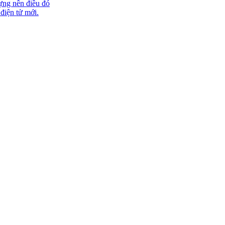
ựng nên điều đó
 điện tử mới.