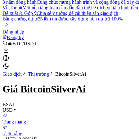
3 năm đồng hành
Cùng chúc mừng hành trình và cộng đồng đã xây d
Về Toobit
Một nền tảng toàn cầu dẫn đầu thế hệ dịch vụ tài chính tiền
Đề xuất & Góp ý
Chia sẻ ý tưởng để cải thiện sàn giao dịch
Bằng chứng dự trữ
Niềm tin được xây dựng trên dự trữ 100%
Đăng nhập
Đăng ký
🔥BTC/USDT
Giao dịch
Thị trường
BitcoinSilverAi
Giá BitcoinSilverAi
BSAI
USD
Trang mạng
sách trắng