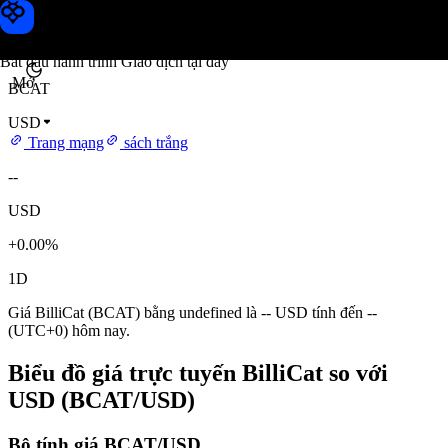
Giá BilliCat
Toobit
Bắt đầu hành trình Giao dịch tại đây
Mở
BCAT
USD
Trang mạng
sách trắng
--
USD
+0.00%
1D
Giá BilliCat (BCAT) bằng undefined là -- USD tính đến --
(UTC+0) hôm nay.
Biểu đồ giá trực tuyến BilliCat so với
USD (BCAT/USD)
Bộ tính giá BCAT/USD