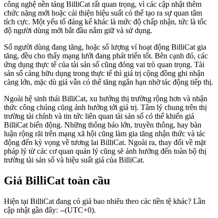
công nghệ nền tảng BilliCat rất quan trọng, vì các cập nhật thêm
chức năng mới hoặc cải thiện hiệu suất có thể tạo ra sự quan tâm
tích cực. Một yếu tố đáng kể khác là mức độ chấp nhận, tức là tốc
độ người dùng mới bắt đầu nắm giữ và sử dụng.
Số người dùng đang tăng, hoặc số lượng ví hoạt động BilliCat gia
tăng, đều cho thấy mạng lưới đang phát triển tốt. Bên cạnh đó, các
ứng dụng thực tế của tài sản số cũng đóng vai trò quan trọng. Tài
sản số càng hữu dụng trong thực tế thì giá trị cộng đồng ghi nhận
càng lớn, mặc dù giá vẫn có thể tăng ngắn hạn nhờ tác động tiếp thị.
Ngoài hệ sinh thái BilliCat, xu hướng thị trường rộng hơn và nhận
thức công chúng cũng ảnh hưởng tới giá trị. Tâm lý chung trên thị
trường tài chính và tin tức liên quan tài sản số có thể khiến giá
BilliCat biến động. Những thông báo lớn, truyền thông, hay bàn
luận rộng rãi trên mạng xã hội cũng làm gia tăng nhận thức và tác
động đến kỳ vọng về tương lai BilliCat. Ngoài ra, thay đổi về mặt
pháp lý từ các cơ quan quản lý cũng sẽ ảnh hưởng đến toàn bộ thị
trường tài sản số và hiệu suất giá của BilliCat.
Giá BilliCat toàn cầu
Hiện tại BilliCat đang có giá bao nhiêu theo các tiền tệ khác? Lần
cập nhật gần đây: --(UTC+0).