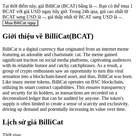
Tại thời điểm này, giá BilliCat (BCAT) bằng là --. Bạn có thể mua 1
BCAT với giá USD ngay bây giờ. Trong 24h qua, giá cao nhất từ
BCAT sang USD là --, giá thấp nhất từ BCAT sang USD là --.
Mua BilliCat ngay
Giới thiệu về BilliCat(BCAT)
BilliCat is a digital currency that originated from an internet meme
featuring an adorable and charismatic cat. The meme gained
significant traction on social media platforms, captivating audiences
with its relatable humor and catchy catchphrases. As a result, a
group of crypto enthusiasts saw an opportunity to turn this viral
sensation into a blockchain-based asset, and thus, BilliCat was born.
Like many meme tokens, BilliCat operates on BSC blockchain,
utilizing its smart contract capabilities. This ensures transparency
and security for its holders, as transactions are recorded on a
decentralized ledger that can be audited by anyone. The token's
supply is often limited to create a sense of scarcity and exclusivity,
driving up demand and potentially increasing its value over time.
Lịch sử giá BilliCat
Thời gian