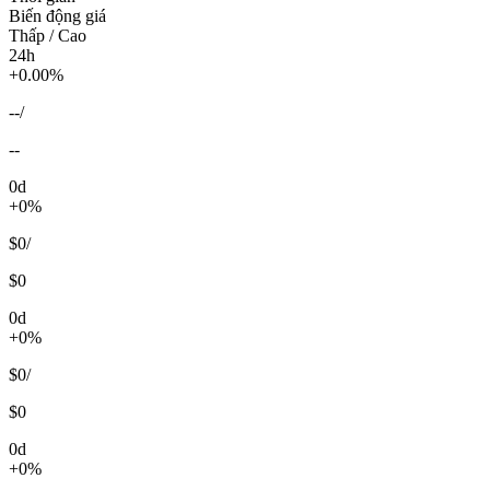
Biến động giá
Thấp / Cao
24h
+0.00%
--
/
--
0d
+0%
$0
/
$0
0d
+0%
$0
/
$0
0d
+0%