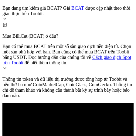
Bạn đang tìm kiếm giá BCAT? Giá
BCAT
được cập nhật theo thời
gian thực trên Toobit.
Mua BilliCat (BCAT) ở đâu?
Bạn có thể mua BCAT trên một số sàn giao dịch tiền điện tử. Chọn
một sàn phù hợp với bạn. Bạn cũng có thể mua BCAT trên Toobit
bằng USDT. Đọc hướng dẫn của chúng tôi về
Cách giao dịch Spot
trên Toobit
để biết thêm thông tin.
Thông tin token và dữ liệu thị trường được tổng hợp từ Toobit và
bên thứ ba như CoinMarketCap, CoinGlass, CoinGecko. Thông tin
chỉ để tham khảo và không cấu thành bất kỳ sự trình bày hoặc bảo
đảm nào.
© 2026 Toobit.com. All rights reserved.