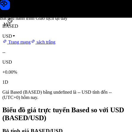
Giá Based
Toobit
Bắt đầu hành trình Giao dịch tại đây
Mở
BASED
USD
Trang mạng
sách trắng
--
USD
+0.00%
1D
Giá Based (BASED) bằng undefined là -- USD tính đến --
(UTC+0) hôm nay.
Biểu đồ giá trực tuyến Based so với USD
(BASED/USD)
Bộ tính giá BASED/USD