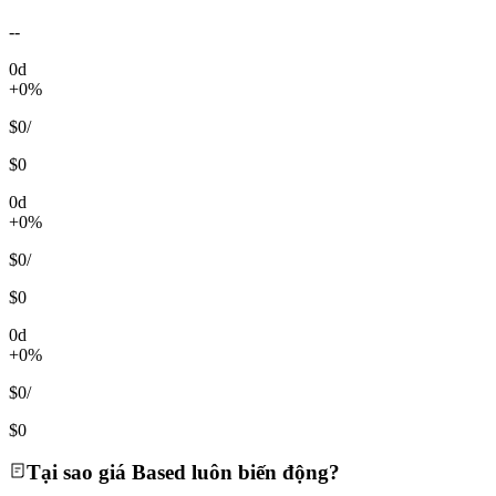
--
0d
+0%
$0
/
$0
0d
+0%
$0
/
$0
0d
+0%
$0
/
$0
Tại sao giá Based luôn biến động?