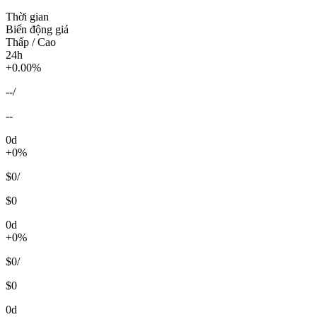
Thời gian
Biến động giá
Thấp / Cao
24h
+0.00%
--
/
--
0d
+0%
$0
/
$0
0d
+0%
$0
/
$0
0d