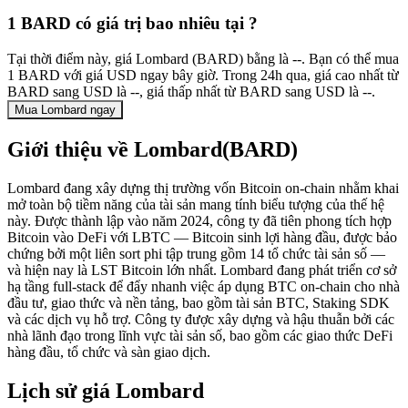
1 BARD có giá trị bao nhiêu tại ?
Tại thời điểm này, giá Lombard (BARD) bằng là --. Bạn có thể mua
1 BARD với giá USD ngay bây giờ. Trong 24h qua, giá cao nhất từ
BARD sang USD là --, giá thấp nhất từ BARD sang USD là --.
Mua Lombard ngay
Giới thiệu về Lombard(BARD)
Lombard đang xây dựng thị trường vốn Bitcoin on-chain nhằm khai
mở toàn bộ tiềm năng của tài sản mang tính biểu tượng của thế hệ
này. Được thành lập vào năm 2024, công ty đã tiên phong tích hợp
Bitcoin vào DeFi với LBTC — Bitcoin sinh lợi hàng đầu, được bảo
chứng bởi một liên sort phi tập trung gồm 14 tổ chức tài sản số —
và hiện nay là LST Bitcoin lớn nhất. Lombard đang phát triển cơ sở
hạ tầng full-stack để đẩy nhanh việc áp dụng BTC on-chain cho nhà
đầu tư, giao thức và nền tảng, bao gồm tài sản BTC, Staking SDK
và các dịch vụ hỗ trợ. Công ty được xây dựng và hậu thuẫn bởi các
nhà lãnh đạo trong lĩnh vực tài sản số, bao gồm các giao thức DeFi
hàng đầu, tổ chức và sàn giao dịch.
Lịch sử giá Lombard