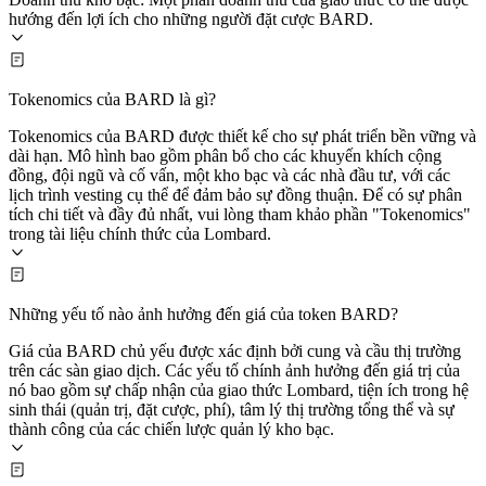
hướng đến lợi ích cho những người đặt cược BARD.
Tokenomics của BARD là gì?
Tokenomics của BARD được thiết kế cho sự phát triển bền vững và
dài hạn. Mô hình bao gồm phân bổ cho các khuyến khích cộng
đồng, đội ngũ và cố vấn, một kho bạc và các nhà đầu tư, với các
lịch trình vesting cụ thể để đảm bảo sự đồng thuận. Để có sự phân
tích chi tiết và đầy đủ nhất, vui lòng tham khảo phần "Tokenomics"
trong tài liệu chính thức của Lombard.
Những yếu tố nào ảnh hưởng đến giá của token BARD?
Giá của BARD chủ yếu được xác định bởi cung và cầu thị trường
trên các sàn giao dịch. Các yếu tố chính ảnh hưởng đến giá trị của
nó bao gồm sự chấp nhận của giao thức Lombard, tiện ích trong hệ
sinh thái (quản trị, đặt cược, phí), tâm lý thị trường tổng thể và sự
thành công của các chiến lược quản lý kho bạc.