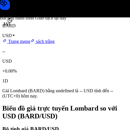
Giá Lombard
Toobit
Bắt đầu hành trình Giao dịch tại đây
Mở
BARD
USD
Trang mạng
sách trắng
--
USD
+0.00%
1D
Giá Lombard (BARD) bằng undefined là -- USD tính đến --
(UTC+0) hôm nay.
Biểu đồ giá trực tuyến Lombard so với
USD (BARD/USD)
Bộ tính giá BARD/USD