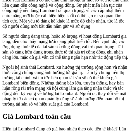
liên quan đến công nghệ và cộng đồng. Sự phát triển liên tục của
công nghệ nền tảng Lombard rất quan trọng, vì các cập nhật thêm
chức năng mới hoặc cải thiện hiệu suất có thể tạo ra sự quan tâm
tích cực. Một yếu tố đáng kể khác là mức độ chấp nhận, tức là tốc
độ người dùng mới bắt đầu nắm giữ và sử dụng.
Số người dùng đang tăng, hoặc số lượng ví hoạt động Lombard gia
tăng, đều cho thấy mạng lưới đang phát triển tốt. Bên cạnh đó, các
ứng dụng thực tế của tài sản số cũng đóng vai trò quan trọng. Tài
sản số càng hữu dụng trong thực tế thì giá trị cộng đồng ghi nhận
càng lớn, mặc dù giá vẫn có thể tăng ngắn hạn nhờ tác động tiếp thị.
Ngoài hệ sinh thái Lombard, xu hướng thị trường rộng hơn và nhận
thức công chúng cũng ảnh hưởng tới giá trị. Tâm lý chung trên thị
trường tài chính và tin tức liên quan tài sản số có thể khiến giá
Lombard biến động. Những thông báo lớn, truyền thông, hay bàn
luận rộng rãi trên mạng xã hội cũng làm gia tăng nhận thức và tác
động đến kỳ vọng về tương lai Lombard. Ngoài ra, thay đổi về mặt
pháp lý từ các cơ quan quản lý cũng sẽ ảnh hưởng đến toàn bộ thị
trường tài sản số và hiệu suất giá của Lombard.
Giá Lombard toàn cầu
Hiện tại Lombard đang có giá bao nhiêu theo các tiền tệ khác? Lần