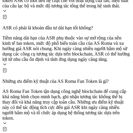
token ASR có mối liên hệ chặt chẽ với hoạt động của fan, hiệu suất
của câu lạc bộ và mức độ tương tác tổng thể trong hệ sinh thái.
ASR có phải là khoản đầu tư dài hạn tốt không?
Tiềm năng dài hạn của ASR phụ thuộc vào sự mở rộng của nền
kinh tế fan token, mức độ phổ biến toàn cầu của AS Roma và xu
hướng giá ASR nói chung. Khi ngày càng nhiều người hâm mộ sử
dụng các công cụ tương tác dựa trên blockchain, ASR có thể hưởng
lợi từ nhu cầu ổn định và tính ứng dụng ngày càng tăng.
Những ưu điểm kỹ thuật của AS Roma Fan Token là gì?
AS Roma Fan Token tận dụng công nghệ blockchain để cung cấp
khả năng bình chọn minh bạch, ghi nhận tương tác không thể bị
thay đổi và khả năng truy cập toàn cầu. Những ưu điểm kỹ thuật
này có thể tác động tích cực đến giá ASR khi ngày càng nhiều
người hâm mộ và tổ chức áp dụng hệ thống tương tác dựa trên
token.