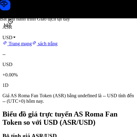
Giá AS Roma Fan Token
Toobit
Bắt đầu hành trình Giao dịch tại đây
Mở
ASR
USD
Trang mạng
sách trắng
--
USD
+0.00%
1D
Giá AS Roma Fan Token (ASR) bằng undefined là -- USD tính đến
-- (UTC+0) hôm nay.
Biểu đồ giá trực tuyến AS Roma Fan
Token so với USD (ASR/USD)
Bộ tính giá ASR/USD