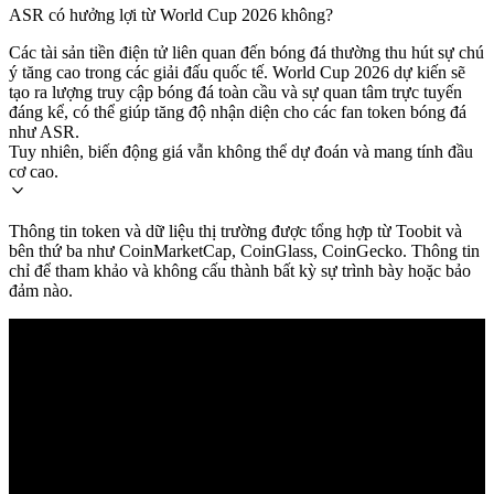
ASR có hưởng lợi từ World Cup 2026 không?
Các tài sản tiền điện tử liên quan đến bóng đá thường thu hút sự chú
ý tăng cao trong các giải đấu quốc tế. World Cup 2026 dự kiến sẽ
tạo ra lượng truy cập bóng đá toàn cầu và sự quan tâm trực tuyến
đáng kể, có thể giúp tăng độ nhận diện cho các fan token bóng đá
như ASR.
Tuy nhiên, biến động giá vẫn không thể dự đoán và mang tính đầu
cơ cao.
Thông tin token và dữ liệu thị trường được tổng hợp từ Toobit và
bên thứ ba như CoinMarketCap, CoinGlass, CoinGecko. Thông tin
chỉ để tham khảo và không cấu thành bất kỳ sự trình bày hoặc bảo
đảm nào.
© 2026 Toobit.com. All rights reserved.
Cảnh báo