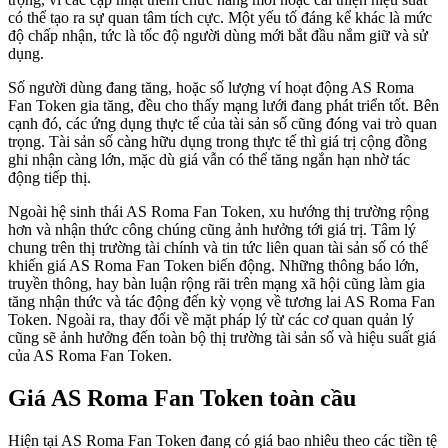
có thể tạo ra sự quan tâm tích cực. Một yếu tố đáng kể khác là mức
độ chấp nhận, tức là tốc độ người dùng mới bắt đầu nắm giữ và sử
dụng.
Số người dùng đang tăng, hoặc số lượng ví hoạt động AS Roma
Fan Token gia tăng, đều cho thấy mạng lưới đang phát triển tốt. Bên
cạnh đó, các ứng dụng thực tế của tài sản số cũng đóng vai trò quan
trọng. Tài sản số càng hữu dụng trong thực tế thì giá trị cộng đồng
ghi nhận càng lớn, mặc dù giá vẫn có thể tăng ngắn hạn nhờ tác
động tiếp thị.
Ngoài hệ sinh thái AS Roma Fan Token, xu hướng thị trường rộng
hơn và nhận thức công chúng cũng ảnh hưởng tới giá trị. Tâm lý
chung trên thị trường tài chính và tin tức liên quan tài sản số có thể
khiến giá AS Roma Fan Token biến động. Những thông báo lớn,
truyền thông, hay bàn luận rộng rãi trên mạng xã hội cũng làm gia
tăng nhận thức và tác động đến kỳ vọng về tương lai AS Roma Fan
Token. Ngoài ra, thay đổi về mặt pháp lý từ các cơ quan quản lý
cũng sẽ ảnh hưởng đến toàn bộ thị trường tài sản số và hiệu suất giá
của AS Roma Fan Token.
Giá AS Roma Fan Token toàn cầu
Hiện tại AS Roma Fan Token đang có giá bao nhiêu theo các tiền tệ