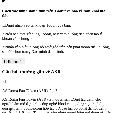
Cách xác minh danh tính trên Toobit và bảo vệ bạn khỏi lừa
đảo
1.
Đăng nhập vào tài khoản Toobit của bạn.
2.
Nếu bạn mới sử dụng Toobit, hãy xem hướng dẫn cách tạo tài
khoản của chúng tôi.
3.
Nhấn vào biểu tượng hồ sơ ở góc trên bên phải thanh điều hướng,
sau đó chọn trang Xác minh danh tính.
Nhiều hơn
Câu hỏi thường gặp về ASR
AS Roma Fan Token (ASR) là gì?
AS Roma Fan Token (ASR) là một tài sản tương tác dành cho
người hâm mộ dựa trên công nghệ blockchain, được tạo ra thông
qua nền tảng Socios.com hợp tác với câu lạc bộ bóng đá nổi tiếng
của Ý – AS Roma. Token này cho phép người hâm mộ tham gia các