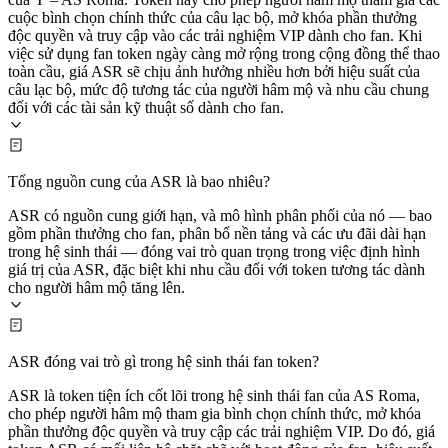
cuộc bình chọn chính thức của câu lạc bộ, mở khóa phần thưởng
độc quyền và truy cập vào các trải nghiệm VIP dành cho fan. Khi
việc sử dụng fan token ngày càng mở rộng trong cộng đồng thể thao
toàn cầu, giá ASR sẽ chịu ảnh hưởng nhiều hơn bởi hiệu suất của
câu lạc bộ, mức độ tương tác của người hâm mộ và nhu cầu chung
đối với các tài sản kỹ thuật số dành cho fan.
Tổng nguồn cung của ASR là bao nhiêu?
ASR có nguồn cung giới hạn, và mô hình phân phối của nó — bao
gồm phần thưởng cho fan, phân bổ nền tảng và các ưu đãi dài hạn
trong hệ sinh thái — đóng vai trò quan trọng trong việc định hình
giá trị của ASR, đặc biệt khi nhu cầu đối với token tương tác dành
cho người hâm mộ tăng lên.
ASR đóng vai trò gì trong hệ sinh thái fan token?
ASR là token tiện ích cốt lõi trong hệ sinh thái fan của AS Roma,
cho phép người hâm mộ tham gia bình chọn chính thức, mở khóa
phần thưởng độc quyền và truy cập các trải nghiệm VIP. Do đó, giá