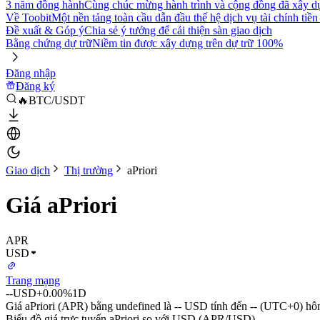
3 năm đồng hành
Cùng chúc mừng hành trình và cộng đồng đã xây d
Về Toobit
Một nền tảng toàn cầu dẫn đầu thế hệ dịch vụ tài chính tiền
Đề xuất & Góp ý
Chia sẻ ý tưởng để cải thiện sàn giao dịch
Bằng chứng dự trữ
Niềm tin được xây dựng trên dự trữ 100%
Đăng nhập
Đăng ký
🔥BTC/USDT
Giao dịch
Thị trường
aPriori
Giá aPriori
APR
USD
Trang mạng
--
USD
+0.00%
1D
Giá aPriori (APR) bằng undefined là -- USD tính đến -- (UTC+0) hô
Biểu đồ giá trực tuyến aPriori so với USD (APR/USD)