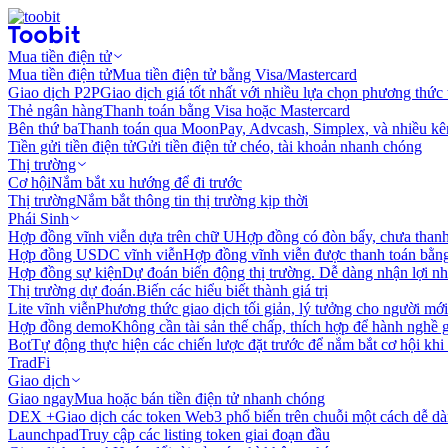
Mua tiền điện tử
Mua tiền điện tử
Mua tiền điện tử bằng Visa/Mastercard
Giao dịch P2P
Giao dịch giá tốt nhất với nhiều lựa chọn phương thức
Thẻ ngân hàng
Thanh toán bằng Visa hoặc Mastercard
Bên thứ ba
Thanh toán qua MoonPay, Advcash, Simplex, và nhiều kê
Tiền gửi tiền điện tử
Gửi tiền điện tử chéo, tài khoản nhanh chóng
Thị trường
Cơ hội
Nắm bắt xu hướng để đi trước
Thị trường
Nắm bắt thông tin thị trường kịp thời
Phái Sinh
Hợp đồng vĩnh viễn dựa trên chữ U
Hợp đồng có đòn bẩy, chưa than
Hợp đồng USDC vĩnh viễn
Hợp đồng vĩnh viễn được thanh toán b
Hợp đồng sự kiện
Dự đoán biến động thị trường. Dễ dàng nhận lợi n
Thị trường dự đoán.
Biến các hiểu biết thành giá trị
Lite vĩnh viễn
Phương thức giao dịch tối giản, lý tưởng cho người mới
Hợp đồng demo
Không cần tài sản thế chấp, thích hợp để hành nghề 
Bot
Tự động thực hiện các chiến lược đặt trước để nắm bắt cơ hội khi
TradFi
Giao dịch
Giao ngay
Mua hoặc bán tiền điện tử nhanh chóng
DEX +
Giao dịch các token Web3 phổ biến trên chuỗi một cách dễ d
Launchpad
Truy cập các listing token giai đoạn đầu