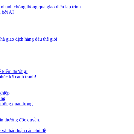
 nhanh chóng thông qua giao diện lập trình
 bởi AI
hà giao dịch hàng đầu thế giới
ể kiếm thưởng!
húc lợi cạnh tranh!
ghiệp
ảng
 thống quan trọng
ần thưởng độc quyền.
 và thảo luận các chủ đề