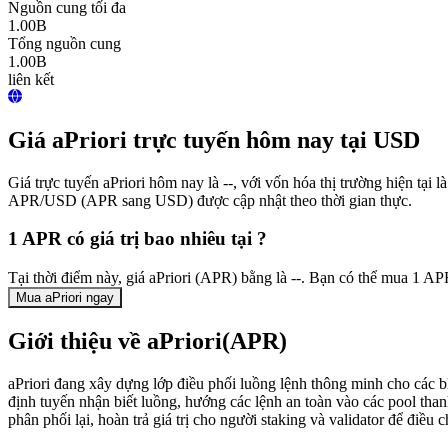
Nguồn cung tối đa
1.00B
Tổng nguồn cung
1.00B
liên kết
Giá aPriori trực tuyến hôm nay tại USD
Giá trực tuyến aPriori hôm nay là --, với vốn hóa thị trường hiện tạ
APR/USD (APR sang USD) được cập nhật theo thời gian thực.
1 APR có giá trị bao nhiêu tại ?
Tại thời điểm này, giá aPriori (APR) bằng là --. Bạn có thể mua 1 A
Mua aPriori ngay
Giới thiệu về aPriori(APR)
aPriori đang xây dựng lớp điều phối luồng lệnh thông minh cho các b
định tuyến nhận biết luồng, hướng các lệnh an toàn vào các pool tha
phân phối lại, hoàn trả giá trị cho người staking và validator để điều c