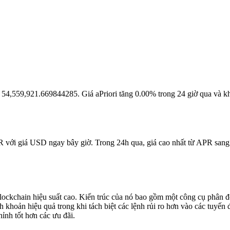
i là 54,559,921.669844285. Giá aPriori tăng 0.00% trong 24 giờ qua và 
PR với giá USD ngay bây giờ. Trong 24h qua, giá cao nhất từ APR sang
lockchain hiệu suất cao. Kiến trúc của nó bao gồm một công cụ phân đo
nh khoản hiệu quả trong khi tách biệt các lệnh rủi ro hơn vào các tuy
hỉnh tốt hơn các ưu đãi.