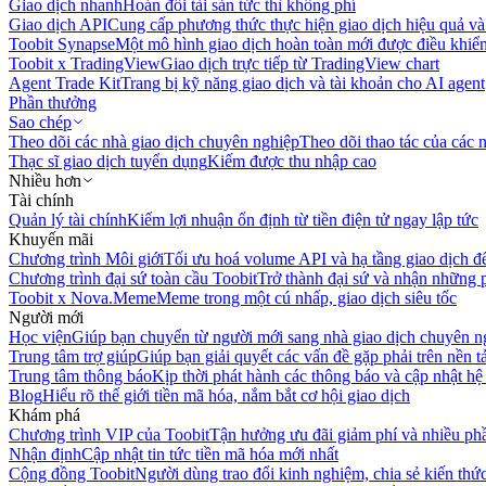
Giao dịch nhanh
Hoán đổi tài sản tức thì không phí
Giao dịch API
Cung cấp phương thức thực hiện giao dịch hiệu quả và
Toobit Synapse
Một mô hình giao dịch hoàn toàn mới được điều khiển
Toobit x TradingView
Giao dịch trực tiếp từ TradingView chart
Agent Trade Kit
Trang bị kỹ năng giao dịch và tài khoản cho AI agent
Phần thưởng
Sao chép
Theo dõi các nhà giao dịch chuyên nghiệp
Theo dõi thao tác của các n
Thạc sĩ giao dịch tuyển dụng
Kiếm được thu nhập cao
Nhiều hơn
Tài chính
Quản lý tài chính
Kiếm lợi nhuận ổn định từ tiền điện tử ngay lập tức
Khuyến mãi
Chương trình Môi giới
Tối ưu hoá volume API và hạ tầng giao dịch đ
Chương trình đại sứ toàn cầu Toobit
Trở thành đại sứ và nhận những p
Toobit x Nova.Meme
Meme trong một cú nhấp, giao dịch siêu tốc
Người mới
Học viện
Giúp bạn chuyển từ người mới sang nhà giao dịch chuyên n
Trung tâm trợ giúp
Giúp bạn giải quyết các vấn đề gặp phải trên nền t
Trung tâm thông báo
Kịp thời phát hành các thông báo và cập nhật hệ
Blog
Hiểu rõ thế giới tiền mã hóa, nắm bắt cơ hội giao dịch
Khám phá
Chương trình VIP của Toobit
Tận hưởng ưu đãi giảm phí và nhiều ph
Nhận định
Cập nhật tin tức tiền mã hóa mới nhất
Cộng đồng Toobit
Người dùng trao đổi kinh nghiệm, chia sẻ kiến thức