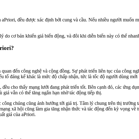
m aPriori, đều được xác định bởi cung và cầu. Nếu nhiều người muốn mu
ý do cơ bản khiến giá biến động, và đôi khi diễn biến này có thể nhanh 
riori?
ên quan đến công nghệ và cộng đồng. Sự phát triển liên tục của công ngh
 yếu tố đáng kể khác là mức độ chấp nhận, tức là tốc độ người dùng mới
 đều cho thấy mạng lưới đang phát triển tốt. Bên cạnh đó, các ứng dụng
ù giá vẫn có thể tăng ngắn hạn nhờ tác động tiếp thị.
công chúng cũng ảnh hưởng tới giá trị. Tâm lý chung trên thị trường tài 
mạng xã hội cũng làm gia tăng nhận thức và tác động đến kỳ vọng về tươ
ất giá của aPriori.