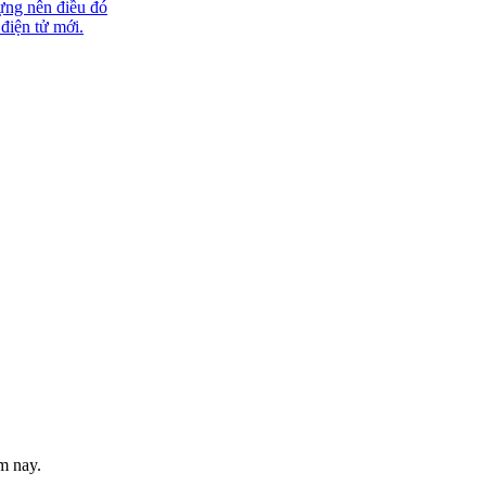
ựng nên điều đó
 điện tử mới.
m nay.