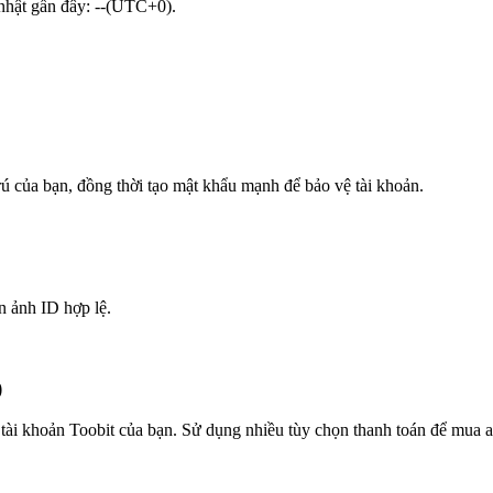
p nhật gần đây: --(UTC+0).
trú của bạn, đồng thời tạo mật khẩu mạnh để bảo vệ tài khoản.
n ảnh ID hợp lệ.
)
tài khoản Toobit của bạn. Sử dụng nhiều tùy chọn thanh toán để mua aP