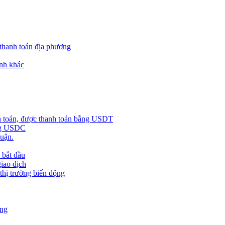
 thanh toán địa phương
nh khác
h toán, được thanh toán bằng USDT
ằng USDC
huận.
 bắt đầu
giao dịch
 thị trường biến động
àng