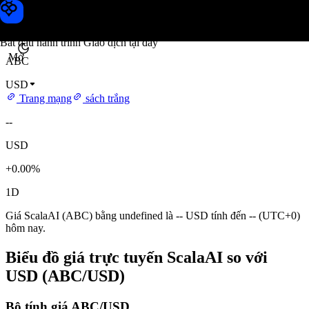
Giá ScalaAI
Toobit
Bắt đầu hành trình Giao dịch tại đây
Mở
ABC
USD
Trang mạng
sách trắng
--
USD
+0.00%
1D
Giá ScalaAI (ABC) bằng undefined là -- USD tính đến -- (UTC+0)
hôm nay.
Biểu đồ giá trực tuyến ScalaAI so với
USD (ABC/USD)
Bộ tính giá ABC/USD