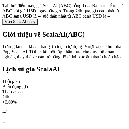
Tại thời điểm này, giá ScalaAI (ABC) bằng là --. Bạn có thể mua 1
ABC với giá USD ngay bây giờ. Trong 24h qua, giá cao nhất từ
ABC sang USD là --, giá thấp nhất từ ABC sang USD là --.
Mua ScalaAI ngay
Giới thiệu về ScalaAI(ABC)
Tương lai của khách hàng, trí tuệ là tự động. Vượt xa các bot phản
ứng. Scala AI đã thiết kế một lớp nhận thức cho quy mô doanh
nghiệp, thay thế sự cản trở bằng độ chính xác âm thanh hoàn hảo.
Lịch sử giá ScalaAI
Thời gian
Biến động giá
Thấp / Cao
24h
+0.00%
--
/
--