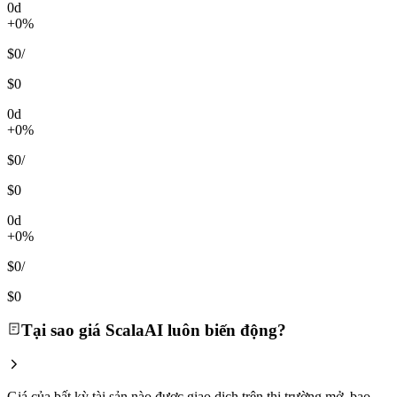
0d
+0%
$0
/
$0
0d
+0%
$0
/
$0
0d
+0%
$0
/
$0
Tại sao giá ScalaAI luôn biến động?
Giá của bất kỳ tài sản nào được giao dịch trên thị trường mở, bao