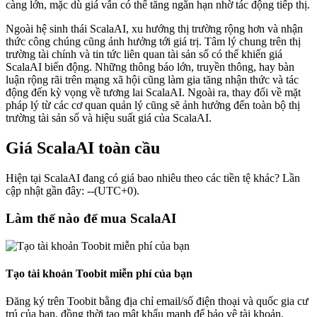
càng lớn, mặc dù giá vẫn có thể tăng ngắn hạn nhờ tác động tiếp thị.
Ngoài hệ sinh thái ScalaAI, xu hướng thị trường rộng hơn và nhận
thức công chúng cũng ảnh hưởng tới giá trị. Tâm lý chung trên thị
trường tài chính và tin tức liên quan tài sản số có thể khiến giá
ScalaAI biến động. Những thông báo lớn, truyền thông, hay bàn
luận rộng rãi trên mạng xã hội cũng làm gia tăng nhận thức và tác
động đến kỳ vọng về tương lai ScalaAI. Ngoài ra, thay đổi về mặt
pháp lý từ các cơ quan quản lý cũng sẽ ảnh hưởng đến toàn bộ thị
trường tài sản số và hiệu suất giá của ScalaAI.
Giá ScalaAI toàn cầu
Hiện tại ScalaAI đang có giá bao nhiêu theo các tiền tệ khác? Lần
cập nhật gần đây: --(UTC+0).
Làm thế nào để mua ScalaAI
Tạo tài khoản Toobit miễn phí của bạn
Đăng ký trên Toobit bằng địa chỉ email/số điện thoại và quốc gia cư
trú của bạn, đồng thời tạo mật khẩu mạnh để bảo vệ tài khoản.