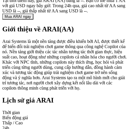
Tại thời điểm này, giá ARAI (AA) bằng là --. Bạn có thể mua 1 AA
với giá USD ngay bây giờ. Trong 24h qua, giá cao nhất từ AA sang
USD là --, giá thấp nhất từ AA sang USD là --.
Mua ARAI ngay
Giới thiệu về ARAI(AA)
Arai Systems là một nền tảng được điều khiển bởi AI, được thiết kế
để biến đổi trải nghiệm chơi game thông qua công nghệ Copilot của
nó. Nền tảng giới thiệu các tác nhân tương tác thời gian thực, hiệu
suất cao, hoạt động như những copilots cá nhân hóa cho người chơi.
Khác với NPC tĩnh, những copilots này thích ứng, học hỏi và phát
triển cùng từng người dùng, cung cấp hướng dẫn, đồng hành cảm
xúc và tương tác động giúp trải nghiệm chơi game trở nên sống
động và ý nghĩa hơn. Arai Systems tạo ra một mô hình mới cho giải
trí tương tác, nơi người chơi xây dựng kết nối lâu dài với các
copilots thông minh cùng phát triển với họ.
Lịch sử giá ARAI
Thời gian
Biến động giá
Thấp / Cao
24h