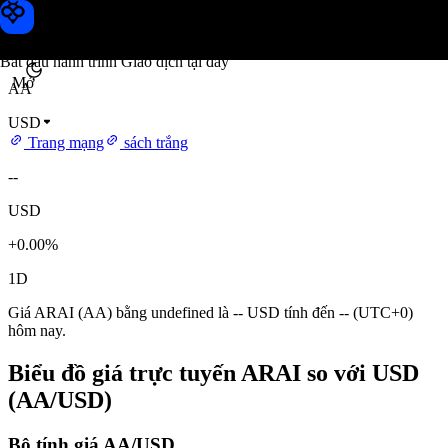
Giá ARAI
Toobit
Bắt đầu hành trình Giao dịch tại đây
Mở
AA
USD
Trang mạng
sách trắng
--
USD
+0.00%
1D
Giá ARAI (AA) bằng undefined là -- USD tính đến -- (UTC+0)
hôm nay.
Biểu đồ giá trực tuyến ARAI so với USD
(AA/USD)
Bộ tính giá AA/USD