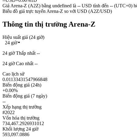
--
USD
+0.00%
1D
Giá Arena-Z (A2Z) bằng undefined là -- USD tính đến -- (UTC+0) h
Biểu đồ giá trực tuyến Arena-Z so với USD (A2Z/USD)
Thông tin thị trường Arena-Z
Hiệu suất giá (24 giờ)
24 giờ
24 giờ Thấp nhất --
24 giờ Cao nhất --
Cao lịch sử
0.01133431547966848
Biến động giá (24h)
+0.00%
Biến động giá (7 ngày)
--
Xếp hạng thị trường
#2022
Vốn hóa thị trường
734,467.2926931012
Khối lượng 24 giờ
593,097.0886