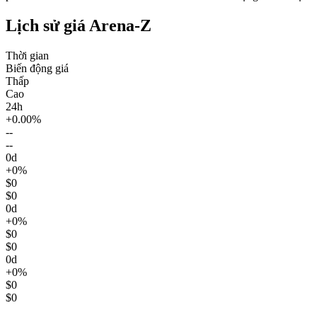
Lịch sử giá Arena-Z
Thời gian
Biến động giá
Thấp
Cao
24h
+0.00%
--
--
0d
+0%
$0
$0
0d
+0%
$0
$0
0d
+0%
$0
$0