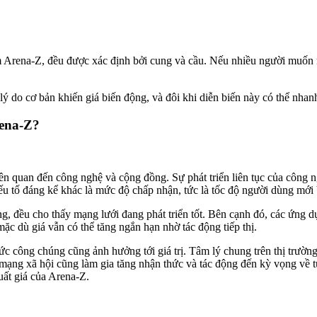
ồm Arena-Z, đều được xác định bởi cung và cầu. Nếu nhiều người muốn 
ý do cơ bản khiến giá biến động, và đôi khi diễn biến này có thể nhanh 
rena-Z?
iên quan đến công nghệ và cộng đồng. Sự phát triển liên tục của công 
 yếu tố đáng kể khác là mức độ chấp nhận, tức là tốc độ người dùng mới
, đều cho thấy mạng lưới đang phát triển tốt. Bên cạnh đó, các ứng dụn
mặc dù giá vẫn có thể tăng ngắn hạn nhờ tác động tiếp thị.
 công chúng cũng ảnh hưởng tới giá trị. Tâm lý chung trên thị trường t
 mạng xã hội cũng làm gia tăng nhận thức và tác động đến kỳ vọng về t
uất giá của Arena-Z.