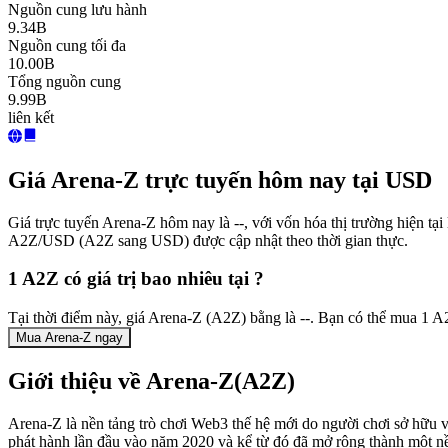
Nguồn cung lưu hành
9.34B
Nguồn cung tối đa
10.00B
Tổng nguồn cung
9.99B
liên kết
Giá Arena-Z trực tuyến hôm nay tại USD
Giá trực tuyến Arena-Z hôm nay là --, với vốn hóa thị trường hiện t
A2Z/USD (A2Z sang USD) được cập nhật theo thời gian thực.
1 A2Z có giá trị bao nhiêu tại ?
Tại thời điểm này, giá Arena-Z (A2Z) bằng là --. Bạn có thể mua 1 A
Mua Arena-Z ngay
Giới thiệu về Arena-Z(A2Z)
Arena-Z là nền tảng trò chơi Web3 thế hệ mới do người chơi sở hữu v
phát hành lần đầu vào năm 2020 và kể từ đó đã mở rộng thành một nề