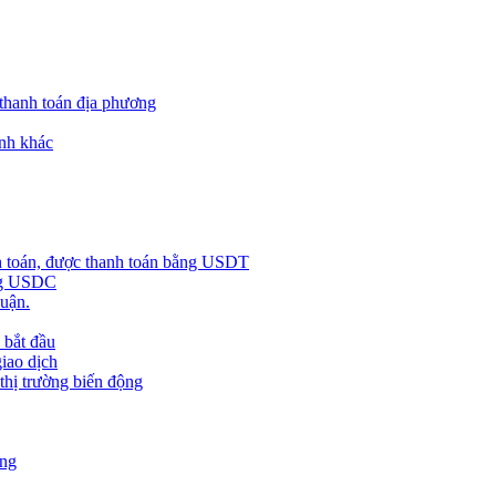
 thanh toán địa phương
nh khác
h toán, được thanh toán bằng USDT
ằng USDC
huận.
 bắt đầu
giao dịch
 thị trường biến động
àng