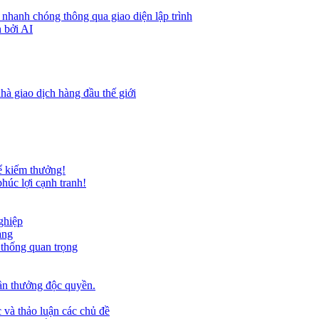
 nhanh chóng thông qua giao diện lập trình
 bởi AI
hà giao dịch hàng đầu thế giới
ể kiếm thưởng!
húc lợi cạnh tranh!
ghiệp
ảng
 thống quan trọng
ần thưởng độc quyền.
 và thảo luận các chủ đề