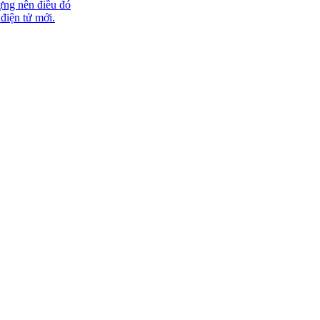
ựng nên điều đó
 điện tử mới.