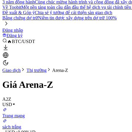
3 năm đồng hành
Cùng chúc mừng hành trình và cộng đồng đã xây d
Về Toobit
Một nền tảng toàn cầu dẫn đầu thế hệ dịch vụ tài chính tiền
Đề xuất & Góp ý
Chia sẻ ý tưởng để cải thiện sàn giao dịch
Bằng chứng dự trữ
Niềm tin được xây dựng trên dự trữ 100%
Đăng nhập
Đăng ký
🔥BTC/USDT
Giao dịch
Thị trường
Arena-Z
Giá Arena-Z
A2Z
USD
Trang mạng
sách trắng