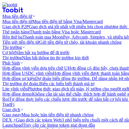
Mua tiền điện tử
Mua tiền điện tử
Mua tiền điện tử bằng Visa/Mastercard
Giao dịch P2P
Giao dịch giá tốt nhất với nhiều lựa chọn phương thức
Thẻ ngân hàng
Thanh toán bằng Visa hoặc Mastercard
Bên thứ ba
Thanh toán qua MoonPay, Advcash, Simplex, và nhiều kê
Tiền gửi tiền điện tử
Gửi tiền điện tử chéo, tài khoản nhanh chóng
Thị trường
Cơ hội
Nắm bắt xu hướng để đi trước
Thị trường
Nắm bắt thông tin thị trường kịp thời
Phái Sinh
Hợp đồng vĩnh viễn dựa trên chữ U
Hợp đồng có đòn bẩy, chưa than
Hợp đồng USDC vĩnh viễn
Hợp đồng vĩnh viễn được thanh toán b
Hợp đồng sự kiện
Dự đoán biến động thị trường. Dễ dàng nhận lợi n
Thị trường dự đoán.
Biến các hiểu biết thành giá trị
Lite vĩnh viễn
Phương thức giao dịch tối giản, lý tưởng cho người mới
Hợp đồng demo
Không cần tài sản thế chấp, thích hợp để hành nghề 
Bot
Tự động thực hiện các chiến lược đặt trước để nắm bắt cơ hội khi
TradFi
Giao dịch
Giao ngay
Mua hoặc bán tiền điện tử nhanh chóng
DEX +
Giao dịch các token Web3 phổ biến trên chuỗi một cách dễ d
Launchpad
Truy cập các listing token giai đoạn đầu