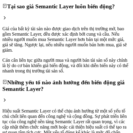
Tại sao giá Semantic Layer luôn biến động?
Giá của bất kỳ tài sản nào được giao dịch trên thị trường mở, bao
gồm Semantic Layer, đều được xác định bởi cung và cầu. Nếu
nhiều người muốn mua Semantic Layer hơn bán tại một mức giá,
giá sẽ tăng. Ngược lại, nếu nhiều người muốn bán hơn mua, giá sẽ
giảm.
Cán cân liên tục giữa người mua và người bán tài sản số này chính
là lý do cơ bản khiến giá biến động, và đôi khi diễn biến này có thể
nhanh trong thị trường tài sản số.
Những yếu tố nào ảnh hưởng đến biến động giá
Semantic Layer?
Hiệu suất Semantic Layer có thể chịu ảnh hưởng từ một số yếu tố
chủ chốt liên quan đến công nghệ và cộng đồng. Sự phát triển liên
tục của công nghệ nền tảng Semantic Layer rất quan trọng, vì các
cập nhật thêm chức năng mới hoặc cải thiện hiệu suất có thể tạo ra
sự quan tâm tích cực. Một yếu tố đáng kể khác là mức độ chấp