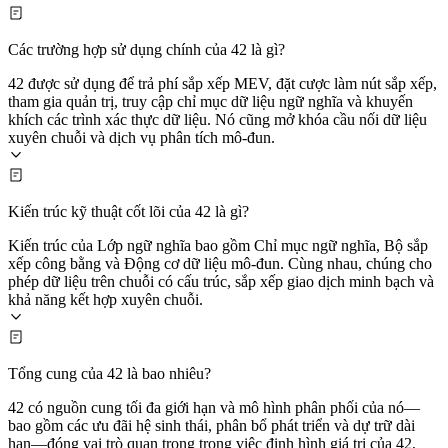
Các trường hợp sử dụng chính của 42 là gì?
42 được sử dụng để trả phí sắp xếp MEV, đặt cược làm nút sắp xếp,
tham gia quản trị, truy cập chỉ mục dữ liệu ngữ nghĩa và khuyến
khích các trình xác thực dữ liệu. Nó cũng mở khóa cầu nối dữ liệu
xuyên chuỗi và dịch vụ phân tích mô-đun.
Kiến trúc kỹ thuật cốt lõi của 42 là gì?
Kiến trúc của Lớp ngữ nghĩa bao gồm Chỉ mục ngữ nghĩa, Bộ sắp
xếp công bằng và Động cơ dữ liệu mô-đun. Cùng nhau, chúng cho
phép dữ liệu trên chuỗi có cấu trúc, sắp xếp giao dịch minh bạch và
khả năng kết hợp xuyên chuỗi.
Tổng cung của 42 là bao nhiêu?
42 có nguồn cung tối đa giới hạn và mô hình phân phối của nó—
bao gồm các ưu đãi hệ sinh thái, phân bổ phát triển và dự trữ dài
hạn—đóng vai trò quan trọng trong việc định hình giá trị của 42,