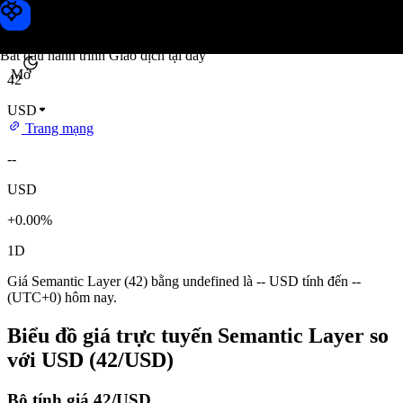
Giá Semantic Layer
Toobit
Bắt đầu hành trình Giao dịch tại đây
Mở
42
USD
Trang mạng
--
USD
+0.00%
1D
Giá Semantic Layer (42) bằng undefined là -- USD tính đến --
(UTC+0) hôm nay.
Biểu đồ giá trực tuyến Semantic Layer so
với USD (42/USD)
Bộ tính giá 42/USD