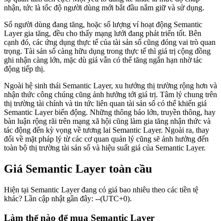
nhận, tức là tốc độ người dùng mới bắt đầu nắm giữ và sử dụng.
Số người dùng đang tăng, hoặc số lượng ví hoạt động Semantic
Layer gia tăng, đều cho thấy mạng lưới đang phát triển tốt. Bên
cạnh đó, các ứng dụng thực tế của tài sản số cũng đóng vai trò quan
trọng. Tài sản số càng hữu dụng trong thực tế thì giá trị cộng đồng
ghi nhận càng lớn, mặc dù giá vẫn có thể tăng ngắn hạn nhờ tác
động tiếp thị.
Ngoài hệ sinh thái Semantic Layer, xu hướng thị trường rộng hơn và
nhận thức công chúng cũng ảnh hưởng tới giá trị. Tâm lý chung trên
thị trường tài chính và tin tức liên quan tài sản số có thể khiến giá
Semantic Layer biến động. Những thông báo lớn, truyền thông, hay
bàn luận rộng rãi trên mạng xã hội cũng làm gia tăng nhận thức và
tác động đến kỳ vọng về tương lai Semantic Layer. Ngoài ra, thay
đổi về mặt pháp lý từ các cơ quan quản lý cũng sẽ ảnh hưởng đến
toàn bộ thị trường tài sản số và hiệu suất giá của Semantic Layer.
Giá Semantic Layer toàn cầu
Hiện tại Semantic Layer đang có giá bao nhiêu theo các tiền tệ
khác? Lần cập nhật gần đây: --(UTC+0).
Làm thế nào để mua Semantic Layer