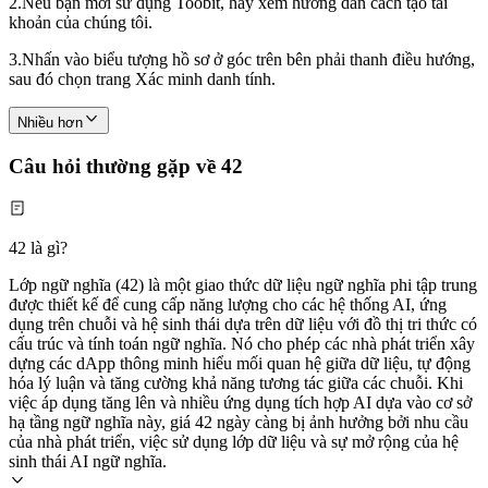
2.
Nếu bạn mới sử dụng Toobit, hãy xem hướng dẫn cách tạo tài
khoản của chúng tôi.
3.
Nhấn vào biểu tượng hồ sơ ở góc trên bên phải thanh điều hướng,
sau đó chọn trang Xác minh danh tính.
Nhiều hơn
Câu hỏi thường gặp về 42
42 là gì?
Lớp ngữ nghĩa (42) là một giao thức dữ liệu ngữ nghĩa phi tập trung
được thiết kế để cung cấp năng lượng cho các hệ thống AI, ứng
dụng trên chuỗi và hệ sinh thái dựa trên dữ liệu với đồ thị tri thức có
cấu trúc và tính toán ngữ nghĩa. Nó cho phép các nhà phát triển xây
dựng các dApp thông minh hiểu mối quan hệ giữa dữ liệu, tự động
hóa lý luận và tăng cường khả năng tương tác giữa các chuỗi. Khi
việc áp dụng tăng lên và nhiều ứng dụng tích hợp AI dựa vào cơ sở
hạ tầng ngữ nghĩa này, giá 42 ngày càng bị ảnh hưởng bởi nhu cầu
của nhà phát triển, việc sử dụng lớp dữ liệu và sự mở rộng của hệ
sinh thái AI ngữ nghĩa.