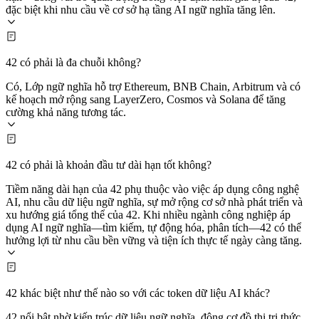
đặc biệt khi nhu cầu về cơ sở hạ tầng AI ngữ nghĩa tăng lên.
42 có phải là đa chuỗi không?
Có, Lớp ngữ nghĩa hỗ trợ Ethereum, BNB Chain, Arbitrum và có
kế hoạch mở rộng sang LayerZero, Cosmos và Solana để tăng
cường khả năng tương tác.
42 có phải là khoản đầu tư dài hạn tốt không?
Tiềm năng dài hạn của 42 phụ thuộc vào việc áp dụng công nghệ
AI, nhu cầu dữ liệu ngữ nghĩa, sự mở rộng cơ sở nhà phát triển và
xu hướng giá tổng thể của 42. Khi nhiều ngành công nghiệp áp
dụng AI ngữ nghĩa—tìm kiếm, tự động hóa, phân tích—42 có thể
hưởng lợi từ nhu cầu bền vững và tiện ích thực tế ngày càng tăng.
42 khác biệt như thế nào so với các token dữ liệu AI khác?
42 nổi bật nhờ kiến trúc dữ liệu ngữ nghĩa, động cơ đồ thị tri thức,