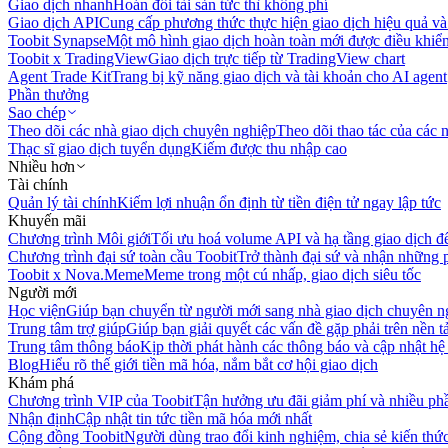
Giao dịch nhanh
Hoán đổi tài sản tức thì không phí
Giao dịch API
Cung cấp phương thức thực hiện giao dịch hiệu quả và
Toobit Synapse
Một mô hình giao dịch hoàn toàn mới được điều khiển
Toobit x TradingView
Giao dịch trực tiếp từ TradingView chart
Agent Trade Kit
Trang bị kỹ năng giao dịch và tài khoản cho AI agent
Phần thưởng
Sao chép
Theo dõi các nhà giao dịch chuyên nghiệp
Theo dõi thao tác của các n
Thạc sĩ giao dịch tuyển dụng
Kiếm được thu nhập cao
Nhiều hơn
Tài chính
Quản lý tài chính
Kiếm lợi nhuận ổn định từ tiền điện tử ngay lập tức
Khuyến mãi
Chương trình Môi giới
Tối ưu hoá volume API và hạ tầng giao dịch đ
Chương trình đại sứ toàn cầu Toobit
Trở thành đại sứ và nhận những p
Toobit x Nova.Meme
Meme trong một cú nhấp, giao dịch siêu tốc
Người mới
Học viện
Giúp bạn chuyển từ người mới sang nhà giao dịch chuyên n
Trung tâm trợ giúp
Giúp bạn giải quyết các vấn đề gặp phải trên nền t
Trung tâm thông báo
Kịp thời phát hành các thông báo và cập nhật hệ
Blog
Hiểu rõ thế giới tiền mã hóa, nắm bắt cơ hội giao dịch
Khám phá
Chương trình VIP của Toobit
Tận hưởng ưu đãi giảm phí và nhiều ph
Nhận định
Cập nhật tin tức tiền mã hóa mới nhất
Cộng đồng Toobit
Người dùng trao đổi kinh nghiệm, chia sẻ kiến thức