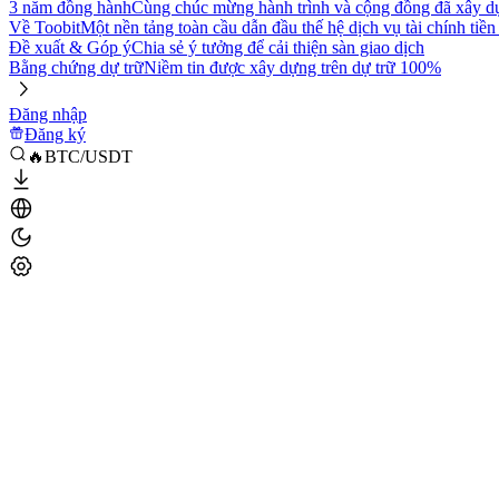
3 năm đồng hành
Cùng chúc mừng hành trình và cộng đồng đã xây d
Về Toobit
Một nền tảng toàn cầu dẫn đầu thế hệ dịch vụ tài chính tiền
Đề xuất & Góp ý
Chia sẻ ý tưởng để cải thiện sàn giao dịch
Bằng chứng dự trữ
Niềm tin được xây dựng trên dự trữ 100%
Đăng nhập
Đăng ký
🔥BTC/USDT