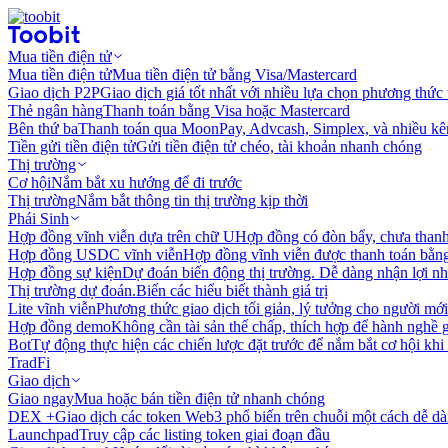
Mua tiền điện tử
Mua tiền điện tử
Mua tiền điện tử bằng Visa/Mastercard
Giao dịch P2P
Giao dịch giá tốt nhất với nhiều lựa chọn phương thức
Thẻ ngân hàng
Thanh toán bằng Visa hoặc Mastercard
Bên thứ ba
Thanh toán qua MoonPay, Advcash, Simplex, và nhiều kê
Tiền gửi tiền điện tử
Gửi tiền điện tử chéo, tài khoản nhanh chóng
Thị trường
Cơ hội
Nắm bắt xu hướng để đi trước
Thị trường
Nắm bắt thông tin thị trường kịp thời
Phái Sinh
Hợp đồng vĩnh viễn dựa trên chữ U
Hợp đồng có đòn bẩy, chưa than
Hợp đồng USDC vĩnh viễn
Hợp đồng vĩnh viễn được thanh toán b
Hợp đồng sự kiện
Dự đoán biến động thị trường. Dễ dàng nhận lợi n
Thị trường dự đoán.
Biến các hiểu biết thành giá trị
Lite vĩnh viễn
Phương thức giao dịch tối giản, lý tưởng cho người mới
Hợp đồng demo
Không cần tài sản thế chấp, thích hợp để hành nghề 
Bot
Tự động thực hiện các chiến lược đặt trước để nắm bắt cơ hội khi
TradFi
Giao dịch
Giao ngay
Mua hoặc bán tiền điện tử nhanh chóng
DEX +
Giao dịch các token Web3 phổ biến trên chuỗi một cách dễ d
Launchpad
Truy cập các listing token giai đoạn đầu