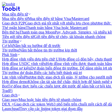
Mua tiền điện tử
Mua tiền điện tử
Mua tiền điện tử bằng Visa/Mastercard
Giao dịch P2P
Giao dịch giá tốt nhất với nhiều lựa chọn phương thức
Thẻ ngân hàng
Thanh toán bằng Visa hoặc Mastercard
Bên thứ ba
Thanh toán qua MoonPay, Advcash, Simplex, và nhiều kê
Tiền gửi tiền điện tử
Gửi tiền điện tử chéo, tài khoản nhanh chóng
Thị trường
Cơ hội
Nắm bắt xu hướng để đi trước
Thị trường
Nắm bắt thông tin thị trường kịp thời
Phái Sinh
Hợp đồng vĩnh viễn dựa trên chữ U
Hợp đồng có đòn bẩy, chưa than
Hợp đồng USDC vĩnh viễn
Hợp đồng vĩnh viễn được thanh toán b
Hợp đồng sự kiện
Dự đoán biến động thị trường. Dễ dàng nhận lợi n
Thị trường dự đoán.
Biến các hiểu biết thành giá trị
Lite vĩnh viễn
Phương thức giao dịch tối giản, lý tưởng cho người mới
Hợp đồng demo
Không cần tài sản thế chấp, thích hợp để hành nghề 
Bot
Tự động thực hiện các chiến lược đặt trước để nắm bắt cơ hội khi
TradFi
Giao dịch
Giao ngay
Mua hoặc bán tiền điện tử nhanh chóng
DEX +
Giao dịch các token Web3 phổ biến trên chuỗi một cách dễ d
Launchpad
Truy cập các listing token giai đoạn đầu