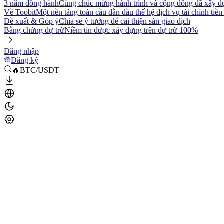
3 năm đồng hành
Cùng chúc mừng hành trình và cộng đồng đã xây d
Về Toobit
Một nền tảng toàn cầu dẫn đầu thế hệ dịch vụ tài chính tiền
Đề xuất & Góp ý
Chia sẻ ý tưởng để cải thiện sàn giao dịch
Bằng chứng dự trữ
Niềm tin được xây dựng trên dự trữ 100%
Đăng nhập
Đăng ký
🔥BTC/USDT