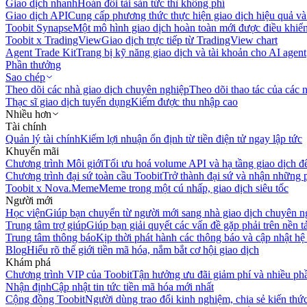
Giao dịch nhanh
Hoán đổi tài sản tức thì không phí
Giao dịch API
Cung cấp phương thức thực hiện giao dịch hiệu quả và
Toobit Synapse
Một mô hình giao dịch hoàn toàn mới được điều khiển
Toobit x TradingView
Giao dịch trực tiếp từ TradingView chart
Agent Trade Kit
Trang bị kỹ năng giao dịch và tài khoản cho AI agent
Phần thưởng
Sao chép
Theo dõi các nhà giao dịch chuyên nghiệp
Theo dõi thao tác của các n
Thạc sĩ giao dịch tuyển dụng
Kiếm được thu nhập cao
Nhiều hơn
Tài chính
Quản lý tài chính
Kiếm lợi nhuận ổn định từ tiền điện tử ngay lập tức
Khuyến mãi
Chương trình Môi giới
Tối ưu hoá volume API và hạ tầng giao dịch đ
Chương trình đại sứ toàn cầu Toobit
Trở thành đại sứ và nhận những p
Toobit x Nova.Meme
Meme trong một cú nhấp, giao dịch siêu tốc
Người mới
Học viện
Giúp bạn chuyển từ người mới sang nhà giao dịch chuyên n
Trung tâm trợ giúp
Giúp bạn giải quyết các vấn đề gặp phải trên nền t
Trung tâm thông báo
Kịp thời phát hành các thông báo và cập nhật hệ
Blog
Hiểu rõ thế giới tiền mã hóa, nắm bắt cơ hội giao dịch
Khám phá
Chương trình VIP của Toobit
Tận hưởng ưu đãi giảm phí và nhiều ph
Nhận định
Cập nhật tin tức tiền mã hóa mới nhất
Cộng đồng Toobit
Người dùng trao đổi kinh nghiệm, chia sẻ kiến thức