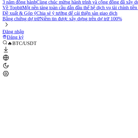
3 năm đồng hành
Cùng chúc mừng hành trình và cộng đồng đã xây d
Về Toobit
Một nền tảng toàn cầu dẫn đầu thế hệ dịch vụ tài chính tiền
Đề xuất & Góp ý
Chia sẻ ý tưởng để cải thiện sàn giao dịch
Bằng chứng dự trữ
Niềm tin được xây dựng trên dự trữ 100%
Đăng nhập
Đăng ký
🔥BTC/USDT