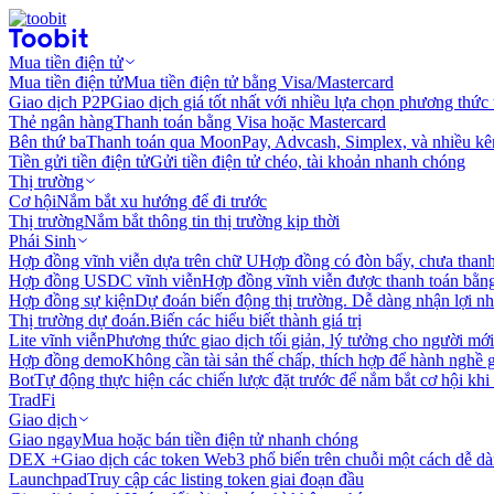
Mua tiền điện tử
Mua tiền điện tử
Mua tiền điện tử bằng Visa/Mastercard
Giao dịch P2P
Giao dịch giá tốt nhất với nhiều lựa chọn phương thức
Thẻ ngân hàng
Thanh toán bằng Visa hoặc Mastercard
Bên thứ ba
Thanh toán qua MoonPay, Advcash, Simplex, và nhiều kê
Tiền gửi tiền điện tử
Gửi tiền điện tử chéo, tài khoản nhanh chóng
Thị trường
Cơ hội
Nắm bắt xu hướng để đi trước
Thị trường
Nắm bắt thông tin thị trường kịp thời
Phái Sinh
Hợp đồng vĩnh viễn dựa trên chữ U
Hợp đồng có đòn bẩy, chưa than
Hợp đồng USDC vĩnh viễn
Hợp đồng vĩnh viễn được thanh toán b
Hợp đồng sự kiện
Dự đoán biến động thị trường. Dễ dàng nhận lợi n
Thị trường dự đoán.
Biến các hiểu biết thành giá trị
Lite vĩnh viễn
Phương thức giao dịch tối giản, lý tưởng cho người mới
Hợp đồng demo
Không cần tài sản thế chấp, thích hợp để hành nghề 
Bot
Tự động thực hiện các chiến lược đặt trước để nắm bắt cơ hội khi
TradFi
Giao dịch
Giao ngay
Mua hoặc bán tiền điện tử nhanh chóng
DEX +
Giao dịch các token Web3 phổ biến trên chuỗi một cách dễ d
Launchpad
Truy cập các listing token giai đoạn đầu