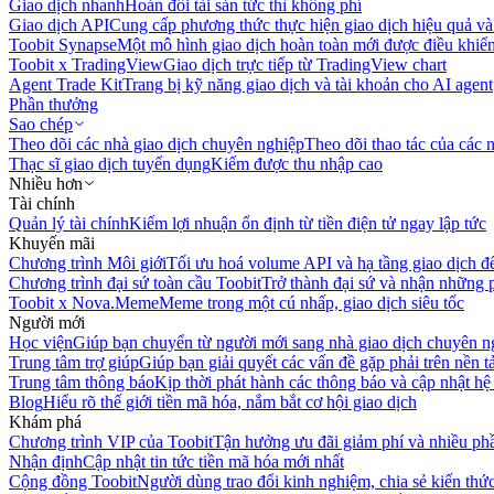
Giao dịch nhanh
Hoán đổi tài sản tức thì không phí
Giao dịch API
Cung cấp phương thức thực hiện giao dịch hiệu quả và
Toobit Synapse
Một mô hình giao dịch hoàn toàn mới được điều khiển
Toobit x TradingView
Giao dịch trực tiếp từ TradingView chart
Agent Trade Kit
Trang bị kỹ năng giao dịch và tài khoản cho AI agent
Phần thưởng
Sao chép
Theo dõi các nhà giao dịch chuyên nghiệp
Theo dõi thao tác của các n
Thạc sĩ giao dịch tuyển dụng
Kiếm được thu nhập cao
Nhiều hơn
Tài chính
Quản lý tài chính
Kiếm lợi nhuận ổn định từ tiền điện tử ngay lập tức
Khuyến mãi
Chương trình Môi giới
Tối ưu hoá volume API và hạ tầng giao dịch đ
Chương trình đại sứ toàn cầu Toobit
Trở thành đại sứ và nhận những p
Toobit x Nova.Meme
Meme trong một cú nhấp, giao dịch siêu tốc
Người mới
Học viện
Giúp bạn chuyển từ người mới sang nhà giao dịch chuyên n
Trung tâm trợ giúp
Giúp bạn giải quyết các vấn đề gặp phải trên nền t
Trung tâm thông báo
Kịp thời phát hành các thông báo và cập nhật hệ
Blog
Hiểu rõ thế giới tiền mã hóa, nắm bắt cơ hội giao dịch
Khám phá
Chương trình VIP của Toobit
Tận hưởng ưu đãi giảm phí và nhiều ph
Nhận định
Cập nhật tin tức tiền mã hóa mới nhất
Cộng đồng Toobit
Người dùng trao đổi kinh nghiệm, chia sẻ kiến thức