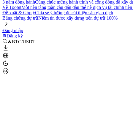
3 năm đồng hành
Cùng chúc mừng hành trình và cộng đồng đã xây d
Về Toobit
Một nền tảng toàn cầu dẫn đầu thế hệ dịch vụ tài chính tiền
Đề xuất & Góp ý
Chia sẻ ý tưởng để cải thiện sàn giao dịch
Bằng chứng dự trữ
Niềm tin được xây dựng trên dự trữ 100%
Đăng nhập
Đăng ký
🔥BTC/USDT