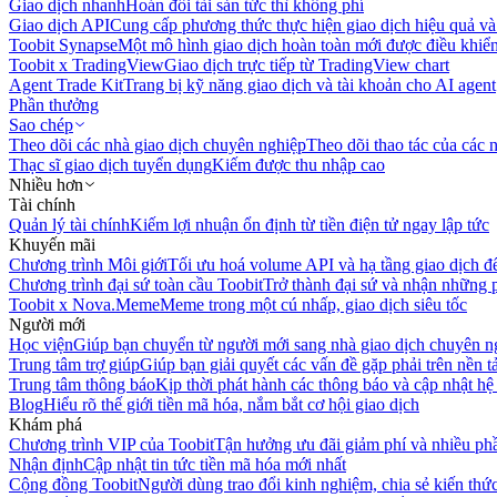
Giao dịch nhanh
Hoán đổi tài sản tức thì không phí
Giao dịch API
Cung cấp phương thức thực hiện giao dịch hiệu quả và
Toobit Synapse
Một mô hình giao dịch hoàn toàn mới được điều khiển
Toobit x TradingView
Giao dịch trực tiếp từ TradingView chart
Agent Trade Kit
Trang bị kỹ năng giao dịch và tài khoản cho AI agent
Phần thưởng
Sao chép
Theo dõi các nhà giao dịch chuyên nghiệp
Theo dõi thao tác của các n
Thạc sĩ giao dịch tuyển dụng
Kiếm được thu nhập cao
Nhiều hơn
Tài chính
Quản lý tài chính
Kiếm lợi nhuận ổn định từ tiền điện tử ngay lập tức
Khuyến mãi
Chương trình Môi giới
Tối ưu hoá volume API và hạ tầng giao dịch đ
Chương trình đại sứ toàn cầu Toobit
Trở thành đại sứ và nhận những p
Toobit x Nova.Meme
Meme trong một cú nhấp, giao dịch siêu tốc
Người mới
Học viện
Giúp bạn chuyển từ người mới sang nhà giao dịch chuyên n
Trung tâm trợ giúp
Giúp bạn giải quyết các vấn đề gặp phải trên nền t
Trung tâm thông báo
Kịp thời phát hành các thông báo và cập nhật hệ
Blog
Hiểu rõ thế giới tiền mã hóa, nắm bắt cơ hội giao dịch
Khám phá
Chương trình VIP của Toobit
Tận hưởng ưu đãi giảm phí và nhiều ph
Nhận định
Cập nhật tin tức tiền mã hóa mới nhất
Cộng đồng Toobit
Người dùng trao đổi kinh nghiệm, chia sẻ kiến thức