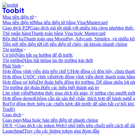
Mua tiền điện tử
Mua tiền điện tử
Mua tiền điện tử bằng Visa/Mastercard
Giao dịch P2P
Giao dịch giá tốt nhất với nhiều lựa chọn phương thức
Thẻ ngân hàng
Thanh toán bằng Visa hoặc Mastercard
Bên thứ ba
Thanh toán qua MoonPay, Advcash, Simplex, và nhiều kê
Tiền gửi tiền điện tử
Gửi tiền điện tử chéo, tài khoản nhanh chóng
Thị trường
Cơ hội
Nắm bắt xu hướng để đi trước
Thị trường
Nắm bắt thông tin thị trường kịp thời
Phái Sinh
Hợp đồng vĩnh viễn dựa trên chữ U
Hợp đồng có đòn bẩy, chưa than
Hợp đồng USDC vĩnh viễn
Hợp đồng vĩnh viễn được thanh toán b
Hợp đồng sự kiện
Dự đoán biến động thị trường. Dễ dàng nhận lợi n
Thị trường dự đoán.
Biến các hiểu biết thành giá trị
Lite vĩnh viễn
Phương thức giao dịch tối giản, lý tưởng cho người mới
Hợp đồng demo
Không cần tài sản thế chấp, thích hợp để hành nghề 
Bot
Tự động thực hiện các chiến lược đặt trước để nắm bắt cơ hội khi
TradFi
Giao dịch
Giao ngay
Mua hoặc bán tiền điện tử nhanh chóng
DEX +
Giao dịch các token Web3 phổ biến trên chuỗi một cách dễ d
Launchpad
Truy cập các listing token giai đoạn đầu