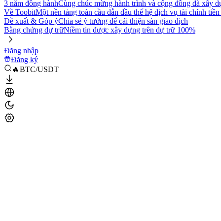
3 năm đồng hành
Cùng chúc mừng hành trình và cộng đồng đã xây d
Về Toobit
Một nền tảng toàn cầu dẫn đầu thế hệ dịch vụ tài chính tiền
Đề xuất & Góp ý
Chia sẻ ý tưởng để cải thiện sàn giao dịch
Bằng chứng dự trữ
Niềm tin được xây dựng trên dự trữ 100%
Đăng nhập
Đăng ký
🔥BTC/USDT