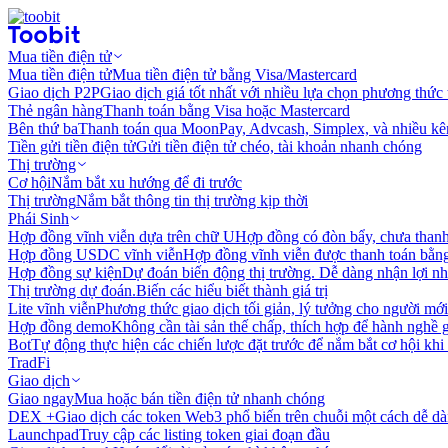
Mua tiền điện tử
Mua tiền điện tử
Mua tiền điện tử bằng Visa/Mastercard
Giao dịch P2P
Giao dịch giá tốt nhất với nhiều lựa chọn phương thức
Thẻ ngân hàng
Thanh toán bằng Visa hoặc Mastercard
Bên thứ ba
Thanh toán qua MoonPay, Advcash, Simplex, và nhiều kê
Tiền gửi tiền điện tử
Gửi tiền điện tử chéo, tài khoản nhanh chóng
Thị trường
Cơ hội
Nắm bắt xu hướng để đi trước
Thị trường
Nắm bắt thông tin thị trường kịp thời
Phái Sinh
Hợp đồng vĩnh viễn dựa trên chữ U
Hợp đồng có đòn bẩy, chưa than
Hợp đồng USDC vĩnh viễn
Hợp đồng vĩnh viễn được thanh toán b
Hợp đồng sự kiện
Dự đoán biến động thị trường. Dễ dàng nhận lợi n
Thị trường dự đoán.
Biến các hiểu biết thành giá trị
Lite vĩnh viễn
Phương thức giao dịch tối giản, lý tưởng cho người mới
Hợp đồng demo
Không cần tài sản thế chấp, thích hợp để hành nghề 
Bot
Tự động thực hiện các chiến lược đặt trước để nắm bắt cơ hội khi
TradFi
Giao dịch
Giao ngay
Mua hoặc bán tiền điện tử nhanh chóng
DEX +
Giao dịch các token Web3 phổ biến trên chuỗi một cách dễ d
Launchpad
Truy cập các listing token giai đoạn đầu