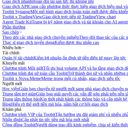
Giao dịch nhanh
Hoán đổi tài sản tức thì không phí
Giao dịch API
Cung cấp phương thức thực hiện giao dịch hiệu quả và
Toobit Synapse
Một mô hình giao dịch hoàn toàn mới được điều khiển
Toobit x TradingView
Giao dịch trực tiếp từ TradingView chart
Agent Trade Kit
Trang bị kỹ năng giao dịch và tài khoản cho AI agent
Phần thưởng
Sao chép
Theo dõi các nhà giao dịch chuyên nghiệp
Theo dõi thao tác của các n
Thạc sĩ giao dịch tuyển dụng
Kiếm được thu nhập cao
Nhiều hơn
Tài chính
Quản lý tài chính
Kiếm lợi nhuận ổn định từ tiền điện tử ngay lập tức
Khuyến mãi
Chương trình Môi giới
Tối ưu hoá volume API và hạ tầng giao dịch đ
Chương trình đại sứ toàn cầu Toobit
Trở thành đại sứ và nhận những p
Toobit x Nova.Meme
Meme trong một cú nhấp, giao dịch siêu tốc
Người mới
Học viện
Giúp bạn chuyển từ người mới sang nhà giao dịch chuyên n
Trung tâm trợ giúp
Giúp bạn giải quyết các vấn đề gặp phải trên nền t
Trung tâm thông báo
Kịp thời phát hành các thông báo và cập nhật hệ
Blog
Hiểu rõ thế giới tiền mã hóa, nắm bắt cơ hội giao dịch
Khám phá
Chương trình VIP của Toobit
Tận hưởng ưu đãi giảm phí và nhiều ph
Nhận định
Cập nhật tin tức tiền mã hóa mới nhất
Cộng đồng Toobit
Người dùng trao đổi kinh nghiệm, chia sẻ kiến thức