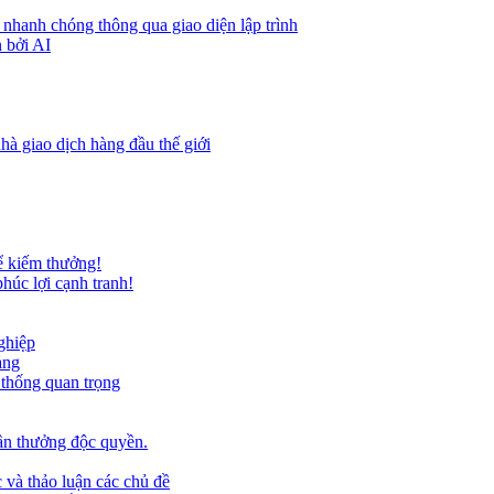
 nhanh chóng thông qua giao diện lập trình
 bởi AI
hà giao dịch hàng đầu thế giới
ể kiếm thưởng!
húc lợi cạnh tranh!
ghiệp
ảng
 thống quan trọng
ần thưởng độc quyền.
 và thảo luận các chủ đề