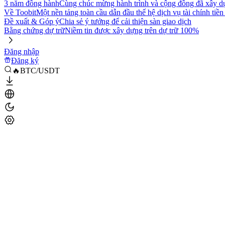
3 năm đồng hành
Cùng chúc mừng hành trình và cộng đồng đã xây d
Về Toobit
Một nền tảng toàn cầu dẫn đầu thế hệ dịch vụ tài chính tiền
Đề xuất & Góp ý
Chia sẻ ý tưởng để cải thiện sàn giao dịch
Bằng chứng dự trữ
Niềm tin được xây dựng trên dự trữ 100%
Đăng nhập
Đăng ký
🔥BTC/USDT