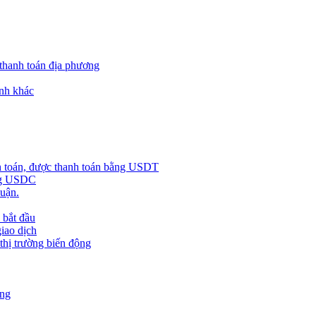
 thanh toán địa phương
nh khác
h toán, được thanh toán bằng USDT
ằng USDC
huận.
 bắt đầu
giao dịch
 thị trường biến động
àng