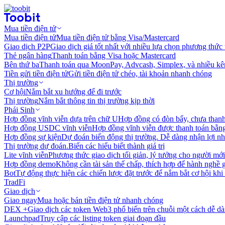
Mua tiền điện tử
Mua tiền điện tử
Mua tiền điện tử bằng Visa/Mastercard
Giao dịch P2P
Giao dịch giá tốt nhất với nhiều lựa chọn phương thức
Thẻ ngân hàng
Thanh toán bằng Visa hoặc Mastercard
Bên thứ ba
Thanh toán qua MoonPay, Advcash, Simplex, và nhiều kê
Tiền gửi tiền điện tử
Gửi tiền điện tử chéo, tài khoản nhanh chóng
Thị trường
Cơ hội
Nắm bắt xu hướng để đi trước
Thị trường
Nắm bắt thông tin thị trường kịp thời
Phái Sinh
Hợp đồng vĩnh viễn dựa trên chữ U
Hợp đồng có đòn bẩy, chưa than
Hợp đồng USDC vĩnh viễn
Hợp đồng vĩnh viễn được thanh toán b
Hợp đồng sự kiện
Dự đoán biến động thị trường. Dễ dàng nhận lợi n
Thị trường dự đoán.
Biến các hiểu biết thành giá trị
Lite vĩnh viễn
Phương thức giao dịch tối giản, lý tưởng cho người mới
Hợp đồng demo
Không cần tài sản thế chấp, thích hợp để hành nghề 
Bot
Tự động thực hiện các chiến lược đặt trước để nắm bắt cơ hội khi
TradFi
Giao dịch
Giao ngay
Mua hoặc bán tiền điện tử nhanh chóng
DEX +
Giao dịch các token Web3 phổ biến trên chuỗi một cách dễ d
Launchpad
Truy cập các listing token giai đoạn đầu