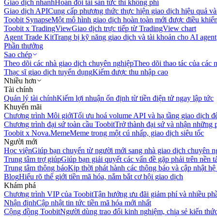
Giao dịch nhanh
Hoán đổi tài sản tức thì không phí
Giao dịch API
Cung cấp phương thức thực hiện giao dịch hiệu quả và
Toobit Synapse
Một mô hình giao dịch hoàn toàn mới được điều khiển
Toobit x TradingView
Giao dịch trực tiếp từ TradingView chart
Agent Trade Kit
Trang bị kỹ năng giao dịch và tài khoản cho AI agent
Phần thưởng
Sao chép
Theo dõi các nhà giao dịch chuyên nghiệp
Theo dõi thao tác của các n
Thạc sĩ giao dịch tuyển dụng
Kiếm được thu nhập cao
Nhiều hơn
Tài chính
Quản lý tài chính
Kiếm lợi nhuận ổn định từ tiền điện tử ngay lập tức
Khuyến mãi
Chương trình Môi giới
Tối ưu hoá volume API và hạ tầng giao dịch đ
Chương trình đại sứ toàn cầu Toobit
Trở thành đại sứ và nhận những p
Toobit x Nova.Meme
Meme trong một cú nhấp, giao dịch siêu tốc
Người mới
Học viện
Giúp bạn chuyển từ người mới sang nhà giao dịch chuyên n
Trung tâm trợ giúp
Giúp bạn giải quyết các vấn đề gặp phải trên nền t
Trung tâm thông báo
Kịp thời phát hành các thông báo và cập nhật hệ
Blog
Hiểu rõ thế giới tiền mã hóa, nắm bắt cơ hội giao dịch
Khám phá
Chương trình VIP của Toobit
Tận hưởng ưu đãi giảm phí và nhiều ph
Nhận định
Cập nhật tin tức tiền mã hóa mới nhất
Cộng đồng Toobit
Người dùng trao đổi kinh nghiệm, chia sẻ kiến thức