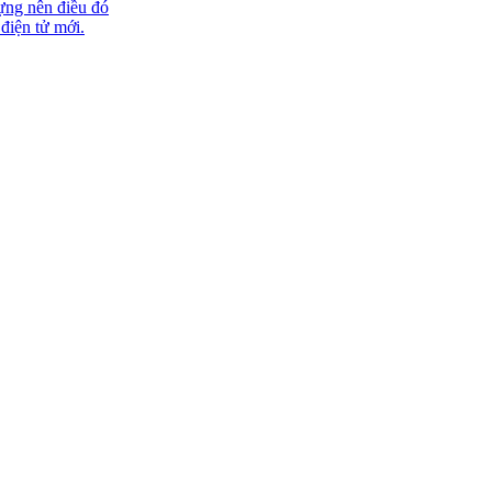
ựng nên điều đó
 điện tử mới.