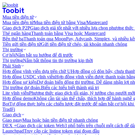
Mua tiền điện tử
Mua tiền điện tử
Mua tiền điện tử bằng Visa/Mastercard
Giao dịch P2P
Giao dịch giá tốt nhất với nhiều lựa chọn phương thức
Thẻ ngân hàng
Thanh toán bằng Visa hoặc Mastercard
Bên thứ ba
Thanh toán qua MoonPay, Advcash, Simplex, và nhiều kê
Tiền gửi tiền điện tử
Gửi tiền điện tử chéo, tài khoản nhanh chóng
Thị trường
Cơ hội
Nắm bắt xu hướng để đi trước
Thị trường
Nắm bắt thông tin thị trường kịp thời
Phái Sinh
Hợp đồng vĩnh viễn dựa trên chữ U
Hợp đồng có đòn bẩy, chưa than
Hợp đồng USDC vĩnh viễn
Hợp đồng vĩnh viễn được thanh toán b
Hợp đồng sự kiện
Dự đoán biến động thị trường. Dễ dàng nhận lợi n
Thị trường dự đoán.
Biến các hiểu biết thành giá trị
Lite vĩnh viễn
Phương thức giao dịch tối giản, lý tưởng cho người mới
Hợp đồng demo
Không cần tài sản thế chấp, thích hợp để hành nghề 
Bot
Tự động thực hiện các chiến lược đặt trước để nắm bắt cơ hội khi
TradFi
Giao dịch
Giao ngay
Mua hoặc bán tiền điện tử nhanh chóng
DEX +
Giao dịch các token Web3 phổ biến trên chuỗi một cách dễ d
Launchpad
Truy cập các listing token giai đoạn đầu