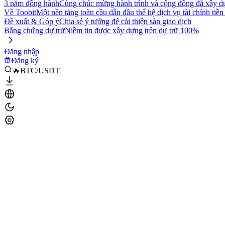
3 năm đồng hành
Cùng chúc mừng hành trình và cộng đồng đã xây d
Về Toobit
Một nền tảng toàn cầu dẫn đầu thế hệ dịch vụ tài chính tiền
Đề xuất & Góp ý
Chia sẻ ý tưởng để cải thiện sàn giao dịch
Bằng chứng dự trữ
Niềm tin được xây dựng trên dự trữ 100%
Đăng nhập
Đăng ký
🔥BTC/USDT