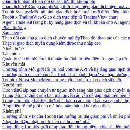
Giao dịch nhanh
Hoán đổi tài sản tức thì không phí
Giao dịch API
Cung cấp phương thức thực hiện giao dịch hiệu quả và
Toobit Synapse
Một mô hình giao dịch hoàn toàn mới được điều khiển
Toobit x TradingView
Giao dịch trực tiếp từ TradingView chart
Agent Trade Kit
Trang bị kỹ năng giao dịch và tài khoản cho AI agent
Phần thưởng
Sao chép
Theo dõi các nhà giao dịch chuyên nghiệp
Theo dõi thao tác của các n
Thạc sĩ giao dịch tuyển dụng
Kiếm được thu nhập cao
Nhiều hơn
Tài chính
Quản lý tài chính
Kiếm lợi nhuận ổn định từ tiền điện tử ngay lập tức
Khuyến mãi
Chương trình Môi giới
Tối ưu hoá volume API và hạ tầng giao dịch đ
Chương trình đại sứ toàn cầu Toobit
Trở thành đại sứ và nhận những p
Toobit x Nova.Meme
Meme trong một cú nhấp, giao dịch siêu tốc
Người mới
Học viện
Giúp bạn chuyển từ người mới sang nhà giao dịch chuyên n
Trung tâm trợ giúp
Giúp bạn giải quyết các vấn đề gặp phải trên nền t
Trung tâm thông báo
Kịp thời phát hành các thông báo và cập nhật hệ
Blog
Hiểu rõ thế giới tiền mã hóa, nắm bắt cơ hội giao dịch
Khám phá
Chương trình VIP của Toobit
Tận hưởng ưu đãi giảm phí và nhiều ph
Nhận định
Cập nhật tin tức tiền mã hóa mới nhất
Cộng đồng Toobit
Người dùng trao đổi kinh nghiệm, chia sẻ kiến thức