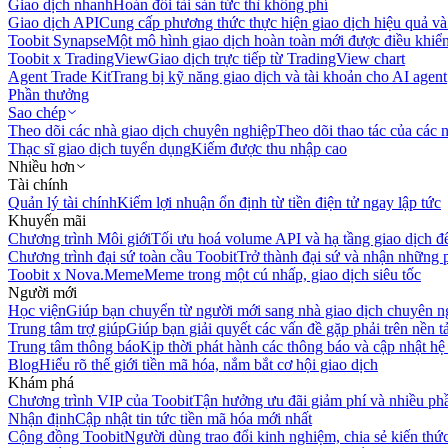
Giao dịch nhanh
Hoán đổi tài sản tức thì không phí
Giao dịch API
Cung cấp phương thức thực hiện giao dịch hiệu quả và
Toobit Synapse
Một mô hình giao dịch hoàn toàn mới được điều khiển
Toobit x TradingView
Giao dịch trực tiếp từ TradingView chart
Agent Trade Kit
Trang bị kỹ năng giao dịch và tài khoản cho AI agent
Phần thưởng
Sao chép
Theo dõi các nhà giao dịch chuyên nghiệp
Theo dõi thao tác của các n
Thạc sĩ giao dịch tuyển dụng
Kiếm được thu nhập cao
Nhiều hơn
Tài chính
Quản lý tài chính
Kiếm lợi nhuận ổn định từ tiền điện tử ngay lập tức
Khuyến mãi
Chương trình Môi giới
Tối ưu hoá volume API và hạ tầng giao dịch đ
Chương trình đại sứ toàn cầu Toobit
Trở thành đại sứ và nhận những p
Toobit x Nova.Meme
Meme trong một cú nhấp, giao dịch siêu tốc
Người mới
Học viện
Giúp bạn chuyển từ người mới sang nhà giao dịch chuyên n
Trung tâm trợ giúp
Giúp bạn giải quyết các vấn đề gặp phải trên nền t
Trung tâm thông báo
Kịp thời phát hành các thông báo và cập nhật hệ
Blog
Hiểu rõ thế giới tiền mã hóa, nắm bắt cơ hội giao dịch
Khám phá
Chương trình VIP của Toobit
Tận hưởng ưu đãi giảm phí và nhiều ph
Nhận định
Cập nhật tin tức tiền mã hóa mới nhất
Cộng đồng Toobit
Người dùng trao đổi kinh nghiệm, chia sẻ kiến thức