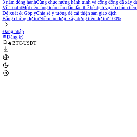
3 năm đồng hành
Cùng chúc mừng hành trình và cộng đồng đã xây d
Về Toobit
Một nền tảng toàn cầu dẫn đầu thế hệ dịch vụ tài chính tiền
Đề xuất & Góp ý
Chia sẻ ý tưởng để cải thiện sàn giao dịch
Bằng chứng dự trữ
Niềm tin được xây dựng trên dự trữ 100%
Đăng nhập
Đăng ký
🔥BTC/USDT