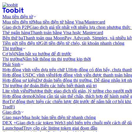
Mua tiền điện tử
Mua tiền điện tử
Mua tiền điện tử bằng Visa/Mastercard
Giao dịch P2P
Giao dịch giá tốt nhất với nhiều lựa chọn phương thức
Thẻ ngân hàng
Thanh toán bằng Visa hoặc Mastercard
Bên thứ ba
Thanh toán qua MoonPay, Advcash, Simplex, và nhiều kê
Tiền gửi tiền điện tử
Gửi tiền điện tử chéo, tài khoản nhanh chóng
Thị trường
Cơ hội
Nắm bắt xu hướng để đi trước
Thị trường
Nắm bắt thông tin thị trường kịp thời
Phái Sinh
Hợp đồng vĩnh viễn dựa trên chữ U
Hợp đồng có đòn bẩy, chưa than
Hợp đồng USDC vĩnh viễn
Hợp đồng vĩnh viễn được thanh toán b
Hợp đồng sự kiện
Dự đoán biến động thị trường. Dễ dàng nhận lợi n
Thị trường dự đoán.
Biến các hiểu biết thành giá trị
Lite vĩnh viễn
Phương thức giao dịch tối giản, lý tưởng cho người mới
Hợp đồng demo
Không cần tài sản thế chấp, thích hợp để hành nghề 
Bot
Tự động thực hiện các chiến lược đặt trước để nắm bắt cơ hội khi
TradFi
Giao dịch
Giao ngay
Mua hoặc bán tiền điện tử nhanh chóng
DEX +
Giao dịch các token Web3 phổ biến trên chuỗi một cách dễ d
Launchpad
Truy cập các listing token giai đoạn đầu