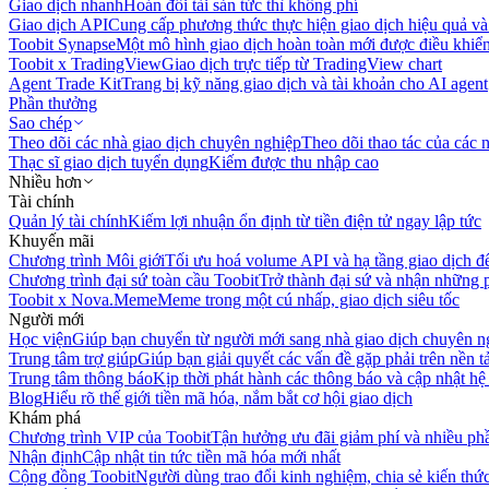
Giao dịch nhanh
Hoán đổi tài sản tức thì không phí
Giao dịch API
Cung cấp phương thức thực hiện giao dịch hiệu quả và
Toobit Synapse
Một mô hình giao dịch hoàn toàn mới được điều khiển
Toobit x TradingView
Giao dịch trực tiếp từ TradingView chart
Agent Trade Kit
Trang bị kỹ năng giao dịch và tài khoản cho AI agent
Phần thưởng
Sao chép
Theo dõi các nhà giao dịch chuyên nghiệp
Theo dõi thao tác của các n
Thạc sĩ giao dịch tuyển dụng
Kiếm được thu nhập cao
Nhiều hơn
Tài chính
Quản lý tài chính
Kiếm lợi nhuận ổn định từ tiền điện tử ngay lập tức
Khuyến mãi
Chương trình Môi giới
Tối ưu hoá volume API và hạ tầng giao dịch đ
Chương trình đại sứ toàn cầu Toobit
Trở thành đại sứ và nhận những p
Toobit x Nova.Meme
Meme trong một cú nhấp, giao dịch siêu tốc
Người mới
Học viện
Giúp bạn chuyển từ người mới sang nhà giao dịch chuyên n
Trung tâm trợ giúp
Giúp bạn giải quyết các vấn đề gặp phải trên nền t
Trung tâm thông báo
Kịp thời phát hành các thông báo và cập nhật hệ
Blog
Hiểu rõ thế giới tiền mã hóa, nắm bắt cơ hội giao dịch
Khám phá
Chương trình VIP của Toobit
Tận hưởng ưu đãi giảm phí và nhiều ph
Nhận định
Cập nhật tin tức tiền mã hóa mới nhất
Cộng đồng Toobit
Người dùng trao đổi kinh nghiệm, chia sẻ kiến thức