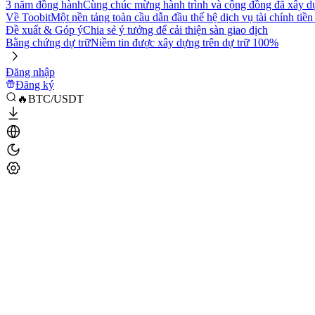
3 năm đồng hành
Cùng chúc mừng hành trình và cộng đồng đã xây d
Về Toobit
Một nền tảng toàn cầu dẫn đầu thế hệ dịch vụ tài chính tiền
Đề xuất & Góp ý
Chia sẻ ý tưởng để cải thiện sàn giao dịch
Bằng chứng dự trữ
Niềm tin được xây dựng trên dự trữ 100%
Đăng nhập
Đăng ký
🔥BTC/USDT