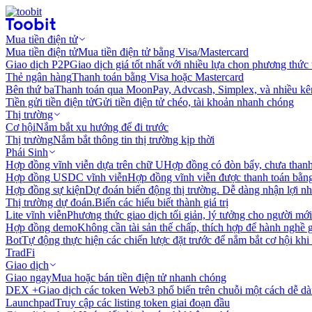
Mua tiền điện tử
Mua tiền điện tử
Mua tiền điện tử bằng Visa/Mastercard
Giao dịch P2P
Giao dịch giá tốt nhất với nhiều lựa chọn phương thức
Thẻ ngân hàng
Thanh toán bằng Visa hoặc Mastercard
Bên thứ ba
Thanh toán qua MoonPay, Advcash, Simplex, và nhiều kê
Tiền gửi tiền điện tử
Gửi tiền điện tử chéo, tài khoản nhanh chóng
Thị trường
Cơ hội
Nắm bắt xu hướng để đi trước
Thị trường
Nắm bắt thông tin thị trường kịp thời
Phái Sinh
Hợp đồng vĩnh viễn dựa trên chữ U
Hợp đồng có đòn bẩy, chưa than
Hợp đồng USDC vĩnh viễn
Hợp đồng vĩnh viễn được thanh toán b
Hợp đồng sự kiện
Dự đoán biến động thị trường. Dễ dàng nhận lợi n
Thị trường dự đoán.
Biến các hiểu biết thành giá trị
Lite vĩnh viễn
Phương thức giao dịch tối giản, lý tưởng cho người mới
Hợp đồng demo
Không cần tài sản thế chấp, thích hợp để hành nghề 
Bot
Tự động thực hiện các chiến lược đặt trước để nắm bắt cơ hội khi
TradFi
Giao dịch
Giao ngay
Mua hoặc bán tiền điện tử nhanh chóng
DEX +
Giao dịch các token Web3 phổ biến trên chuỗi một cách dễ d
Launchpad
Truy cập các listing token giai đoạn đầu