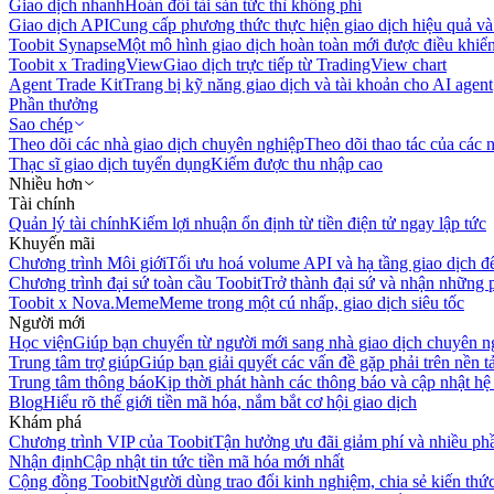
Giao dịch nhanh
Hoán đổi tài sản tức thì không phí
Giao dịch API
Cung cấp phương thức thực hiện giao dịch hiệu quả và
Toobit Synapse
Một mô hình giao dịch hoàn toàn mới được điều khiển
Toobit x TradingView
Giao dịch trực tiếp từ TradingView chart
Agent Trade Kit
Trang bị kỹ năng giao dịch và tài khoản cho AI agent
Phần thưởng
Sao chép
Theo dõi các nhà giao dịch chuyên nghiệp
Theo dõi thao tác của các n
Thạc sĩ giao dịch tuyển dụng
Kiếm được thu nhập cao
Nhiều hơn
Tài chính
Quản lý tài chính
Kiếm lợi nhuận ổn định từ tiền điện tử ngay lập tức
Khuyến mãi
Chương trình Môi giới
Tối ưu hoá volume API và hạ tầng giao dịch đ
Chương trình đại sứ toàn cầu Toobit
Trở thành đại sứ và nhận những p
Toobit x Nova.Meme
Meme trong một cú nhấp, giao dịch siêu tốc
Người mới
Học viện
Giúp bạn chuyển từ người mới sang nhà giao dịch chuyên n
Trung tâm trợ giúp
Giúp bạn giải quyết các vấn đề gặp phải trên nền t
Trung tâm thông báo
Kịp thời phát hành các thông báo và cập nhật hệ
Blog
Hiểu rõ thế giới tiền mã hóa, nắm bắt cơ hội giao dịch
Khám phá
Chương trình VIP của Toobit
Tận hưởng ưu đãi giảm phí và nhiều ph
Nhận định
Cập nhật tin tức tiền mã hóa mới nhất
Cộng đồng Toobit
Người dùng trao đổi kinh nghiệm, chia sẻ kiến thức