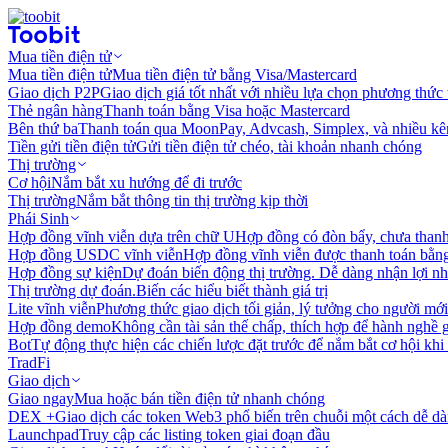
Mua tiền điện tử
Mua tiền điện tử
Mua tiền điện tử bằng Visa/Mastercard
Giao dịch P2P
Giao dịch giá tốt nhất với nhiều lựa chọn phương thức
Thẻ ngân hàng
Thanh toán bằng Visa hoặc Mastercard
Bên thứ ba
Thanh toán qua MoonPay, Advcash, Simplex, và nhiều kê
Tiền gửi tiền điện tử
Gửi tiền điện tử chéo, tài khoản nhanh chóng
Thị trường
Cơ hội
Nắm bắt xu hướng để đi trước
Thị trường
Nắm bắt thông tin thị trường kịp thời
Phái Sinh
Hợp đồng vĩnh viễn dựa trên chữ U
Hợp đồng có đòn bẩy, chưa than
Hợp đồng USDC vĩnh viễn
Hợp đồng vĩnh viễn được thanh toán b
Hợp đồng sự kiện
Dự đoán biến động thị trường. Dễ dàng nhận lợi n
Thị trường dự đoán.
Biến các hiểu biết thành giá trị
Lite vĩnh viễn
Phương thức giao dịch tối giản, lý tưởng cho người mới
Hợp đồng demo
Không cần tài sản thế chấp, thích hợp để hành nghề 
Bot
Tự động thực hiện các chiến lược đặt trước để nắm bắt cơ hội khi
TradFi
Giao dịch
Giao ngay
Mua hoặc bán tiền điện tử nhanh chóng
DEX +
Giao dịch các token Web3 phổ biến trên chuỗi một cách dễ d
Launchpad
Truy cập các listing token giai đoạn đầu