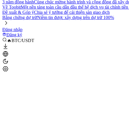
3 năm đồng hành
Cùng chúc mừng hành trình và cộng đồng đã xây d
Về Toobit
Một nền tảng toàn cầu dẫn đầu thế hệ dịch vụ tài chính tiền
Đề xuất & Góp ý
Chia sẻ ý tưởng để cải thiện sàn giao dịch
Bằng chứng dự trữ
Niềm tin được xây dựng trên dự trữ 100%
Đăng nhập
Đăng ký
🔥BTC/USDT