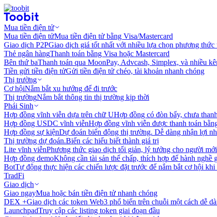
Mua tiền điện tử
Mua tiền điện tử
Mua tiền điện tử bằng Visa/Mastercard
Giao dịch P2P
Giao dịch giá tốt nhất với nhiều lựa chọn phương thức
Thẻ ngân hàng
Thanh toán bằng Visa hoặc Mastercard
Bên thứ ba
Thanh toán qua MoonPay, Advcash, Simplex, và nhiều kê
Tiền gửi tiền điện tử
Gửi tiền điện tử chéo, tài khoản nhanh chóng
Thị trường
Cơ hội
Nắm bắt xu hướng để đi trước
Thị trường
Nắm bắt thông tin thị trường kịp thời
Phái Sinh
Hợp đồng vĩnh viễn dựa trên chữ U
Hợp đồng có đòn bẩy, chưa than
Hợp đồng USDC vĩnh viễn
Hợp đồng vĩnh viễn được thanh toán b
Hợp đồng sự kiện
Dự đoán biến động thị trường. Dễ dàng nhận lợi n
Thị trường dự đoán.
Biến các hiểu biết thành giá trị
Lite vĩnh viễn
Phương thức giao dịch tối giản, lý tưởng cho người mới
Hợp đồng demo
Không cần tài sản thế chấp, thích hợp để hành nghề 
Bot
Tự động thực hiện các chiến lược đặt trước để nắm bắt cơ hội khi
TradFi
Giao dịch
Giao ngay
Mua hoặc bán tiền điện tử nhanh chóng
DEX +
Giao dịch các token Web3 phổ biến trên chuỗi một cách dễ d
Launchpad
Truy cập các listing token giai đoạn đầu