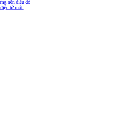
ựng nên điều đó
 điện tử mới.