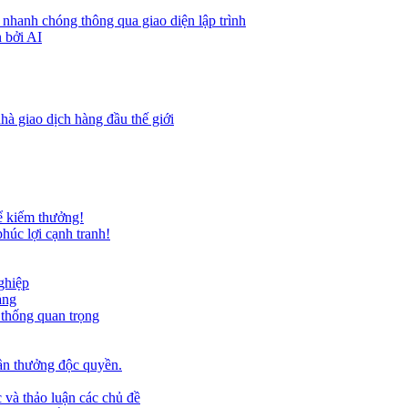
 nhanh chóng thông qua giao diện lập trình
 bởi AI
hà giao dịch hàng đầu thế giới
ể kiếm thưởng!
húc lợi cạnh tranh!
ghiệp
ảng
 thống quan trọng
ần thưởng độc quyền.
 và thảo luận các chủ đề