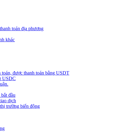
 thanh toán địa phương
nh khác
h toán, được thanh toán bằng USDT
ằng USDC
huận.
 bắt đầu
giao dịch
 thị trường biến động
àng