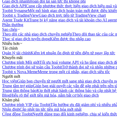
Giao dịch nhanh
Hoán đổi tài sản tức thì không phí
Giao dịch API
Cung cấp phương thức thực hiện giao dịch hiệu quả và
Toobit Synapse
Một mô hình giao dịch hoàn toàn mới được điều khiển
Toobit x TradingView
Giao dịch trực tiếp từ TradingView chart
Agent Trade Kit
Trang bị kỹ năng giao dịch và tài khoản cho AI agent
Phần thưởng
Sao chép
Theo dõi các nhà giao dịch chuyên nghiệp
Theo dõi thao tác của các n
Thạc sĩ giao dịch tuyển dụng
Kiếm được thu nhập cao
Nhiều hơn
Tài chính
Quản lý tài chính
Kiếm lợi nhuận ổn định từ tiền điện tử ngay lập tức
Khuyến mãi
Chương trình Môi giới
Tối ưu hoá volume API và hạ tầng giao dịch đ
Chương trình đại sứ toàn cầu Toobit
Trở thành đại sứ và nhận những p
Toobit x Nova.Meme
Meme trong một cú nhấp, giao dịch siêu tốc
Người mới
Học viện
Giúp bạn chuyển từ người mới sang nhà giao dịch chuyên n
Trung tâm trợ giúp
Giúp bạn giải quyết các vấn đề gặp phải trên nền t
Trung tâm thông báo
Kịp thời phát hành các thông báo và cập nhật hệ
Blog
Hiểu rõ thế giới tiền mã hóa, nắm bắt cơ hội giao dịch
Khám phá
Chương trình VIP của Toobit
Tận hưởng ưu đãi giảm phí và nhiều ph
Nhận định
Cập nhật tin tức tiền mã hóa mới nhất
Cộng đồng Toobit
Người dùng trao đổi kinh nghiệm, chia sẻ kiến thức