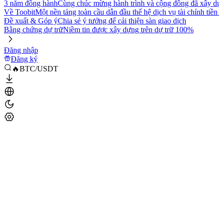
3 năm đồng hành
Cùng chúc mừng hành trình và cộng đồng đã xây d
Về Toobit
Một nền tảng toàn cầu dẫn đầu thế hệ dịch vụ tài chính tiền
Đề xuất & Góp ý
Chia sẻ ý tưởng để cải thiện sàn giao dịch
Bằng chứng dự trữ
Niềm tin được xây dựng trên dự trữ 100%
Đăng nhập
Đăng ký
🔥BTC/USDT