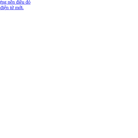
ựng nên điều đó
 điện tử mới.