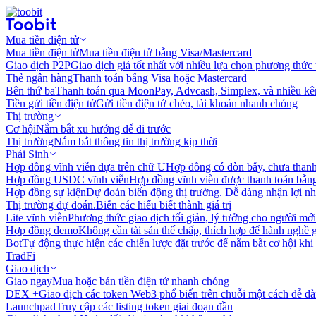
Mua tiền điện tử
Mua tiền điện tử
Mua tiền điện tử bằng Visa/Mastercard
Giao dịch P2P
Giao dịch giá tốt nhất với nhiều lựa chọn phương thức
Thẻ ngân hàng
Thanh toán bằng Visa hoặc Mastercard
Bên thứ ba
Thanh toán qua MoonPay, Advcash, Simplex, và nhiều kê
Tiền gửi tiền điện tử
Gửi tiền điện tử chéo, tài khoản nhanh chóng
Thị trường
Cơ hội
Nắm bắt xu hướng để đi trước
Thị trường
Nắm bắt thông tin thị trường kịp thời
Phái Sinh
Hợp đồng vĩnh viễn dựa trên chữ U
Hợp đồng có đòn bẩy, chưa than
Hợp đồng USDC vĩnh viễn
Hợp đồng vĩnh viễn được thanh toán b
Hợp đồng sự kiện
Dự đoán biến động thị trường. Dễ dàng nhận lợi n
Thị trường dự đoán.
Biến các hiểu biết thành giá trị
Lite vĩnh viễn
Phương thức giao dịch tối giản, lý tưởng cho người mới
Hợp đồng demo
Không cần tài sản thế chấp, thích hợp để hành nghề 
Bot
Tự động thực hiện các chiến lược đặt trước để nắm bắt cơ hội khi
TradFi
Giao dịch
Giao ngay
Mua hoặc bán tiền điện tử nhanh chóng
DEX +
Giao dịch các token Web3 phổ biến trên chuỗi một cách dễ d
Launchpad
Truy cập các listing token giai đoạn đầu