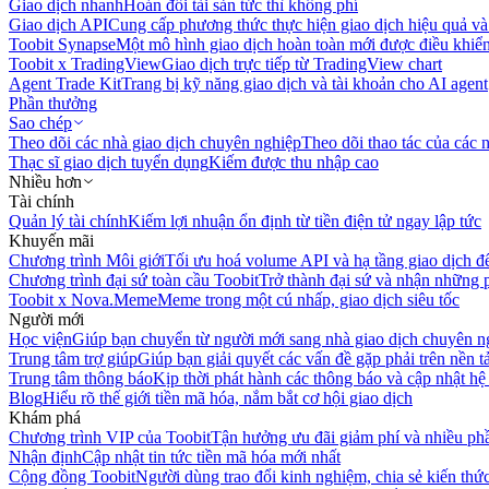
Giao dịch nhanh
Hoán đổi tài sản tức thì không phí
Giao dịch API
Cung cấp phương thức thực hiện giao dịch hiệu quả và
Toobit Synapse
Một mô hình giao dịch hoàn toàn mới được điều khiển
Toobit x TradingView
Giao dịch trực tiếp từ TradingView chart
Agent Trade Kit
Trang bị kỹ năng giao dịch và tài khoản cho AI agent
Phần thưởng
Sao chép
Theo dõi các nhà giao dịch chuyên nghiệp
Theo dõi thao tác của các n
Thạc sĩ giao dịch tuyển dụng
Kiếm được thu nhập cao
Nhiều hơn
Tài chính
Quản lý tài chính
Kiếm lợi nhuận ổn định từ tiền điện tử ngay lập tức
Khuyến mãi
Chương trình Môi giới
Tối ưu hoá volume API và hạ tầng giao dịch đ
Chương trình đại sứ toàn cầu Toobit
Trở thành đại sứ và nhận những p
Toobit x Nova.Meme
Meme trong một cú nhấp, giao dịch siêu tốc
Người mới
Học viện
Giúp bạn chuyển từ người mới sang nhà giao dịch chuyên n
Trung tâm trợ giúp
Giúp bạn giải quyết các vấn đề gặp phải trên nền t
Trung tâm thông báo
Kịp thời phát hành các thông báo và cập nhật hệ
Blog
Hiểu rõ thế giới tiền mã hóa, nắm bắt cơ hội giao dịch
Khám phá
Chương trình VIP của Toobit
Tận hưởng ưu đãi giảm phí và nhiều ph
Nhận định
Cập nhật tin tức tiền mã hóa mới nhất
Cộng đồng Toobit
Người dùng trao đổi kinh nghiệm, chia sẻ kiến thức