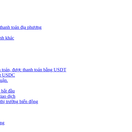
 thanh toán địa phương
nh khác
h toán, được thanh toán bằng USDT
ằng USDC
huận.
 bắt đầu
giao dịch
 thị trường biến động
àng