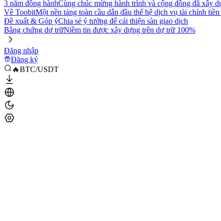
3 năm đồng hành
Cùng chúc mừng hành trình và cộng đồng đã xây d
Về Toobit
Một nền tảng toàn cầu dẫn đầu thế hệ dịch vụ tài chính tiền
Đề xuất & Góp ý
Chia sẻ ý tưởng để cải thiện sàn giao dịch
Bằng chứng dự trữ
Niềm tin được xây dựng trên dự trữ 100%
Đăng nhập
Đăng ký
🔥BTC/USDT