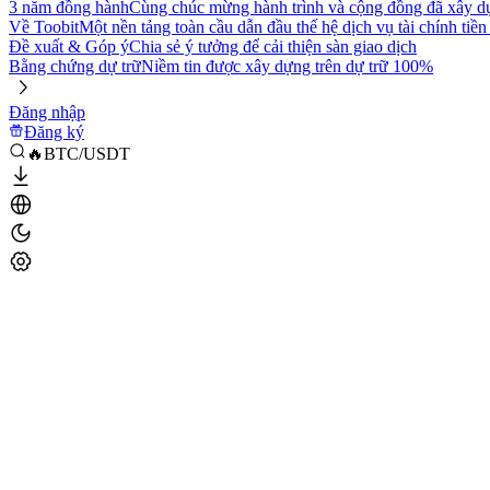
3 năm đồng hành
Cùng chúc mừng hành trình và cộng đồng đã xây d
Về Toobit
Một nền tảng toàn cầu dẫn đầu thế hệ dịch vụ tài chính tiền
Đề xuất & Góp ý
Chia sẻ ý tưởng để cải thiện sàn giao dịch
Bằng chứng dự trữ
Niềm tin được xây dựng trên dự trữ 100%
Đăng nhập
Đăng ký
🔥BTC/USDT