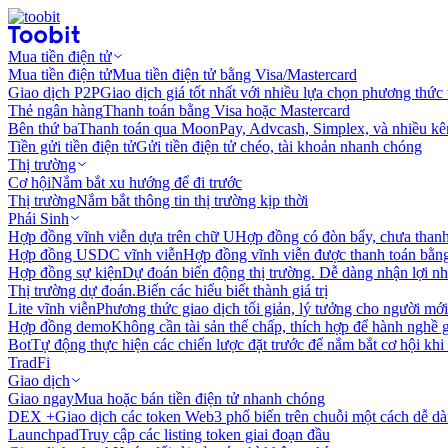
Mua tiền điện tử
Mua tiền điện tử
Mua tiền điện tử bằng Visa/Mastercard
Giao dịch P2P
Giao dịch giá tốt nhất với nhiều lựa chọn phương thức
Thẻ ngân hàng
Thanh toán bằng Visa hoặc Mastercard
Bên thứ ba
Thanh toán qua MoonPay, Advcash, Simplex, và nhiều kê
Tiền gửi tiền điện tử
Gửi tiền điện tử chéo, tài khoản nhanh chóng
Thị trường
Cơ hội
Nắm bắt xu hướng để đi trước
Thị trường
Nắm bắt thông tin thị trường kịp thời
Phái Sinh
Hợp đồng vĩnh viễn dựa trên chữ U
Hợp đồng có đòn bẩy, chưa than
Hợp đồng USDC vĩnh viễn
Hợp đồng vĩnh viễn được thanh toán b
Hợp đồng sự kiện
Dự đoán biến động thị trường. Dễ dàng nhận lợi n
Thị trường dự đoán.
Biến các hiểu biết thành giá trị
Lite vĩnh viễn
Phương thức giao dịch tối giản, lý tưởng cho người mới
Hợp đồng demo
Không cần tài sản thế chấp, thích hợp để hành nghề 
Bot
Tự động thực hiện các chiến lược đặt trước để nắm bắt cơ hội khi
TradFi
Giao dịch
Giao ngay
Mua hoặc bán tiền điện tử nhanh chóng
DEX +
Giao dịch các token Web3 phổ biến trên chuỗi một cách dễ d
Launchpad
Truy cập các listing token giai đoạn đầu