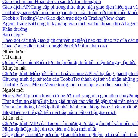
Giao dịch nhanh
Hoán đổi tài sản tức thì không phí
Giao dịch API
Cung cấp phương thức thực hiện giao dịch hiệu quả và
Toobit Synapse
Một mô hình giao dịch hoàn toàn mới được điều khiển
Toobit x TradingView
Giao dịch trực tiếp từ TradingView chart
Agent Trade Kit
Trang bị kỹ năng giao dịch và tài khoản cho AI agent
Phần thưởng
Sao chép
Theo dõi các nhà giao dịch chuyên nghiệp
Theo dõi thao tác của các n
Thạc sĩ giao dịch tuyển dụng
Kiếm được thu nhập cao
Nhiều hơn
Tài chính
Quản lý tài chính
Kiếm lợi nhuận ổn định từ tiền điện tử ngay lập tức
Khuyến mãi
Chương trình Môi giới
Tối ưu hoá volume API và hạ tầng giao dịch đ
Chương trình đại sứ toàn cầu Toobit
Trở thành đại sứ và nhận những p
Toobit x Nova.Meme
Meme trong một cú nhấp, giao dịch siêu tốc
Người mới
Học viện
Giúp bạn chuyển từ người mới sang nhà giao dịch chuyên n
Trung tâm trợ giúp
Giúp bạn giải quyết các vấn đề gặp phải trên nền t
Trung tâm thông báo
Kịp thời phát hành các thông báo và cập nhật hệ
Blog
Hiểu rõ thế giới tiền mã hóa, nắm bắt cơ hội giao dịch
Khám phá
Chương trình VIP của Toobit
Tận hưởng ưu đãi giảm phí và nhiều ph
Nhận định
Cập nhật tin tức tiền mã hóa mới nhất
Cộng đồng Toobit
Người dùng trao đổi kinh nghiệm, chia sẻ kiến thức