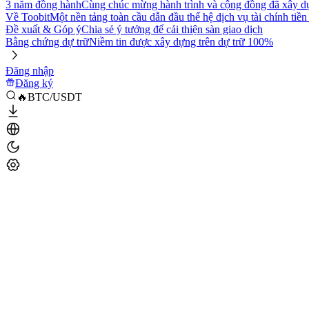
3 năm đồng hành
Cùng chúc mừng hành trình và cộng đồng đã xây d
Về Toobit
Một nền tảng toàn cầu dẫn đầu thế hệ dịch vụ tài chính tiền
Đề xuất & Góp ý
Chia sẻ ý tưởng để cải thiện sàn giao dịch
Bằng chứng dự trữ
Niềm tin được xây dựng trên dự trữ 100%
Đăng nhập
Đăng ký
🔥BTC/USDT