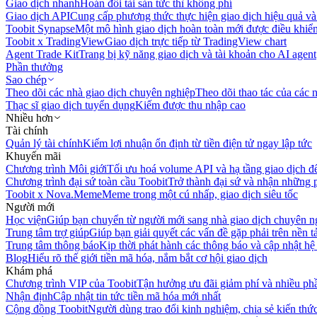
Giao dịch nhanh
Hoán đổi tài sản tức thì không phí
Giao dịch API
Cung cấp phương thức thực hiện giao dịch hiệu quả và
Toobit Synapse
Một mô hình giao dịch hoàn toàn mới được điều khiển
Toobit x TradingView
Giao dịch trực tiếp từ TradingView chart
Agent Trade Kit
Trang bị kỹ năng giao dịch và tài khoản cho AI agent
Phần thưởng
Sao chép
Theo dõi các nhà giao dịch chuyên nghiệp
Theo dõi thao tác của các n
Thạc sĩ giao dịch tuyển dụng
Kiếm được thu nhập cao
Nhiều hơn
Tài chính
Quản lý tài chính
Kiếm lợi nhuận ổn định từ tiền điện tử ngay lập tức
Khuyến mãi
Chương trình Môi giới
Tối ưu hoá volume API và hạ tầng giao dịch đ
Chương trình đại sứ toàn cầu Toobit
Trở thành đại sứ và nhận những p
Toobit x Nova.Meme
Meme trong một cú nhấp, giao dịch siêu tốc
Người mới
Học viện
Giúp bạn chuyển từ người mới sang nhà giao dịch chuyên n
Trung tâm trợ giúp
Giúp bạn giải quyết các vấn đề gặp phải trên nền t
Trung tâm thông báo
Kịp thời phát hành các thông báo và cập nhật hệ
Blog
Hiểu rõ thế giới tiền mã hóa, nắm bắt cơ hội giao dịch
Khám phá
Chương trình VIP của Toobit
Tận hưởng ưu đãi giảm phí và nhiều ph
Nhận định
Cập nhật tin tức tiền mã hóa mới nhất
Cộng đồng Toobit
Người dùng trao đổi kinh nghiệm, chia sẻ kiến thức