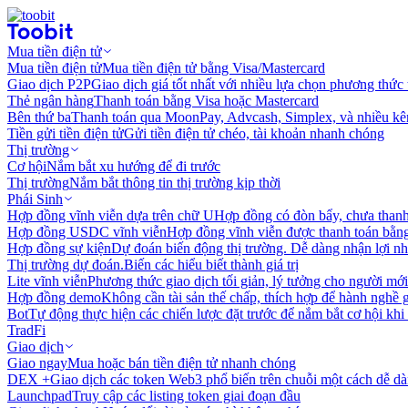
Mua tiền điện tử
Mua tiền điện tử
Mua tiền điện tử bằng Visa/Mastercard
Giao dịch P2P
Giao dịch giá tốt nhất với nhiều lựa chọn phương thức
Thẻ ngân hàng
Thanh toán bằng Visa hoặc Mastercard
Bên thứ ba
Thanh toán qua MoonPay, Advcash, Simplex, và nhiều kê
Tiền gửi tiền điện tử
Gửi tiền điện tử chéo, tài khoản nhanh chóng
Thị trường
Cơ hội
Nắm bắt xu hướng để đi trước
Thị trường
Nắm bắt thông tin thị trường kịp thời
Phái Sinh
Hợp đồng vĩnh viễn dựa trên chữ U
Hợp đồng có đòn bẩy, chưa than
Hợp đồng USDC vĩnh viễn
Hợp đồng vĩnh viễn được thanh toán b
Hợp đồng sự kiện
Dự đoán biến động thị trường. Dễ dàng nhận lợi n
Thị trường dự đoán.
Biến các hiểu biết thành giá trị
Lite vĩnh viễn
Phương thức giao dịch tối giản, lý tưởng cho người mới
Hợp đồng demo
Không cần tài sản thế chấp, thích hợp để hành nghề 
Bot
Tự động thực hiện các chiến lược đặt trước để nắm bắt cơ hội khi
TradFi
Giao dịch
Giao ngay
Mua hoặc bán tiền điện tử nhanh chóng
DEX +
Giao dịch các token Web3 phổ biến trên chuỗi một cách dễ d
Launchpad
Truy cập các listing token giai đoạn đầu