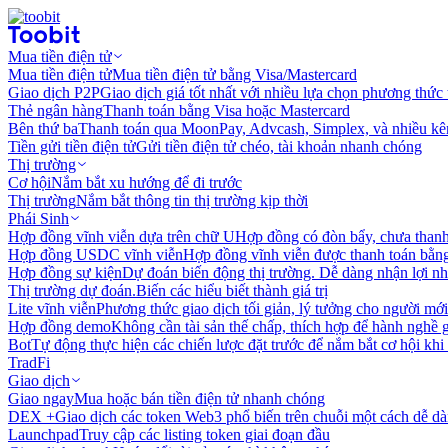
Mua tiền điện tử
Mua tiền điện tử
Mua tiền điện tử bằng Visa/Mastercard
Giao dịch P2P
Giao dịch giá tốt nhất với nhiều lựa chọn phương thức
Thẻ ngân hàng
Thanh toán bằng Visa hoặc Mastercard
Bên thứ ba
Thanh toán qua MoonPay, Advcash, Simplex, và nhiều kê
Tiền gửi tiền điện tử
Gửi tiền điện tử chéo, tài khoản nhanh chóng
Thị trường
Cơ hội
Nắm bắt xu hướng để đi trước
Thị trường
Nắm bắt thông tin thị trường kịp thời
Phái Sinh
Hợp đồng vĩnh viễn dựa trên chữ U
Hợp đồng có đòn bẩy, chưa than
Hợp đồng USDC vĩnh viễn
Hợp đồng vĩnh viễn được thanh toán b
Hợp đồng sự kiện
Dự đoán biến động thị trường. Dễ dàng nhận lợi n
Thị trường dự đoán.
Biến các hiểu biết thành giá trị
Lite vĩnh viễn
Phương thức giao dịch tối giản, lý tưởng cho người mới
Hợp đồng demo
Không cần tài sản thế chấp, thích hợp để hành nghề 
Bot
Tự động thực hiện các chiến lược đặt trước để nắm bắt cơ hội khi
TradFi
Giao dịch
Giao ngay
Mua hoặc bán tiền điện tử nhanh chóng
DEX +
Giao dịch các token Web3 phổ biến trên chuỗi một cách dễ d
Launchpad
Truy cập các listing token giai đoạn đầu