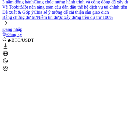
3 năm đồng hành
Cùng chúc mừng hành trình và cộng đồng đã xây d
Về Toobit
Một nền tảng toàn cầu dẫn đầu thế hệ dịch vụ tài chính tiền
Đề xuất & Góp ý
Chia sẻ ý tưởng để cải thiện sàn giao dịch
Bằng chứng dự trữ
Niềm tin được xây dựng trên dự trữ 100%
Đăng nhập
Đăng ký
🔥BTC/USDT