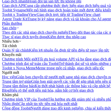
Giao dịch nhanh
Hoán đổi tài sản tức thì không phí
Giao dịch API
Cung cấp phương thức thực hiện giao dịch hiệu quả và
Toobit Synapse
Một mô hình giao dịch hoàn toàn mới được điều khiển
Toobit x TradingView
Giao dịch trực tiếp từ TradingView chart
Agent Trade Kit
Trang bị kỹ năng giao dịch và tài khoản cho AI agent
Phần thưởng
Sao chép
Theo dõi các nhà giao dịch chuyên nghiệp
Theo dõi thao tác của các n
Thạc sĩ giao dịch tuyển dụng
Kiếm được thu nhập cao
Nhiều hơn
Tài chính
Quản lý tài chính
Kiếm lợi nhuận ổn định từ tiền điện tử ngay lập tức
Khuyến mãi
Chương trình Môi giới
Tối ưu hoá volume API và hạ tầng giao dịch đ
Chương trình đại sứ toàn cầu Toobit
Trở thành đại sứ và nhận những p
Toobit x Nova.Meme
Meme trong một cú nhấp, giao dịch siêu tốc
Người mới
Học viện
Giúp bạn chuyển từ người mới sang nhà giao dịch chuyên n
Trung tâm trợ giúp
Giúp bạn giải quyết các vấn đề gặp phải trên nền t
Trung tâm thông báo
Kịp thời phát hành các thông báo và cập nhật hệ
Blog
Hiểu rõ thế giới tiền mã hóa, nắm bắt cơ hội giao dịch
Khám phá
Chương trình VIP của Toobit
Tận hưởng ưu đãi giảm phí và nhiều ph
Nhận định
Cập nhật tin tức tiền mã hóa mới nhất
Cộng đồng Toobit
Người dùng trao đổi kinh nghiệm, chia sẻ kiến thức