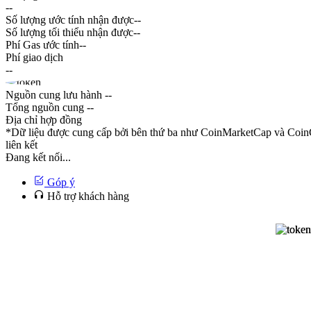
--
Số lượng ước tính nhận được
--
Số lượng tối thiểu nhận được
--
Phí Gas ước tính
--
Phí giao dịch
--
Nguồn cung lưu hành
--
Tổng nguồn cung
--
Địa chỉ hợp đồng
*Dữ liệu được cung cấp bởi bên thứ ba như CoinMarketCap và CoinG
liên kết
Đang kết nối...
Góp ý
Hỗ trợ khách hàng