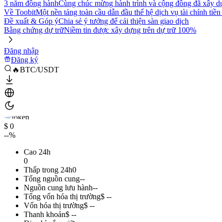
3 năm đồng hành
Cùng chúc mừng hành trình và cộng đồng đã xây d
Về Toobit
Một nền tảng toàn cầu dẫn đầu thế hệ dịch vụ tài chính tiền
Đề xuất & Góp ý
Chia sẻ ý tưởng để cải thiện sàn giao dịch
Bằng chứng dự trữ
Niềm tin được xây dựng trên dự trữ 100%
Đăng nhập
Đăng ký
🔥BTC/USDT
$ 0
--%
Cao 24h
0
Thấp trong 24h
0
Tổng nguồn cung
--
Nguồn cung lưu hành
--
Tổng vốn hóa thị trường
$ --
Vốn hóa thị trường
$ --
Thanh khoản
$ --