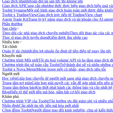
Giao dịch nhanh
Hoán đổi tài sản tức thì không phí
Giao dịch API
Cung cấp phương thức thực hiện giao dịch hiệu quả và
Toobit Synapse
Một mô hình giao dịch hoàn toàn mới được điều khiển
Toobit x TradingView
Giao dịch trực tiếp từ TradingView chart
Agent Trade Kit
Trang bị kỹ năng giao dịch và tài khoản cho AI agent
Phần thưởng
Sao chép
Theo dõi các nhà giao dịch chuyên nghiệp
Theo dõi thao tác của các n
Thạc sĩ giao dịch tuyển dụng
Kiếm được thu nhập cao
Nhiều hơn
Tài chính
Quản lý tài chính
Kiếm lợi nhuận ổn định từ tiền điện tử ngay lập tức
Khuyến mãi
Chương trình Môi giới
Tối ưu hoá volume API và hạ tầng giao dịch đ
Chương trình đại sứ toàn cầu Toobit
Trở thành đại sứ và nhận những p
Toobit x Nova.Meme
Meme trong một cú nhấp, giao dịch siêu tốc
Người mới
Học viện
Giúp bạn chuyển từ người mới sang nhà giao dịch chuyên n
Trung tâm trợ giúp
Giúp bạn giải quyết các vấn đề gặp phải trên nền t
Trung tâm thông báo
Kịp thời phát hành các thông báo và cập nhật hệ
Blog
Hiểu rõ thế giới tiền mã hóa, nắm bắt cơ hội giao dịch
Khám phá
Chương trình VIP của Toobit
Tận hưởng ưu đãi giảm phí và nhiều ph
Nhận định
Cập nhật tin tức tiền mã hóa mới nhất
Cộng đồng Toobit
Người dùng trao đổi kinh nghiệm, chia sẻ kiến thức