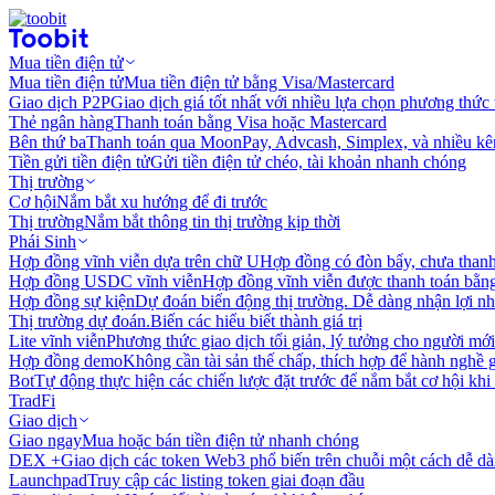
Mua tiền điện tử
Mua tiền điện tử
Mua tiền điện tử bằng Visa/Mastercard
Giao dịch P2P
Giao dịch giá tốt nhất với nhiều lựa chọn phương thức
Thẻ ngân hàng
Thanh toán bằng Visa hoặc Mastercard
Bên thứ ba
Thanh toán qua MoonPay, Advcash, Simplex, và nhiều kê
Tiền gửi tiền điện tử
Gửi tiền điện tử chéo, tài khoản nhanh chóng
Thị trường
Cơ hội
Nắm bắt xu hướng để đi trước
Thị trường
Nắm bắt thông tin thị trường kịp thời
Phái Sinh
Hợp đồng vĩnh viễn dựa trên chữ U
Hợp đồng có đòn bẩy, chưa than
Hợp đồng USDC vĩnh viễn
Hợp đồng vĩnh viễn được thanh toán b
Hợp đồng sự kiện
Dự đoán biến động thị trường. Dễ dàng nhận lợi n
Thị trường dự đoán.
Biến các hiểu biết thành giá trị
Lite vĩnh viễn
Phương thức giao dịch tối giản, lý tưởng cho người mới
Hợp đồng demo
Không cần tài sản thế chấp, thích hợp để hành nghề 
Bot
Tự động thực hiện các chiến lược đặt trước để nắm bắt cơ hội khi
TradFi
Giao dịch
Giao ngay
Mua hoặc bán tiền điện tử nhanh chóng
DEX +
Giao dịch các token Web3 phổ biến trên chuỗi một cách dễ d
Launchpad
Truy cập các listing token giai đoạn đầu