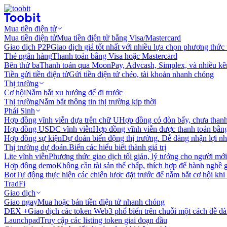
Mua tiền điện tử
Mua tiền điện tử
Mua tiền điện tử bằng Visa/Mastercard
Giao dịch P2P
Giao dịch giá tốt nhất với nhiều lựa chọn phương thức
Thẻ ngân hàng
Thanh toán bằng Visa hoặc Mastercard
Bên thứ ba
Thanh toán qua MoonPay, Advcash, Simplex, và nhiều kê
Tiền gửi tiền điện tử
Gửi tiền điện tử chéo, tài khoản nhanh chóng
Thị trường
Cơ hội
Nắm bắt xu hướng để đi trước
Thị trường
Nắm bắt thông tin thị trường kịp thời
Phái Sinh
Hợp đồng vĩnh viễn dựa trên chữ U
Hợp đồng có đòn bẩy, chưa than
Hợp đồng USDC vĩnh viễn
Hợp đồng vĩnh viễn được thanh toán b
Hợp đồng sự kiện
Dự đoán biến động thị trường. Dễ dàng nhận lợi n
Thị trường dự đoán.
Biến các hiểu biết thành giá trị
Lite vĩnh viễn
Phương thức giao dịch tối giản, lý tưởng cho người mới
Hợp đồng demo
Không cần tài sản thế chấp, thích hợp để hành nghề 
Bot
Tự động thực hiện các chiến lược đặt trước để nắm bắt cơ hội khi
TradFi
Giao dịch
Giao ngay
Mua hoặc bán tiền điện tử nhanh chóng
DEX +
Giao dịch các token Web3 phổ biến trên chuỗi một cách dễ d
Launchpad
Truy cập các listing token giai đoạn đầu