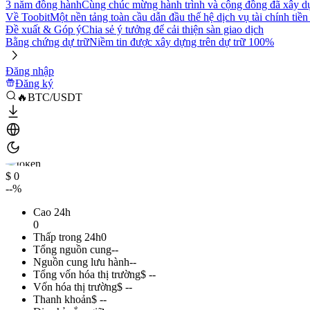
3 năm đồng hành
Cùng chúc mừng hành trình và cộng đồng đã xây d
Về Toobit
Một nền tảng toàn cầu dẫn đầu thế hệ dịch vụ tài chính tiền
Đề xuất & Góp ý
Chia sẻ ý tưởng để cải thiện sàn giao dịch
Bằng chứng dự trữ
Niềm tin được xây dựng trên dự trữ 100%
Đăng nhập
Đăng ký
🔥BTC/USDT
$ 0
--%
Cao 24h
0
Thấp trong 24h
0
Tổng nguồn cung
--
Nguồn cung lưu hành
--
Tổng vốn hóa thị trường
$ --
Vốn hóa thị trường
$ --
Thanh khoản
$ --