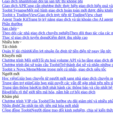
Giao dịch nhanh
Hoán đổi tài sản tức thì không phí
Giao dịch API
Cung cấp phương thức thực hiện giao dịch hiệu quả và
Toobit Synapse
Một mô hình giao dịch hoàn toàn mới được điều khiển
Toobit x TradingView
Giao dịch trực tiếp từ TradingView chart
Agent Trade Kit
Trang bị kỹ năng giao dịch và tài khoản cho AI agent
Phần thưởng
Sao chép
Theo dõi các nhà giao dịch chuyên nghiệp
Theo dõi thao tác của các n
Thạc sĩ giao dịch tuyển dụng
Kiếm được thu nhập cao
Nhiều hơn
Tài chính
Quản lý tài chính
Kiếm lợi nhuận ổn định từ tiền điện tử ngay lập tức
Khuyến mãi
Chương trình Môi giới
Tối ưu hoá volume API và hạ tầng giao dịch đ
Chương trình đại sứ toàn cầu Toobit
Trở thành đại sứ và nhận những p
Toobit x Nova.Meme
Meme trong một cú nhấp, giao dịch siêu tốc
Người mới
Học viện
Giúp bạn chuyển từ người mới sang nhà giao dịch chuyên n
Trung tâm trợ giúp
Giúp bạn giải quyết các vấn đề gặp phải trên nền t
Trung tâm thông báo
Kịp thời phát hành các thông báo và cập nhật hệ
Blog
Hiểu rõ thế giới tiền mã hóa, nắm bắt cơ hội giao dịch
Khám phá
Chương trình VIP của Toobit
Tận hưởng ưu đãi giảm phí và nhiều ph
Nhận định
Cập nhật tin tức tiền mã hóa mới nhất
Cộng đồng Toobit
Người dùng trao đổi kinh nghiệm, chia sẻ kiến thức