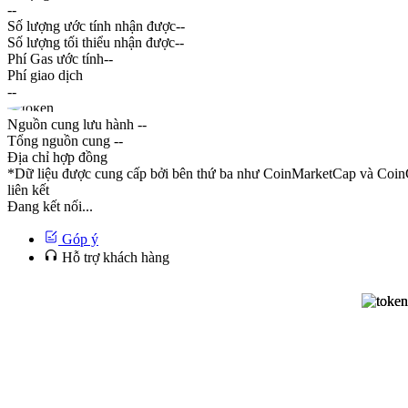
--
Số lượng ước tính nhận được
--
Số lượng tối thiểu nhận được
--
Phí Gas ước tính
--
Phí giao dịch
--
Nguồn cung lưu hành
--
Tổng nguồn cung
--
Địa chỉ hợp đồng
*Dữ liệu được cung cấp bởi bên thứ ba như CoinMarketCap và CoinG
liên kết
Đang kết nối...
Góp ý
Hỗ trợ khách hàng