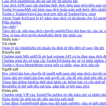
Giao dịch nhanh
Hoán đổi tài sản tức thì không phí
Giao dịch API
Cung cấp phương thức thực hiện giao dịch hiệu quả và
Toobit Synapse
Một mô hình giao dịch hoàn toàn mới được điều khiển
Toobit x TradingView
Giao dịch trực tiếp từ TradingView chart
Agent Trade Kit
Trang bị kỹ năng giao dịch và tài khoản cho AI agent
Phần thưởng
Sao chép
Theo dõi các nhà giao dịch chuyên nghiệp
Theo dõi thao tác của các n
Thạc sĩ giao dịch tuyển dụng
Kiếm được thu nhập cao
Nhiều hơn
Tài chính
Quản lý tài chính
Kiếm lợi nhuận ổn định từ tiền điện tử ngay lập tức
Khuyến mãi
Chương trình Môi giới
Tối ưu hoá volume API và hạ tầng giao dịch đ
Chương trình đại sứ toàn cầu Toobit
Trở thành đại sứ và nhận những p
Toobit x Nova.Meme
Meme trong một cú nhấp, giao dịch siêu tốc
Người mới
Học viện
Giúp bạn chuyển từ người mới sang nhà giao dịch chuyên n
Trung tâm trợ giúp
Giúp bạn giải quyết các vấn đề gặp phải trên nền t
Trung tâm thông báo
Kịp thời phát hành các thông báo và cập nhật hệ
Blog
Hiểu rõ thế giới tiền mã hóa, nắm bắt cơ hội giao dịch
Khám phá
Chương trình VIP của Toobit
Tận hưởng ưu đãi giảm phí và nhiều ph
Nhận định
Cập nhật tin tức tiền mã hóa mới nhất
Cộng đồng Toobit
Người dùng trao đổi kinh nghiệm, chia sẻ kiến thức