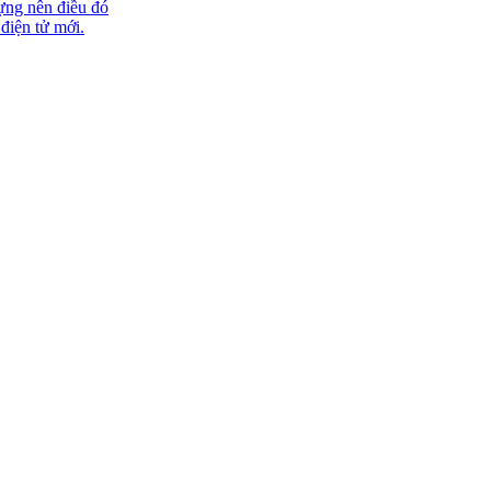
ựng nên điều đó
 điện tử mới.