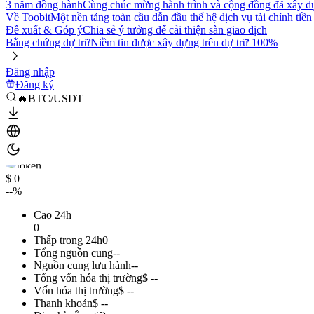
3 năm đồng hành
Cùng chúc mừng hành trình và cộng đồng đã xây d
Về Toobit
Một nền tảng toàn cầu dẫn đầu thế hệ dịch vụ tài chính tiền
Đề xuất & Góp ý
Chia sẻ ý tưởng để cải thiện sàn giao dịch
Bằng chứng dự trữ
Niềm tin được xây dựng trên dự trữ 100%
Đăng nhập
Đăng ký
🔥BTC/USDT
$ 0
--%
Cao 24h
0
Thấp trong 24h
0
Tổng nguồn cung
--
Nguồn cung lưu hành
--
Tổng vốn hóa thị trường
$ --
Vốn hóa thị trường
$ --
Thanh khoản
$ --