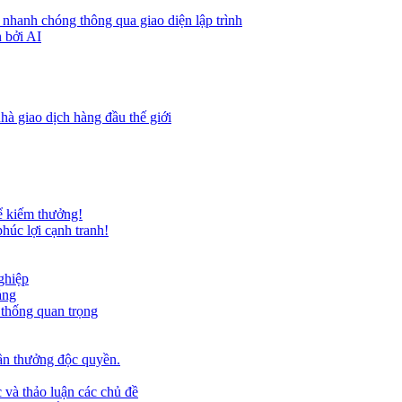
 nhanh chóng thông qua giao diện lập trình
 bởi AI
hà giao dịch hàng đầu thế giới
ể kiếm thưởng!
húc lợi cạnh tranh!
ghiệp
ảng
 thống quan trọng
ần thưởng độc quyền.
 và thảo luận các chủ đề