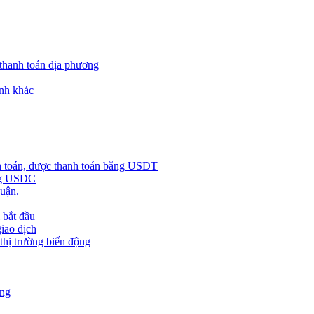
 thanh toán địa phương
nh khác
h toán, được thanh toán bằng USDT
ằng USDC
huận.
 bắt đầu
giao dịch
 thị trường biến động
àng