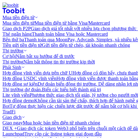
Mua tiền điện tử
Mua tiền điện tử
Mua tiền điện tử bằng Visa/Mastercard
Giao dịch P2P
Giao dịch giá tốt nhất với nhiều lựa chọn phương thức
Thẻ ngân hàng
Thanh toán bằng Visa hoặc Mastercard
Bên thứ ba
Thanh toán qua MoonPay, Advcash, Simplex, và nhiều kê
Tiền gửi tiền điện tử
Gửi tiền điện tử chéo, tài khoản nhanh chóng
Thị trường
Cơ hội
Nắm bắt xu hướng để đi trước
Thị trường
Nắm bắt thông tin thị trường kịp thời
Phái Sinh
Hợp đồng vĩnh viễn dựa trên chữ U
Hợp đồng có đòn bẩy, chưa than
Hợp đồng USDC vĩnh viễn
Hợp đồng vĩnh viễn được thanh toán b
Hợp đồng sự kiện
Dự đoán biến động thị trường. Dễ dàng nhận lợi n
Thị trường dự đoán.
Biến các hiểu biết thành giá trị
Lite vĩnh viễn
Phương thức giao dịch tối giản, lý tưởng cho người mới
Hợp đồng demo
Không cần tài sản thế chấp, thích hợp để hành nghề 
Bot
Tự động thực hiện các chiến lược đặt trước để nắm bắt cơ hội khi
TradFi
Giao dịch
Giao ngay
Mua hoặc bán tiền điện tử nhanh chóng
DEX +
Giao dịch các token Web3 phổ biến trên chuỗi một cách dễ d
Launchpad
Truy cập các listing token giai đoạn đầu