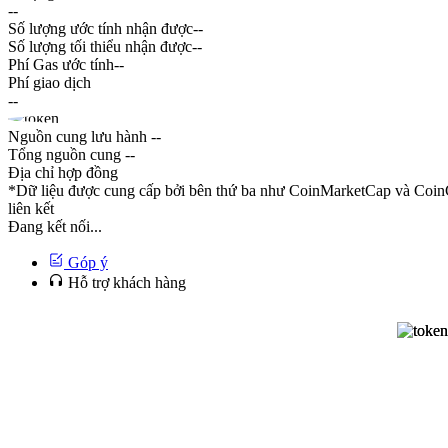
--
Số lượng ước tính nhận được
--
Số lượng tối thiểu nhận được
--
Phí Gas ước tính
--
Phí giao dịch
--
Nguồn cung lưu hành
--
Tổng nguồn cung
--
Địa chỉ hợp đồng
*Dữ liệu được cung cấp bởi bên thứ ba như CoinMarketCap và CoinG
liên kết
Đang kết nối...
Góp ý
Hỗ trợ khách hàng