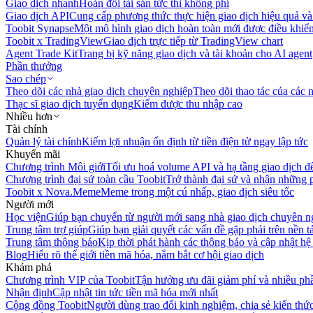
Giao dịch nhanh
Hoán đổi tài sản tức thì không phí
Giao dịch API
Cung cấp phương thức thực hiện giao dịch hiệu quả và
Toobit Synapse
Một mô hình giao dịch hoàn toàn mới được điều khiển
Toobit x TradingView
Giao dịch trực tiếp từ TradingView chart
Agent Trade Kit
Trang bị kỹ năng giao dịch và tài khoản cho AI agent
Phần thưởng
Sao chép
Theo dõi các nhà giao dịch chuyên nghiệp
Theo dõi thao tác của các n
Thạc sĩ giao dịch tuyển dụng
Kiếm được thu nhập cao
Nhiều hơn
Tài chính
Quản lý tài chính
Kiếm lợi nhuận ổn định từ tiền điện tử ngay lập tức
Khuyến mãi
Chương trình Môi giới
Tối ưu hoá volume API và hạ tầng giao dịch đ
Chương trình đại sứ toàn cầu Toobit
Trở thành đại sứ và nhận những p
Toobit x Nova.Meme
Meme trong một cú nhấp, giao dịch siêu tốc
Người mới
Học viện
Giúp bạn chuyển từ người mới sang nhà giao dịch chuyên n
Trung tâm trợ giúp
Giúp bạn giải quyết các vấn đề gặp phải trên nền t
Trung tâm thông báo
Kịp thời phát hành các thông báo và cập nhật hệ
Blog
Hiểu rõ thế giới tiền mã hóa, nắm bắt cơ hội giao dịch
Khám phá
Chương trình VIP của Toobit
Tận hưởng ưu đãi giảm phí và nhiều ph
Nhận định
Cập nhật tin tức tiền mã hóa mới nhất
Cộng đồng Toobit
Người dùng trao đổi kinh nghiệm, chia sẻ kiến thức