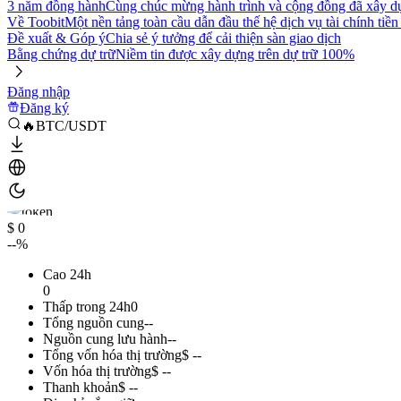
3 năm đồng hành
Cùng chúc mừng hành trình và cộng đồng đã xây d
Về Toobit
Một nền tảng toàn cầu dẫn đầu thế hệ dịch vụ tài chính tiền
Đề xuất & Góp ý
Chia sẻ ý tưởng để cải thiện sàn giao dịch
Bằng chứng dự trữ
Niềm tin được xây dựng trên dự trữ 100%
Đăng nhập
Đăng ký
🔥BTC/USDT
$ 0
--%
Cao 24h
0
Thấp trong 24h
0
Tổng nguồn cung
--
Nguồn cung lưu hành
--
Tổng vốn hóa thị trường
$ --
Vốn hóa thị trường
$ --
Thanh khoản
$ --