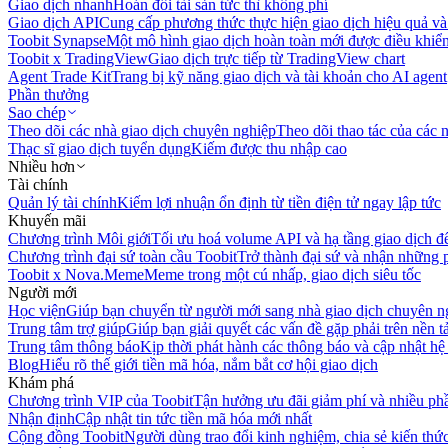
Giao dịch nhanh
Hoán đổi tài sản tức thì không phí
Giao dịch API
Cung cấp phương thức thực hiện giao dịch hiệu quả và
Toobit Synapse
Một mô hình giao dịch hoàn toàn mới được điều khiển
Toobit x TradingView
Giao dịch trực tiếp từ TradingView chart
Agent Trade Kit
Trang bị kỹ năng giao dịch và tài khoản cho AI agent
Phần thưởng
Sao chép
Theo dõi các nhà giao dịch chuyên nghiệp
Theo dõi thao tác của các n
Thạc sĩ giao dịch tuyển dụng
Kiếm được thu nhập cao
Nhiều hơn
Tài chính
Quản lý tài chính
Kiếm lợi nhuận ổn định từ tiền điện tử ngay lập tức
Khuyến mãi
Chương trình Môi giới
Tối ưu hoá volume API và hạ tầng giao dịch đ
Chương trình đại sứ toàn cầu Toobit
Trở thành đại sứ và nhận những p
Toobit x Nova.Meme
Meme trong một cú nhấp, giao dịch siêu tốc
Người mới
Học viện
Giúp bạn chuyển từ người mới sang nhà giao dịch chuyên n
Trung tâm trợ giúp
Giúp bạn giải quyết các vấn đề gặp phải trên nền t
Trung tâm thông báo
Kịp thời phát hành các thông báo và cập nhật hệ
Blog
Hiểu rõ thế giới tiền mã hóa, nắm bắt cơ hội giao dịch
Khám phá
Chương trình VIP của Toobit
Tận hưởng ưu đãi giảm phí và nhiều ph
Nhận định
Cập nhật tin tức tiền mã hóa mới nhất
Cộng đồng Toobit
Người dùng trao đổi kinh nghiệm, chia sẻ kiến thức