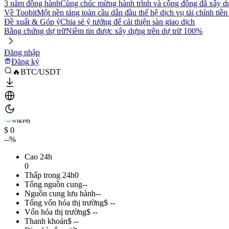
3 năm đồng hành
Cùng chúc mừng hành trình và cộng đồng đã xây d
Về Toobit
Một nền tảng toàn cầu dẫn đầu thế hệ dịch vụ tài chính tiền
Đề xuất & Góp ý
Chia sẻ ý tưởng để cải thiện sàn giao dịch
Bằng chứng dự trữ
Niềm tin được xây dựng trên dự trữ 100%
Đăng nhập
Đăng ký
🔥BTC/USDT
$ 0
--%
Cao 24h
0
Thấp trong 24h
0
Tổng nguồn cung
--
Nguồn cung lưu hành
--
Tổng vốn hóa thị trường
$ --
Vốn hóa thị trường
$ --
Thanh khoản
$ --