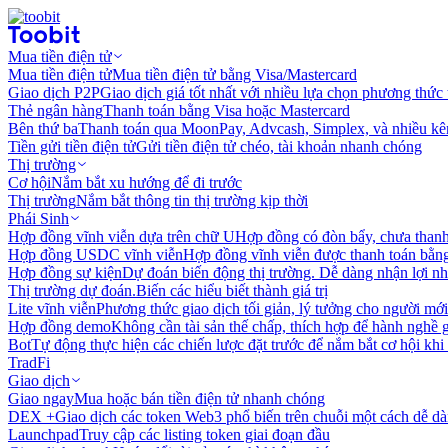
Mua tiền điện tử
Mua tiền điện tử
Mua tiền điện tử bằng Visa/Mastercard
Giao dịch P2P
Giao dịch giá tốt nhất với nhiều lựa chọn phương thức
Thẻ ngân hàng
Thanh toán bằng Visa hoặc Mastercard
Bên thứ ba
Thanh toán qua MoonPay, Advcash, Simplex, và nhiều kê
Tiền gửi tiền điện tử
Gửi tiền điện tử chéo, tài khoản nhanh chóng
Thị trường
Cơ hội
Nắm bắt xu hướng để đi trước
Thị trường
Nắm bắt thông tin thị trường kịp thời
Phái Sinh
Hợp đồng vĩnh viễn dựa trên chữ U
Hợp đồng có đòn bẩy, chưa than
Hợp đồng USDC vĩnh viễn
Hợp đồng vĩnh viễn được thanh toán b
Hợp đồng sự kiện
Dự đoán biến động thị trường. Dễ dàng nhận lợi n
Thị trường dự đoán.
Biến các hiểu biết thành giá trị
Lite vĩnh viễn
Phương thức giao dịch tối giản, lý tưởng cho người mới
Hợp đồng demo
Không cần tài sản thế chấp, thích hợp để hành nghề 
Bot
Tự động thực hiện các chiến lược đặt trước để nắm bắt cơ hội khi
TradFi
Giao dịch
Giao ngay
Mua hoặc bán tiền điện tử nhanh chóng
DEX +
Giao dịch các token Web3 phổ biến trên chuỗi một cách dễ d
Launchpad
Truy cập các listing token giai đoạn đầu