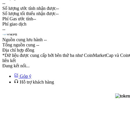
--
Số lượng ước tính nhận được
--
Số lượng tối thiểu nhận được
--
Phí Gas ước tính
--
Phí giao dịch
--
Nguồn cung lưu hành
--
Tổng nguồn cung
--
Địa chỉ hợp đồng
*Dữ liệu được cung cấp bởi bên thứ ba như CoinMarketCap và CoinG
liên kết
Đang kết nối...
Góp ý
Hỗ trợ khách hàng