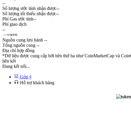
--
Số lượng ước tính nhận được
--
Số lượng tối thiểu nhận được
--
Phí Gas ước tính
--
Phí giao dịch
--
Nguồn cung lưu hành
--
Tổng nguồn cung
--
Địa chỉ hợp đồng
*Dữ liệu được cung cấp bởi bên thứ ba như CoinMarketCap và CoinG
liên kết
Đang kết nối...
Góp ý
Hỗ trợ khách hàng