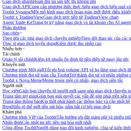
Giao dịch nhanh
Hoán đổi tài sản tức thì không phí
Giao dịch API
Cung cấp phương thức thực hiện giao dịch hiệu quả và
Toobit Synapse
Một mô hình giao dịch hoàn toàn mới được điều khiển
Toobit x TradingView
Giao dịch trực tiếp từ TradingView chart
Agent Trade Kit
Trang bị kỹ năng giao dịch và tài khoản cho AI agent
Phần thưởng
Sao chép
Theo dõi các nhà giao dịch chuyên nghiệp
Theo dõi thao tác của các n
Thạc sĩ giao dịch tuyển dụng
Kiếm được thu nhập cao
Nhiều hơn
Tài chính
Quản lý tài chính
Kiếm lợi nhuận ổn định từ tiền điện tử ngay lập tức
Khuyến mãi
Chương trình Môi giới
Tối ưu hoá volume API và hạ tầng giao dịch đ
Chương trình đại sứ toàn cầu Toobit
Trở thành đại sứ và nhận những p
Toobit x Nova.Meme
Meme trong một cú nhấp, giao dịch siêu tốc
Người mới
Học viện
Giúp bạn chuyển từ người mới sang nhà giao dịch chuyên n
Trung tâm trợ giúp
Giúp bạn giải quyết các vấn đề gặp phải trên nền t
Trung tâm thông báo
Kịp thời phát hành các thông báo và cập nhật hệ
Blog
Hiểu rõ thế giới tiền mã hóa, nắm bắt cơ hội giao dịch
Khám phá
Chương trình VIP của Toobit
Tận hưởng ưu đãi giảm phí và nhiều ph
Nhận định
Cập nhật tin tức tiền mã hóa mới nhất
Cộng đồng Toobit
Người dùng trao đổi kinh nghiệm, chia sẻ kiến thức