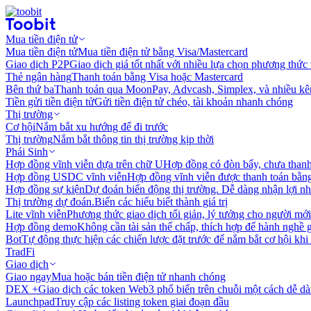
Mua tiền điện tử
Mua tiền điện tử
Mua tiền điện tử bằng Visa/Mastercard
Giao dịch P2P
Giao dịch giá tốt nhất với nhiều lựa chọn phương thức
Thẻ ngân hàng
Thanh toán bằng Visa hoặc Mastercard
Bên thứ ba
Thanh toán qua MoonPay, Advcash, Simplex, và nhiều kê
Tiền gửi tiền điện tử
Gửi tiền điện tử chéo, tài khoản nhanh chóng
Thị trường
Cơ hội
Nắm bắt xu hướng để đi trước
Thị trường
Nắm bắt thông tin thị trường kịp thời
Phái Sinh
Hợp đồng vĩnh viễn dựa trên chữ U
Hợp đồng có đòn bẩy, chưa than
Hợp đồng USDC vĩnh viễn
Hợp đồng vĩnh viễn được thanh toán b
Hợp đồng sự kiện
Dự đoán biến động thị trường. Dễ dàng nhận lợi n
Thị trường dự đoán.
Biến các hiểu biết thành giá trị
Lite vĩnh viễn
Phương thức giao dịch tối giản, lý tưởng cho người mới
Hợp đồng demo
Không cần tài sản thế chấp, thích hợp để hành nghề 
Bot
Tự động thực hiện các chiến lược đặt trước để nắm bắt cơ hội khi
TradFi
Giao dịch
Giao ngay
Mua hoặc bán tiền điện tử nhanh chóng
DEX +
Giao dịch các token Web3 phổ biến trên chuỗi một cách dễ d
Launchpad
Truy cập các listing token giai đoạn đầu