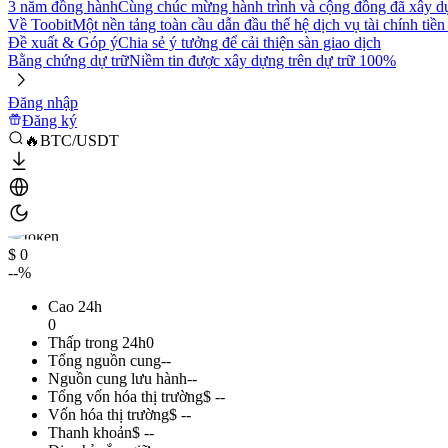
3 năm đồng hành
Cùng chúc mừng hành trình và cộng đồng đã xây d
Về Toobit
Một nền tảng toàn cầu dẫn đầu thế hệ dịch vụ tài chính tiền
Đề xuất & Góp ý
Chia sẻ ý tưởng để cải thiện sàn giao dịch
Bằng chứng dự trữ
Niềm tin được xây dựng trên dự trữ 100%
Đăng nhập
Đăng ký
🔥BTC/USDT
$ 0
--%
Cao 24h
0
Thấp trong 24h
0
Tổng nguồn cung
--
Nguồn cung lưu hành
--
Tổng vốn hóa thị trường
$ --
Vốn hóa thị trường
$ --
Thanh khoản
$ --