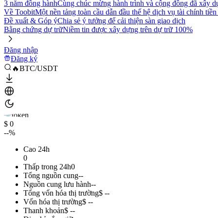
3 năm đồng hành
Cùng chúc mừng hành trình và cộng đồng đã xây d
Về Toobit
Một nền tảng toàn cầu dẫn đầu thế hệ dịch vụ tài chính tiền
Đề xuất & Góp ý
Chia sẻ ý tưởng để cải thiện sàn giao dịch
Bằng chứng dự trữ
Niềm tin được xây dựng trên dự trữ 100%
Đăng nhập
Đăng ký
🔥BTC/USDT
$ 0
--%
Cao 24h
0
Thấp trong 24h
0
Tổng nguồn cung
--
Nguồn cung lưu hành
--
Tổng vốn hóa thị trường
$ --
Vốn hóa thị trường
$ --
Thanh khoản
$ --