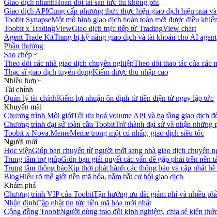
Giao dịch nhanh
Hoán đổi tài sản tức thì không phí
Giao dịch API
Cung cấp phương thức thực hiện giao dịch hiệu quả và
Toobit Synapse
Một mô hình giao dịch hoàn toàn mới được điều khiển
Toobit x TradingView
Giao dịch trực tiếp từ TradingView chart
Agent Trade Kit
Trang bị kỹ năng giao dịch và tài khoản cho AI agent
Phần thưởng
Sao chép
Theo dõi các nhà giao dịch chuyên nghiệp
Theo dõi thao tác của các n
Thạc sĩ giao dịch tuyển dụng
Kiếm được thu nhập cao
Nhiều hơn
Tài chính
Quản lý tài chính
Kiếm lợi nhuận ổn định từ tiền điện tử ngay lập tức
Khuyến mãi
Chương trình Môi giới
Tối ưu hoá volume API và hạ tầng giao dịch đ
Chương trình đại sứ toàn cầu Toobit
Trở thành đại sứ và nhận những p
Toobit x Nova.Meme
Meme trong một cú nhấp, giao dịch siêu tốc
Người mới
Học viện
Giúp bạn chuyển từ người mới sang nhà giao dịch chuyên n
Trung tâm trợ giúp
Giúp bạn giải quyết các vấn đề gặp phải trên nền t
Trung tâm thông báo
Kịp thời phát hành các thông báo và cập nhật hệ
Blog
Hiểu rõ thế giới tiền mã hóa, nắm bắt cơ hội giao dịch
Khám phá
Chương trình VIP của Toobit
Tận hưởng ưu đãi giảm phí và nhiều ph
Nhận định
Cập nhật tin tức tiền mã hóa mới nhất
Cộng đồng Toobit
Người dùng trao đổi kinh nghiệm, chia sẻ kiến thức