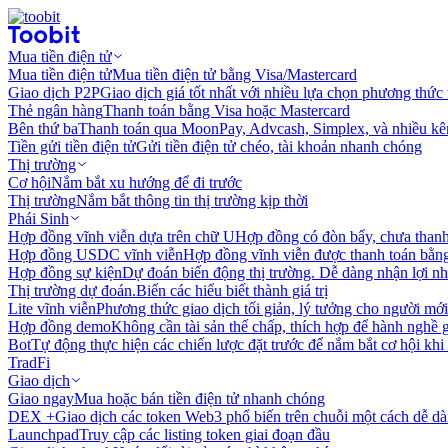
Mua tiền điện tử
Mua tiền điện tử
Mua tiền điện tử bằng Visa/Mastercard
Giao dịch P2P
Giao dịch giá tốt nhất với nhiều lựa chọn phương thức
Thẻ ngân hàng
Thanh toán bằng Visa hoặc Mastercard
Bên thứ ba
Thanh toán qua MoonPay, Advcash, Simplex, và nhiều kê
Tiền gửi tiền điện tử
Gửi tiền điện tử chéo, tài khoản nhanh chóng
Thị trường
Cơ hội
Nắm bắt xu hướng để đi trước
Thị trường
Nắm bắt thông tin thị trường kịp thời
Phái Sinh
Hợp đồng vĩnh viễn dựa trên chữ U
Hợp đồng có đòn bẩy, chưa than
Hợp đồng USDC vĩnh viễn
Hợp đồng vĩnh viễn được thanh toán b
Hợp đồng sự kiện
Dự đoán biến động thị trường. Dễ dàng nhận lợi n
Thị trường dự đoán.
Biến các hiểu biết thành giá trị
Lite vĩnh viễn
Phương thức giao dịch tối giản, lý tưởng cho người mới
Hợp đồng demo
Không cần tài sản thế chấp, thích hợp để hành nghề 
Bot
Tự động thực hiện các chiến lược đặt trước để nắm bắt cơ hội khi
TradFi
Giao dịch
Giao ngay
Mua hoặc bán tiền điện tử nhanh chóng
DEX +
Giao dịch các token Web3 phổ biến trên chuỗi một cách dễ d
Launchpad
Truy cập các listing token giai đoạn đầu