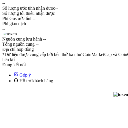
--
Số lượng ước tính nhận được
--
Số lượng tối thiểu nhận được
--
Phí Gas ước tính
--
Phí giao dịch
--
Nguồn cung lưu hành
--
Tổng nguồn cung
--
Địa chỉ hợp đồng
*Dữ liệu được cung cấp bởi bên thứ ba như CoinMarketCap và CoinG
liên kết
Đang kết nối...
Góp ý
Hỗ trợ khách hàng