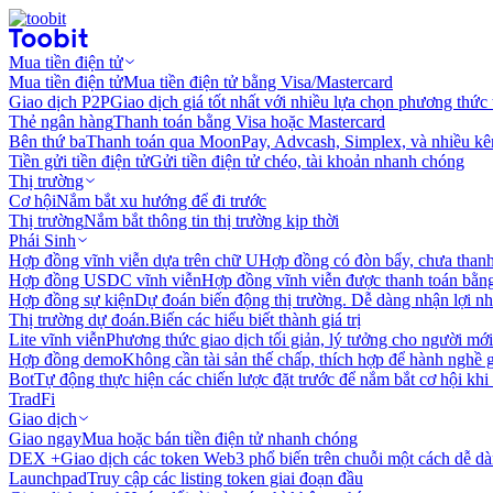
Mua tiền điện tử
Mua tiền điện tử
Mua tiền điện tử bằng Visa/Mastercard
Giao dịch P2P
Giao dịch giá tốt nhất với nhiều lựa chọn phương thức
Thẻ ngân hàng
Thanh toán bằng Visa hoặc Mastercard
Bên thứ ba
Thanh toán qua MoonPay, Advcash, Simplex, và nhiều kê
Tiền gửi tiền điện tử
Gửi tiền điện tử chéo, tài khoản nhanh chóng
Thị trường
Cơ hội
Nắm bắt xu hướng để đi trước
Thị trường
Nắm bắt thông tin thị trường kịp thời
Phái Sinh
Hợp đồng vĩnh viễn dựa trên chữ U
Hợp đồng có đòn bẩy, chưa than
Hợp đồng USDC vĩnh viễn
Hợp đồng vĩnh viễn được thanh toán b
Hợp đồng sự kiện
Dự đoán biến động thị trường. Dễ dàng nhận lợi n
Thị trường dự đoán.
Biến các hiểu biết thành giá trị
Lite vĩnh viễn
Phương thức giao dịch tối giản, lý tưởng cho người mới
Hợp đồng demo
Không cần tài sản thế chấp, thích hợp để hành nghề 
Bot
Tự động thực hiện các chiến lược đặt trước để nắm bắt cơ hội khi
TradFi
Giao dịch
Giao ngay
Mua hoặc bán tiền điện tử nhanh chóng
DEX +
Giao dịch các token Web3 phổ biến trên chuỗi một cách dễ d
Launchpad
Truy cập các listing token giai đoạn đầu