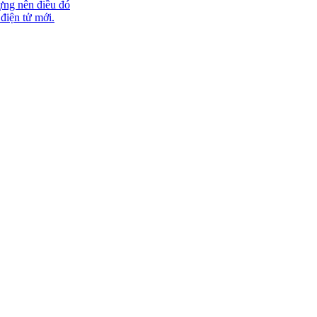
ựng nên điều đó
 điện tử mới.