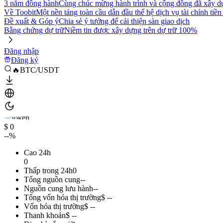
3 năm đồng hành
Cùng chúc mừng hành trình và cộng đồng đã xây d
Về Toobit
Một nền tảng toàn cầu dẫn đầu thế hệ dịch vụ tài chính tiền
Đề xuất & Góp ý
Chia sẻ ý tưởng để cải thiện sàn giao dịch
Bằng chứng dự trữ
Niềm tin được xây dựng trên dự trữ 100%
Đăng nhập
Đăng ký
🔥BTC/USDT
$ 0
--%
Cao 24h
0
Thấp trong 24h
0
Tổng nguồn cung
--
Nguồn cung lưu hành
--
Tổng vốn hóa thị trường
$ --
Vốn hóa thị trường
$ --
Thanh khoản
$ --