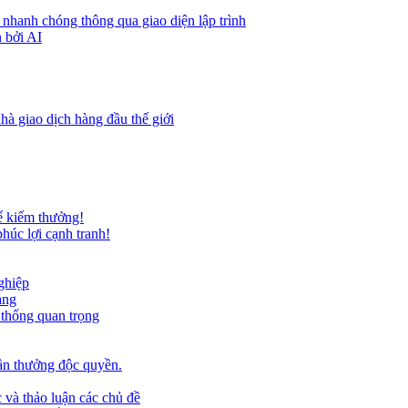
 nhanh chóng thông qua giao diện lập trình
 bởi AI
hà giao dịch hàng đầu thế giới
ể kiếm thưởng!
húc lợi cạnh tranh!
ghiệp
ảng
 thống quan trọng
ần thưởng độc quyền.
 và thảo luận các chủ đề