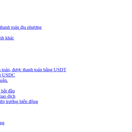
 thanh toán địa phương
nh khác
h toán, được thanh toán bằng USDT
ằng USDC
huận.
 bắt đầu
giao dịch
 thị trường biến động
àng