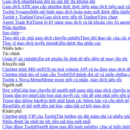
Giao dịch nhanh
Hoán đổi tài sản tức thì không phí
Giao dịch API
Cung cấp phương thức thực hiện giao dịch hiệu quả và
Toobit Synapse
Một mô hình giao dịch hoàn toàn mới được điều khiển
Toobit x TradingView
Giao dịch trực tiếp từ TradingView chart
Agent Trade Kit
Trang bị kỹ năng giao dịch và tài khoản cho AI agent
Phần thưởng
Sao chép
Theo dõi các nhà giao dịch chuyên nghiệp
Theo dõi thao tác của các n
Thạc sĩ giao dịch tuyển dụng
Kiếm được thu nhập cao
Nhiều hơn
Tài chính
Quản lý tài chính
Kiếm lợi nhuận ổn định từ tiền điện tử ngay lập tức
Khuyến mãi
Chương trình Môi giới
Tối ưu hoá volume API và hạ tầng giao dịch đ
Chương trình đại sứ toàn cầu Toobit
Trở thành đại sứ và nhận những p
Toobit x Nova.Meme
Meme trong một cú nhấp, giao dịch siêu tốc
Người mới
Học viện
Giúp bạn chuyển từ người mới sang nhà giao dịch chuyên n
Trung tâm trợ giúp
Giúp bạn giải quyết các vấn đề gặp phải trên nền t
Trung tâm thông báo
Kịp thời phát hành các thông báo và cập nhật hệ
Blog
Hiểu rõ thế giới tiền mã hóa, nắm bắt cơ hội giao dịch
Khám phá
Chương trình VIP của Toobit
Tận hưởng ưu đãi giảm phí và nhiều ph
Nhận định
Cập nhật tin tức tiền mã hóa mới nhất
Cộng đồng Toobit
Người dùng trao đổi kinh nghiệm, chia sẻ kiến thức