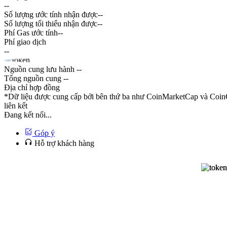
--
Số lượng ước tính nhận được
--
Số lượng tối thiểu nhận được
--
Phí Gas ước tính
--
Phí giao dịch
--
Nguồn cung lưu hành
--
Tổng nguồn cung
--
Địa chỉ hợp đồng
*Dữ liệu được cung cấp bởi bên thứ ba như CoinMarketCap và CoinG
liên kết
Đang kết nối...
Góp ý
Hỗ trợ khách hàng