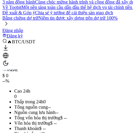
3 năm đồng hành
Cùng chúc mừng hành trình và cộng đồng đã xây d
Về Toobit
Một nền tảng toàn cầu dẫn đầu thế hệ dịch vụ tài chính tiền
Đề xuất & Góp ý
Chia sẻ ý tưởng để cải thiện sàn giao dịch
Bằng chứng dự trữ
Niềm tin được xây dựng trên dự trữ 100%
Đăng nhập
Đăng ký
🔥BTC/USDT
$ 0
--%
Cao 24h
0
Thấp trong 24h
0
Tổng nguồn cung
--
Nguồn cung lưu hành
--
Tổng vốn hóa thị trường
$ --
Vốn hóa thị trường
$ --
Thanh khoản
$ --