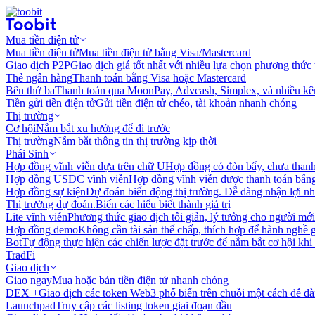
Mua tiền điện tử
Mua tiền điện tử
Mua tiền điện tử bằng Visa/Mastercard
Giao dịch P2P
Giao dịch giá tốt nhất với nhiều lựa chọn phương thức
Thẻ ngân hàng
Thanh toán bằng Visa hoặc Mastercard
Bên thứ ba
Thanh toán qua MoonPay, Advcash, Simplex, và nhiều kê
Tiền gửi tiền điện tử
Gửi tiền điện tử chéo, tài khoản nhanh chóng
Thị trường
Cơ hội
Nắm bắt xu hướng để đi trước
Thị trường
Nắm bắt thông tin thị trường kịp thời
Phái Sinh
Hợp đồng vĩnh viễn dựa trên chữ U
Hợp đồng có đòn bẩy, chưa than
Hợp đồng USDC vĩnh viễn
Hợp đồng vĩnh viễn được thanh toán b
Hợp đồng sự kiện
Dự đoán biến động thị trường. Dễ dàng nhận lợi n
Thị trường dự đoán.
Biến các hiểu biết thành giá trị
Lite vĩnh viễn
Phương thức giao dịch tối giản, lý tưởng cho người mới
Hợp đồng demo
Không cần tài sản thế chấp, thích hợp để hành nghề 
Bot
Tự động thực hiện các chiến lược đặt trước để nắm bắt cơ hội khi
TradFi
Giao dịch
Giao ngay
Mua hoặc bán tiền điện tử nhanh chóng
DEX +
Giao dịch các token Web3 phổ biến trên chuỗi một cách dễ d
Launchpad
Truy cập các listing token giai đoạn đầu