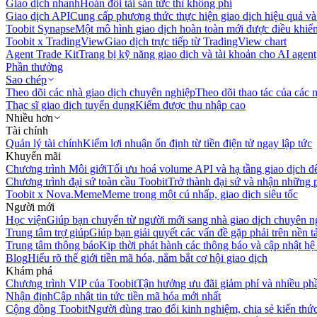
Giao dịch nhanh
Hoán đổi tài sản tức thì không phí
Giao dịch API
Cung cấp phương thức thực hiện giao dịch hiệu quả và
Toobit Synapse
Một mô hình giao dịch hoàn toàn mới được điều khiển
Toobit x TradingView
Giao dịch trực tiếp từ TradingView chart
Agent Trade Kit
Trang bị kỹ năng giao dịch và tài khoản cho AI agent
Phần thưởng
Sao chép
Theo dõi các nhà giao dịch chuyên nghiệp
Theo dõi thao tác của các n
Thạc sĩ giao dịch tuyển dụng
Kiếm được thu nhập cao
Nhiều hơn
Tài chính
Quản lý tài chính
Kiếm lợi nhuận ổn định từ tiền điện tử ngay lập tức
Khuyến mãi
Chương trình Môi giới
Tối ưu hoá volume API và hạ tầng giao dịch đ
Chương trình đại sứ toàn cầu Toobit
Trở thành đại sứ và nhận những p
Toobit x Nova.Meme
Meme trong một cú nhấp, giao dịch siêu tốc
Người mới
Học viện
Giúp bạn chuyển từ người mới sang nhà giao dịch chuyên n
Trung tâm trợ giúp
Giúp bạn giải quyết các vấn đề gặp phải trên nền t
Trung tâm thông báo
Kịp thời phát hành các thông báo và cập nhật hệ
Blog
Hiểu rõ thế giới tiền mã hóa, nắm bắt cơ hội giao dịch
Khám phá
Chương trình VIP của Toobit
Tận hưởng ưu đãi giảm phí và nhiều ph
Nhận định
Cập nhật tin tức tiền mã hóa mới nhất
Cộng đồng Toobit
Người dùng trao đổi kinh nghiệm, chia sẻ kiến thức